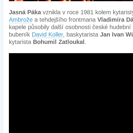
Jasná Páka
vznikla v roce 1981 kolem kytaris
Ambrože
a tehdejšího frontmana
Vladimíra D
kapele působily další osobnosti české hudební 
bubeník
David Koller
, baskytarista
Jan Ivan W
kytarista
Bohumil Zatloukal
.