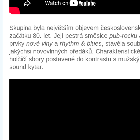
Skupina byla největším objevem českoslovens
začátku 80. let. Její pestrá směsice
pub-rocku
prvky
nové vlny
a
rhythm & blues
, stavěla sou
jakýchsi novovlnných předáků. Charakteristické 
holčičí sbory postavené do kontrastu s mužský
sound kytar.