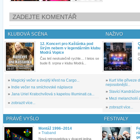
ZADEJTE KOMENTÁŘ
KLUBOVÁ SCÉNA
NAŽIVO
12. Koncert pro Kaštánka pod
Q
širým nebem v legendárním klubu
K
Modrá Vopice
D
Čas letí neskutečně rychle.... I letos se
Q
bude 8. srpna v klubu Modrá...
28.07.
07.08.
»
Magický večer a dvojitý křest na Cargo...
»
Kurt Vile přiveze
nejosobnější...
»
Indie večer na smíchovské náplavce
»
Slavící Kandráčov
»
Jana Uriel Kratochvílová s kapelou Illuminati.ca...
»
Mezi melancholií a
»
zobrazit více...
»
zobrazit více...
PRÁVĚ VYŠLO
FESTIVALY
Montáž 1996–2014
Fe
»
Traband
rů
g
Nová retrospektiva v dvaceti jedna