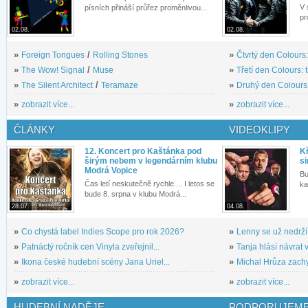
V 
písních přináší průřez proměnlivou...
pr
02.08.
02.08.
»
Foreign Tongues
/
Rolling Stones
»
Čtvrtý den Colours:
»
The Wow! Signal
/
Muse
»
Třetí den Colours: 
»
The Silent Architect
/
Teramaze
»
Druhý den Colours: 
»
zobrazit více...
»
zobrazit více...
ČLÁNKY
VIDEOKLIPY
12. Koncert pro Kaštánka pod
Kř
širým nebem v legendárním klubu
si
Modrá Vopice
Bu
Čas letí neskutečně rychle.... I letos se
ka
bude 8. srpna v klubu Modrá...
28.07.
04.08.
»
Co chystá label Indies Scope pro rok 2026?
»
Lenny se už nedrží
»
Patnáctý ročník cen Vinyla zveřejnil...
»
Tanja hlásí návrat v
»
Ikona české hudební scény Jana Uriel...
»
Michal Hrůza zachyc
»
zobrazit více...
»
zobrazit více...
HUDEBNÍ NADĚJE
PODPORUJEME