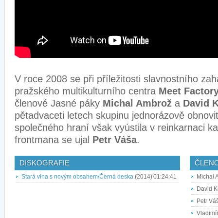
V roce 2008 se při příležitosti slavnostního za
pražského multikulturního centra
Meet Factor
členové Jasné páky
Michal Ambrož
a
David K
pětadvaceti letech skupinu jednorázově obnovi
společného hraní však vyústila v reinkarnaci ka
frontmana se ujal
Petr Váša
.
DISKOGRAFIE
ČLEN
Stará vlna s novým obsahem/Černá deska
(2014)
01:24:41
Michal 
David Ko
Petr Vá
Vladimír