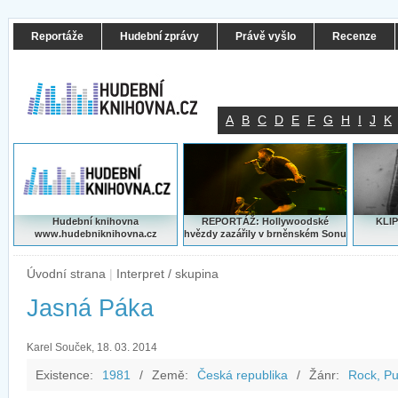
Reportáže
Hudební zprávy
Právě vyšlo
Recenze
A
B
C
D
E
F
G
H
I
J
K
Hudební knihovna
REPORTÁŽ: Hollywoodské
KLIP
www.hudebniknihovna.cz
hvězdy zazářily v brněnském Sonu
Úvodní strana
|
Interpret / skupina
Jasná Páka
Karel Souček, 18. 03. 2014
Existence:
1981
/
Země:
Česká republika
/
Žánr:
Rock, P