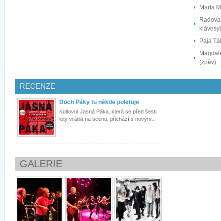
Marta M
Radovan
klávesy
Pája Tá
Magdale
(zpěv)
RECENZE
Duch Páky tu někde poletuje
Kultovní Jasná Páka, která se před šesti
lety vrátila na scénu, přichází s novým...
GALERIE