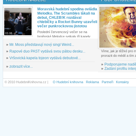
Moravská hudební spodina ovládla
Melodku. The Scrambles lákali na
debut, CHLEB!K rozdával
chlebíčky a Rocket Bunny uzavřeli
večer punkrockovou jistotou
Poslední červencový večer se na
03.08.
brněnské Melodce setkaly tři kapely...
»
Mr. Moss představují nový singl Weird...
»
Rapové duo PAST vydává svou pátou desku...
Víme, jak je těžké pro
prorazit do médií a tím
»
Vršovická kapela tojeon vydává debutové...
»
Podporujeme nadě
»
zobrazit více...
»
Zadání profilu inter
© 2010 HudebniKnihovna.cz |
O Hudební knihovna
Reklama
Partneři
Kontakty