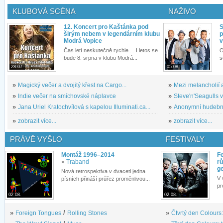
KLUBOVÁ SCÉNA
NAŽIVO
12. Koncert pro Kaštánka pod
S
širým nebem v legendárním klubu
p
Modrá Vopice
v
Čas letí neskutečně rychle.... I letos se
O
bude 8. srpna v klubu Modrá...
s
28.07.
05.08.
»
Magický večer a dvojitý křest na Cargo...
»
Mezi melancholií a
»
Indie večer na smíchovské náplavce
»
Steve'n'Seagulls v 
»
Jana Uriel Kratochvílová s kapelou Illuminati.ca...
»
Anonymní hudební 
»
zobrazit více...
»
zobrazit více...
PRÁVĚ VYŠLO
FESTIVALY
Montáž 1996–2014
Fe
»
Traband
rů
g
Nová retrospektiva v dvaceti jedna
V 
písních přináší průřez proměnlivou...
pr
02.08.
02.08.
»
Foreign Tongues
/
Rolling Stones
»
Čtvrtý den Colours: