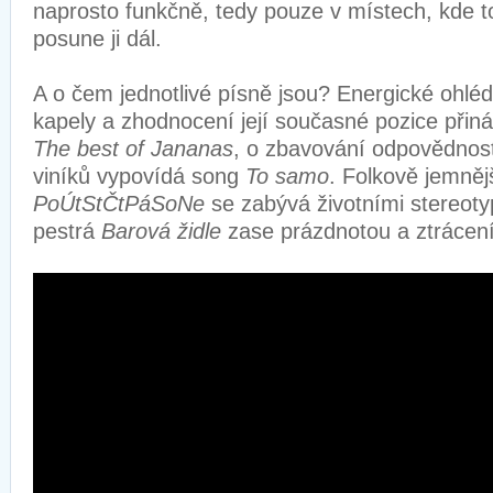
naprosto funkčně, tedy pouze v místech, kde 
posune ji dál.
A o čem jednotlivé písně jsou? Energické ohléd
kapely a zhodnocení její současné pozice přiná
The best of Jananas
, o zbavování odpovědnosti
viníků vypovídá song
To samo
. Folkově jemněj
PoÚtStČtPáSoNe
se zabývá životními stereotyp
pestrá
Barová židle
zase prázdnotou a ztrác