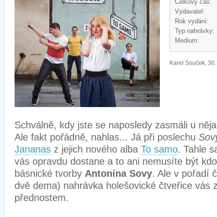
Celkový čas:
Vydavatel:
Rok vydání:
Typ nahrávky:
Medium:
Karel Souček, 30.
Schválně, kdy jste se naposledy zasmáli u něj
Ale fakt pořádně, nahlas... Já při poslechu
Sov
Jananas
z jejich nového alba
To samo
. Tahle s
vás opravdu dostane a to ani nemusíte být kdo
básnické tvorby
Antonína Sovy
. Ale v pořadí č
dvě dema) nahrávka holešovické čtveřice vás z
přednostem.