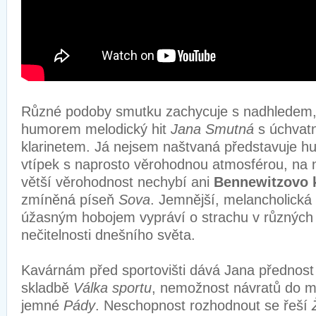
Různé podoby smutku zachycuje s nadhledem, 
humorem melodický hit
Jana Smutná
s úchvat
klarinetem. Já nejsem naštvaná představuje hu
vtípek s naprosto věrohodnou atmosférou, na n
větší věrohodnost nechybí ani
Bennewitzovo 
zmíněná píseň
Sova
. Jemnější, melancholická
úžasným hobojem vypráví o strachu v různých
nečitelnosti dnešního světa.
Kavárnám před sportovišti dává Jana přednost
skladbě
Válka sportu
, nemožnost návratů do mi
jemné
Pády
. Neschopnost rozhodnout se řeší