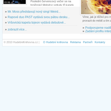
Poslední červencový večer se na
03.08.
brněnské Melodce setkaly tři kapely...
»
Mr. Moss představují nový singl Weird...
»
Rapové duo PAST vydává svou pátou desku...
Víme, jak je těžké pro
prorazit do médií a tím
»
Vršovická kapela tojeon vydává debutové...
»
Podporujeme nadě
»
zobrazit více...
»
Zadání profilu inter
© 2010 HudebniKnihovna.cz |
O Hudební knihovna
Reklama
Partneři
Kontakty