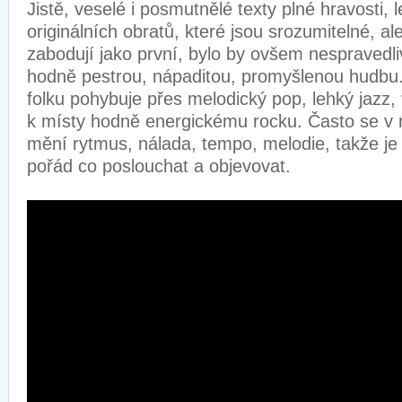
Jistě, veselé i posmutnělé texty plné hravosti, 
originálních obratů, které jsou srozumitelné, al
zabodují jako první, bylo by ovšem nespravedl
hodně pestrou, nápaditou, promyšlenou hudbu
folku pohybuje přes melodický pop, lehký jazz, 
k místy hodně energickému rocku. Často se v 
mění rytmus, nálada, tempo, melodie, takže je 
pořád co poslouchat a objevovat.