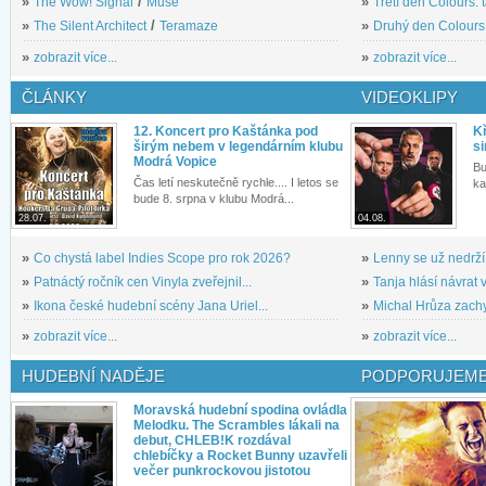
»
The Wow! Signal
/
Muse
»
Třetí den Colours: 
»
The Silent Architect
/
Teramaze
»
Druhý den Colours: 
»
zobrazit více...
»
zobrazit více...
ČLÁNKY
VIDEOKLIPY
12. Koncert pro Kaštánka pod
Kř
širým nebem v legendárním klubu
si
Modrá Vopice
Bu
Čas letí neskutečně rychle.... I letos se
ka
bude 8. srpna v klubu Modrá...
28.07.
04.08.
»
Co chystá label Indies Scope pro rok 2026?
»
Lenny se už nedrží
»
Patnáctý ročník cen Vinyla zveřejnil...
»
Tanja hlásí návrat v
»
Ikona české hudební scény Jana Uriel...
»
Michal Hrůza zachyc
»
zobrazit více...
»
zobrazit více...
HUDEBNÍ NADĚJE
PODPORUJEME
Moravská hudební spodina ovládla
Melodku. The Scrambles lákali na
debut, CHLEB!K rozdával
chlebíčky a Rocket Bunny uzavřeli
večer punkrockovou jistotou