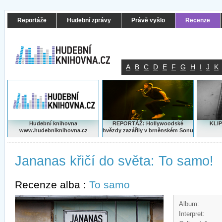
Reportáže
Hudební zprávy
Právě vyšlo
Recenze
A
B
C
D
E
F
G
H
I
J
K
Hudební knihovna
REPORTÁŽ: Hollywoodské
KLIP
www.hudebniknihovna.cz
hvězdy zazářily v brněnském Sonu
Jananas křičí do světa: To samo!
Recenze alba :
To samo
Album:
Interpret: