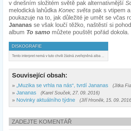
v dnešním složitém světě pak alternativnější
S
melodická lahůdka
Konec světa
pak s vtipem a 
poukazuje na to, jak důležité je umět se včas r
Jananas
se však loučí těžko, naštěstí si poho
album
To samo
můžete pouštět pořád dokola.
DISKOGRAFIE
Tento interpret nemá v tuto chvíli žádná zveřejněná alba ...
Související obsah:
»
„Muzika se vrhla na nás“, tvrdí Jananas
(Jitka Fi
»
Jananas
(Karel Souček, 27. 09. 2016)
»
Novinky aktuálního týdne
(Jiří Hroněk, 15. 09. 201
ZADEJTE KOMENTÁŘ