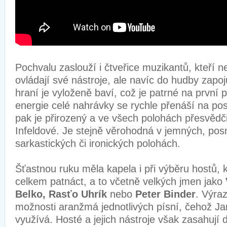
Pochvalu zaslouží i čtveřice muzikantů, kteří 
ovládají své nástroje, ale navíc do hudby zapoj
hraní je vyloženě baví, což je patrné na první p
energie celé nahrávky se rychle přenáší na p
pak je přirozený a ve všech polohách přesvědč
Infeldové. Je stejně věrohodná v jemných, pos
sarkastických či ironických polohách.
Šťastnou ruku měla kapela i při výběru hostů, k
celkem patnáct, a to včetně velkých jmen jako
Belko, Rasťo Uhrík
nebo
Peter Binder
. Výraz
možnosti aranžmá jednotlivých písní, čehož Ja
využívá. Hosté a jejich nástroje však zasahují 