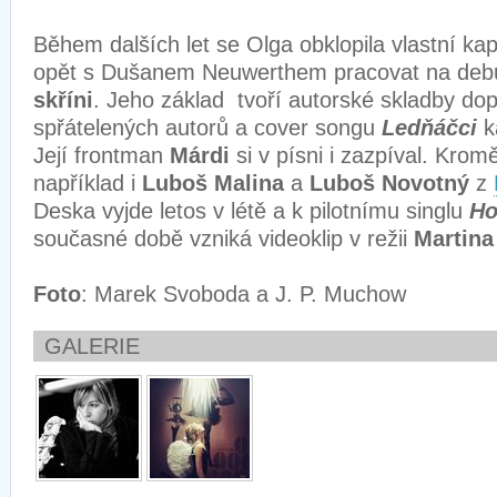
Během dalších let se Olga obklopila vlastní ka
opět s Dušanem Neuwerthem pracovat na deb
skříni
. Jeho základ tvoří autorské skladby do
spřátelených autorů a cover songu
Ledňáčci
k
Její frontman
Márdi
si v písni i zazpíval. Kromě
například i
Luboš Malina
a
Luboš Novotný
z
Deska vyjde letos v létě a k pilotnímu singlu
Ho
současné době vzniká videoklip v režii
Martina
Foto
: Marek Svoboda a J. P. Muchow
GALERIE