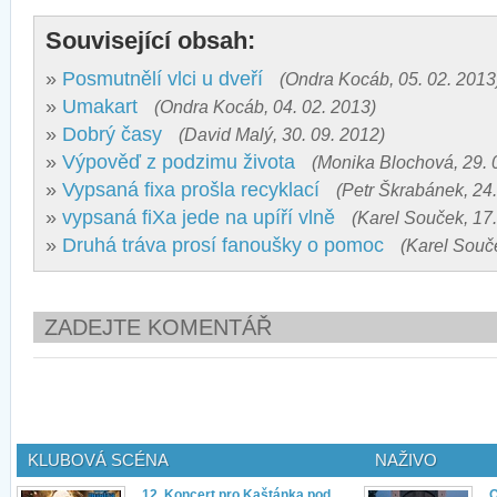
Související obsah:
»
Posmutnělí vlci u dveří
(Ondra Kocáb, 05. 02. 2013
»
Umakart
(Ondra Kocáb, 04. 02. 2013)
»
Dobrý časy
(David Malý, 30. 09. 2012)
»
Výpověď z podzimu života
(Monika Blochová, 29. 
»
Vypsaná fixa prošla recyklací
(Petr Škrabánek, 24.
»
vypsaná fiXa jede na upíří vlně
(Karel Souček, 17.
»
Druhá tráva prosí fanoušky o pomoc
(Karel Souče
ZADEJTE KOMENTÁŘ
KLUBOVÁ SCÉNA
NAŽIVO
12. Koncert pro Kaštánka pod
Q