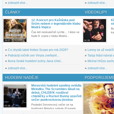
»
zobrazit více...
»
zobrazit více...
ČLÁNKY
VIDEOKLIPY
12. Koncert pro Kaštánka pod
Kř
širým nebem v legendárním klubu
si
Modrá Vopice
Bu
Čas letí neskutečně rychle.... I letos se
ka
bude 8. srpna v klubu Modrá...
28.07.
04.08.
»
Co chystá label Indies Scope pro rok 2026?
»
Lenny se už nedrží
»
Patnáctý ročník cen Vinyla zveřejnil...
»
Tanja hlásí návrat v
»
Ikona české hudební scény Jana Uriel...
»
Michal Hrůza zachyc
»
zobrazit více...
»
zobrazit více...
HUDEBNÍ NADĚJE
PODPORUJEME
Moravská hudební spodina ovládla
Melodku. The Scrambles lákali na
debut, CHLEB!K rozdával
chlebíčky a Rocket Bunny uzavřeli
večer punkrockovou jistotou
Poslední červencový večer se na
03.08.
brněnské Melodce setkaly tři kapely...