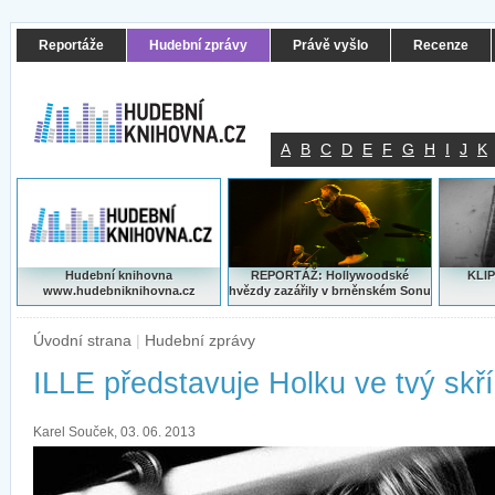
Reportáže
Hudební zprávy
Právě vyšlo
Recenze
A
B
C
D
E
F
G
H
I
J
K
Hudební knihovna
REPORTÁŽ: Hollywoodské
KLIP
www.hudebniknihovna.cz
hvězdy zazářily v brněnském Sonu
Úvodní strana
|
Hudební zprávy
ILLE představuje Holku ve tvý skří
Karel Souček, 03. 06. 2013