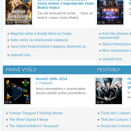
širým nebem v legendárním klubu
K
Modrá Vopice
D
Čas letí neskutečně rychle.... I letos se
Q
bude 8. srpna v klubu Modrá...
28.07.
07.08.
»
Magický večer a dvojitý křest na Cargo...
»
Kurt Vile přiveze
nejosobnější...
»
Indie večer na smíchovské náplavce
»
Slavící Kandráčov
»
Jana Uriel Kratochvílová s kapelou Illuminati.ca...
»
Mezi melancholií a
»
zobrazit více...
»
zobrazit více...
PRÁVĚ VYŠLO
FESTIVALY
Montáž 1996–2014
Fe
»
Traband
rů
g
Nová retrospektiva v dvaceti jedna
V 
písních přináší průřez proměnlivou...
pr
02.08.
02.08.
»
Foreign Tongues
/
Rolling Stones
»
Čtvrtý den Colours:
»
The Wow! Signal
/
Muse
»
Třetí den Colours: 
»
The Silent Architect
/
Teramaze
»
Druhý den Colours: 