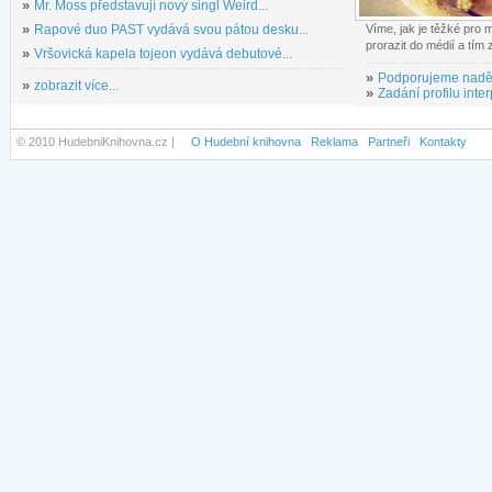
»
Mr. Moss představují nový singl Weird...
»
Rapové duo PAST vydává svou pátou desku...
Víme, jak je těžké pro
prorazit do médií a tím
»
Vršovická kapela tojeon vydává debutové...
»
Podporujeme nadě
»
zobrazit více...
»
Zadání profilu inter
© 2010 HudebniKnihovna.cz |
O Hudební knihovna
Reklama
Partneři
Kontakty