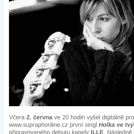
Včera
2. června
ve 20 hodin vyšel digitálně pr
www.supraphonline.cz první singl
Holka ve tvý
připravovaného debutu kapely
ILLE
. Následně