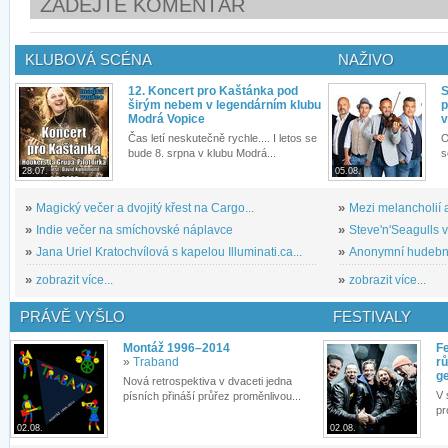
ZADEJTE KOMENTÁŘ
KLUBOVÁ SCÉNA
NAŽIVO
12. Koncert pro Kaštánka pod
S
širým nebem v legendárním klubu
p
Modrá Vopice
v
Čas letí neskutečně rychle.... I letos se
O
bude 8. srpna v klubu Modrá...
s
28.07.
05.08.
»
Magický večer a dvojitý křest na Cargo...
»
Mezi melancholií a
»
Indie večer na smíchovské náplavce
»
Steve'n'Seagulls v 
»
Jana Uriel Kratochvílová s kapelou Illuminati.ca...
»
Anonymní hudební 
»
zobrazit více...
»
zobrazit více...
PRÁVĚ VYŠLO
FESTIVALY
Montáž 1996–2014
Fe
»
Traband
rů
g
Nová retrospektiva v dvaceti jedna
V 
písních přináší průřez proměnlivou...
pr
02.08.
02.08.