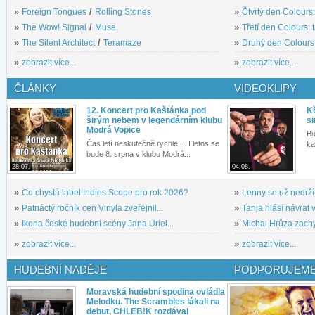
»
Foreign Tongues
/
Rolling Stones
»
Čtvrtý den Colours:
»
The Wow! Signal
/
Muse
»
Třetí den Colours: 
»
The Silent Architect
/
Teramaze
»
Druhý den Colours: 
»
zobrazit více...
»
zobrazit více...
ČLÁNKY
VIDEOKLIPY
12. Koncert pro Kaštánka pod
Kř
širým nebem v legendárním klubu
si
Modrá Vopice
Bu
Čas letí neskutečně rychle.... I letos se
ka
bude 8. srpna v klubu Modrá...
28.07.
04.08.
»
Co chystá label Indies Scope pro rok 2026?
»
Lenny se už nedrží
»
Patnáctý ročník cen Vinyla zveřejnil...
»
Tanja hlásí návrat v
»
Ikona české hudební scény Jana Uriel...
»
Michal Hrůza zachyc
»
zobrazit více...
»
zobrazit více...
HUDEBNÍ NADĚJE
PODPORUJEME
Moravská hudební spodina ovládla
Melodku. The Scrambles lákali na
debut, CHLEB!K rozdával