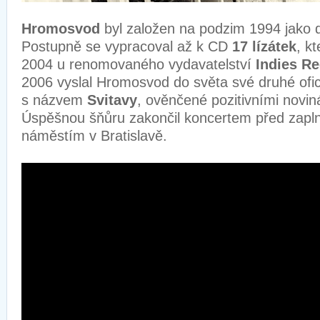
Hromosvod
byl založen na podzim 1994 jako 
Postupně se vypracoval až k CD
17 lízátek
, k
2004 u renomovaného vydavatelství
Indies R
2006 vyslal Hromosvod do světa své druhé ofic
s názvem
Svitavy
, ověnčené pozitivními novin
Úspěšnou šňůru zakončil koncertem před zap
náměstím v Bratislavě.