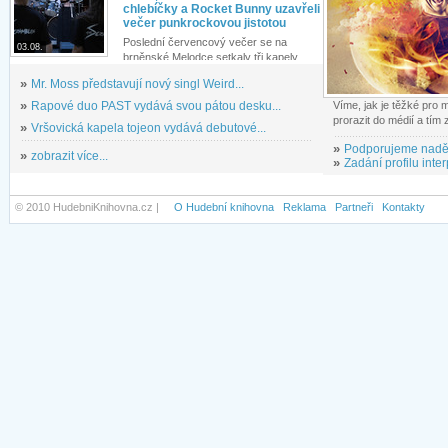
chlebíčky a Rocket Bunny uzavřeli
večer punkrockovou jistotou
Poslední červencový večer se na
03.08.
brněnské Melodce setkaly tři kapely...
»
Mr. Moss představují nový singl Weird...
»
Rapové duo PAST vydává svou pátou desku...
Víme, jak je těžké pro
prorazit do médií a tím
»
Vršovická kapela tojeon vydává debutové...
»
Podporujeme nadě
»
zobrazit více...
»
Zadání profilu inter
© 2010 HudebniKnihovna.cz |
O Hudební knihovna
Reklama
Partneři
Kontakty