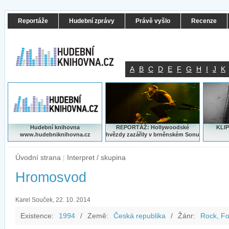
Reportáže
Hudební zprávy
Právě vyšlo
Recenze
A
B
C
D
E
F
G
H
I
J
K
Hudební knihovna
REPORTÁŽ: Hollywoodské
KLIP
www.hudebniknihovna.cz
hvězdy zazářily v brněnském Sonu
Úvodní strana
|
Interpret / skupina
Hromosvod
Karel Souček, 22. 10. 2014
Existence:
1994
/
Země:
Česká republika
/
Žánr:
Rock, Fo