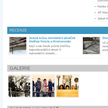
zobcová 
Hanka V
Jiří Vla
Jakub H
RECENZE
Jemná krása normálních písniček
Divo
Ondřeje Fencla a Hromosvodu
Už p
Když si tak člověk pročítá žebříčky
nená
nejprodávanějších desek či
poct
nejhranějších skladeb,...
GALERIE