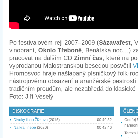
Po festivalovém reji 2007–2009 (
Sázavafest
, 
vinobraní,
Okolo Třeboně
, Benátská noc…) za
pracovat na dalším CD
Zimní čas
, které na p
vyprodanou Malostranskou besedou posvětil
V
Hromosvod hraje našlapaný písničkový folk-roc
nástrojovému obsazení a aranžérské pestrost
tradičním proudům, ale nezabředá do klasické a
Foto: Jiří Veselý
DISKOGRAFIE
ČLEN
Divoký ticho Žižkova
(2015)
00:49:32
Ondřej F
harmoni
Na kraji nebe
(2020)
00:42:46
Tereza K