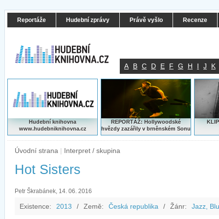
Reportáže
Hudební zprávy
Právě vyšlo
Recenze
A
B
C
D
E
F
G
H
I
J
K
Hudební knihovna
REPORTÁŽ: Hollywoodské
KLIP
www.hudebniknihovna.cz
hvězdy zazářily v brněnském Sonu
Úvodní strana
|
Interpret / skupina
Hot Sisters
Petr Škrabánek, 14. 06. 2016
Existence:
2013
/
Země:
Česká republika
/
Žánr:
Jazz, Bl