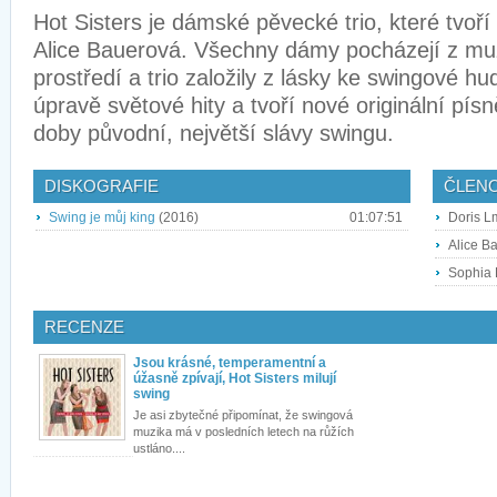
Hot Sisters je dámské pěvecké trio, které tvo
Alice Bauerová. Všechny dámy pocházejí z mu
prostředí a trio založily z lásky ke swingové hu
úpravě světové hity a tvoří nové originální písn
doby původní, největší slávy swingu.
DISKOGRAFIE
ČLEN
Swing je můj king
(2016)
01:07:51
Doris L
Alice B
Sophia 
RECENZE
Jsou krásné, temperamentní a
úžasně zpívají, Hot Sisters milují
swing
Je asi zbytečné připomínat, že swingová
muzika má v posledních letech na růžích
ustláno....