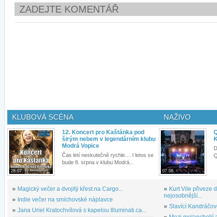
ZADEJTE KOMENTÁŘ
KLUBOVÁ SCÉNA
NAŽIVO
12. Koncert pro Kaštánka pod
Q
širým nebem v legendárním klubu
K
Modrá Vopice
D
Čas letí neskutečně rychle.... I letos se
Q
bude 8. srpna v klubu Modrá...
28.07.
07.08.
»
Magický večer a dvojitý křest na Cargo...
»
Kurt Vile přiveze
nejosobnější...
»
Indie večer na smíchovské náplavce
»
Slavící Kandráčov
»
Jana Uriel Kratochvílová s kapelou Illuminati.ca...
»
Mezi melancholií a