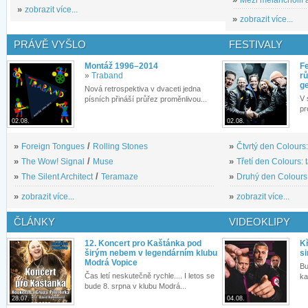
»
zobrazit více...
»
zobrazit více...
PRÁVĚ VYŠLO
FESTIVALY
Montáž 1996–2014
Fe
»
Traband
rů
g
Nová retrospektiva v dvaceti jedna
V 
písních přináší průřez proměnlivou...
pr
02.08.
02.08.
»
Foreign Tongues
/
Rolling Stones
»
Čtvrtý den Colours:
»
The Wow! Signal
/
Muse
»
Třetí den Colours: 
»
The Silent Architect
/
Teramaze
»
Druhý den Colours: 
»
zobrazit více...
»
zobrazit více...
ČLÁNKY
VIDEOKLIPY
12. Koncert pro Kaštánka pod
Kř
širým nebem v legendárním klubu
si
Modrá Vopice
Bu
Čas letí neskutečně rychle.... I letos se
ka
bude 8. srpna v klubu Modrá...
28.07.
04.08.