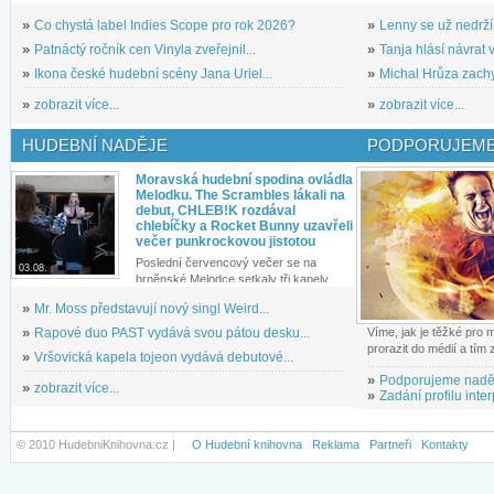
»
Co chystá label Indies Scope pro rok 2026?
»
Lenny se už nedrží
»
Patnáctý ročník cen Vinyla zveřejnil...
»
Tanja hlásí návrat v
»
Ikona české hudební scény Jana Uriel...
»
Michal Hrůza zachyc
»
zobrazit více...
»
zobrazit více...
HUDEBNÍ NADĚJE
PODPORUJEME
Moravská hudební spodina ovládla
Melodku. The Scrambles lákali na
debut, CHLEB!K rozdával
chlebíčky a Rocket Bunny uzavřeli
večer punkrockovou jistotou
Poslední červencový večer se na
03.08.
brněnské Melodce setkaly tři kapely...
»
Mr. Moss představují nový singl Weird...
»
Rapové duo PAST vydává svou pátou desku...
Víme, jak je těžké pro
prorazit do médií a tím
»
Vršovická kapela tojeon vydává debutové...
»
Podporujeme nadě
»
zobrazit více...
»
Zadání profilu inter
© 2010 HudebniKnihovna.cz |
O Hudební knihovna
Reklama
Partneři
Kontakty