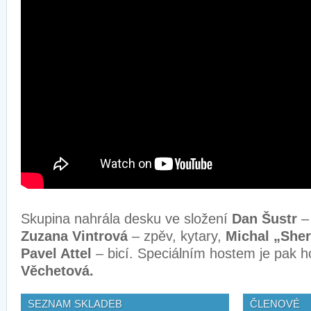
Skupina nahrála desku ve složení
Dan Šustr
– 
Zuzana Vintrová
– zpěv, kytary,
Michal „Sher
Pavel Attel
– bicí. Speciálním hostem je pak h
Věchetová.
SEZNAM SKLADEB
ČLENOVÉ