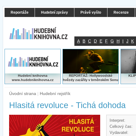
Reportáže
Hudební zprávy
Právě vyšlo
Recenze
A
B
C
D
E
F
G
H
I
J
K
Hudební knihovna
REPORTÁŽ: Hollywoodské
KLIP
www.hudebniknihovna.cz
hvězdy zazářily v brněnském Sonu
Úvodní strana
|
Hudební rejstřík
Hlasitá revoluce - Tichá dohoda
Interpret:
Celkový čas:
Vydavatel: