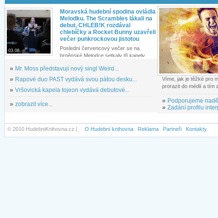
Moravská hudební spodina ovládla
Melodku. The Scrambles lákali na
debut, CHLEB!K rozdával
chlebíčky a Rocket Bunny uzavřeli
večer punkrockovou jistotou
Poslední červencový večer se na
03.08.
brněnské Melodce setkaly tři kapely...
»
Mr. Moss představují nový singl Weird...
»
Rapové duo PAST vydává svou pátou desku...
Víme, jak je těžké pro
prorazit do médií a tím
»
Vršovická kapela tojeon vydává debutové...
»
Podporujeme nadě
»
zobrazit více...
»
Zadání profilu inter
© 2010 HudebniKnihovna.cz |
O Hudební knihovna
Reklama
Partneři
Kontakty