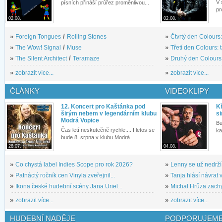
V 
písních přináší průřez proměnlivou...
pr
02.08.
02.08.
»
Foreign Tongues
/
Rolling Stones
»
Čtvrtý den Colours:
»
The Wow! Signal
/
Muse
»
Třetí den Colours: 
»
The Silent Architect
/
Teramaze
»
Druhý den Colours: 
»
zobrazit více...
»
zobrazit více...
ČLÁNKY
VIDEOKLIPY
12. Koncert pro Kaštánka pod
Kř
širým nebem v legendárním klubu
si
Modrá Vopice
Bu
Čas letí neskutečně rychle.... I letos se
ka
bude 8. srpna v klubu Modrá...
28.07.
04.08.
»
Co chystá label Indies Scope pro rok 2026?
»
Lenny se už nedrží
»
Patnáctý ročník cen Vinyla zveřejnil...
»
Tanja hlásí návrat v
»
Ikona české hudební scény Jana Uriel...
»
Michal Hrůza zachyc
»
zobrazit více...
»
zobrazit více...
HUDEBNÍ NADĚJE
PODPORUJEME