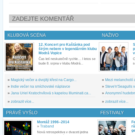
ZADEJTE KOMENTÁŘ
KLUBOVÁ SCÉNA
NAŽIVO
12. Koncert pro Kaštánka pod
S
širým nebem v legendárním klubu
p
Modrá Vopice
v
Čas letí neskutečně rychle.... I letos se
O
bude 8. srpna v klubu Modrá...
s
28.07.
05.08.
»
Magický večer a dvojitý křest na Cargo...
»
Mezi melancholií a
»
Indie večer na smíchovské náplavce
»
Steve'n'Seagulls v 
»
Jana Uriel Kratochvílová s kapelou Illuminati.ca...
»
Anonymní hudební 
»
zobrazit více...
»
zobrazit více...
PRÁVĚ VYŠLO
FESTIVALY
Montáž 1996–2014
Fe
»
Traband
rů
g
Nová retrospektiva v dvaceti jedna