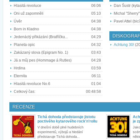
Hlasitá revoluce
06:06
Dan Šustr (kyta
Oni už zapomněli
05:10
Michal "Sherry"
Úvěr
04:38
Pavel Attel (bicí
Born in Kladno
04:38
DISKOGRAF
Jedenáctý přikázání (Bratříčku...
04:29
Planeta opic
04:32
Achtung 30!
(2
Zakázaný slova (Epigram No. 1)
03:43
Já a můj pes (Hommage á Rutles)
04:28
Hrdina
03:59
Eternita
06:11
Hlasitá revoluce No.6
01:04
Celkový čas:
00:48:58
RECENZE
Tichá dohoda představuje jistotu
Ach
poctivého kytarového rock'n'rollu
je z
V dnešní době plné hudebních
Jako
experimentů, výbojů a hledání
scén
představuje Tichá dohoda...
někt