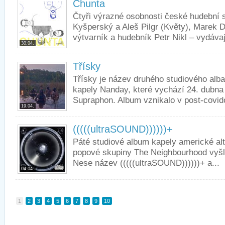
Chunta
Čtyři výrazné osobnosti české hudební 
Kyšperský a Aleš Pilgr (Květy), Marek
výtvarník a hudebník Petr Nikl – vydávaj
30.04.
Třísky
Třísky je název druhého studiového alba
kapely Nanday, které vychází 24. dubna
Supraphon. Album vznikalo v post-covido
19.04.
(((((ultraSOUND))))))+
Páté studiové album kapely americké al
popové skupiny The Neighbourhood vyšlo
Nese název (((((ultraSOUND))))))+ a...
04.04.
1
2
3
4
5
6
7
8
9
10