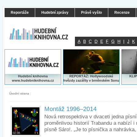
Reportáže
Hudební zprávy
Právě vyšlo
Recenze
A
B
C
D
E
F
G
H
I
J
K
Hudební knihovna
REPORTÁŽ: Hollywoodské
KLIP
www.hudebniknihovna.cz
hvězdy zazářily v brněnském Sonu
Úvodní strana
|
Montáž 1996–2014
Nová retrospektiva v dvaceti jedna písní
proměnlivou historií Trabandu a nabízí i
písně Sáro!. „Je to písnička a nahrávka, 
02.08.