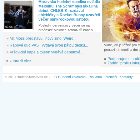
Moravská hudební spodina ovládla
Melodku. The Scrambles lákali na
debut, CHLEB!K rozdával
chlebíčky a Rocket Bunny uzavřeli
večer punkrockovou jistotou
Poslední červencový večer se na
03.08.
brněnské Melodce setkaly tři kapely...
»
Mr. Moss představují nový singl Weird...
»
Rapové duo PAST vydává svou pátou desku...
Víme, jak je těžké pro
prorazit do médií a tím
»
Vršovická kapela tojeon vydává debutové...
»
Podporujeme nadě
»
zobrazit více...
»
Zadání profilu inter
© 2010 HudebniKnihovna.cz |
O Hudební knihovna
Reklama
Partneři
Kontakty