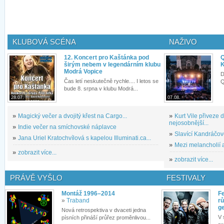
KLUBOVÁ SCÉNA
NAŽIVO
12. Koncert pro Kaštánka pod
Q
širým nebem v legendárním klubu
K
Modrá Vopice
D
Čas letí neskutečně rychle.... I letos se
Q
bude 8. srpna v klubu Modrá...
28.07.
07.08.
»
Magický večer a dvojitý křest na Cargo...
»
Kurt Vile přiveze
nejosobnější...
»
Indie večer na smíchovské náplavce
»
Slavící Kandráčov
»
Jana Uriel Kratochvílová s kapelou Illuminati.ca...
»
Mezi melancholií a
»
zobrazit více...
»
zobrazit více...
PRÁVĚ VYŠLO
FESTIVALY
Montáž 1996–2014
Fe
»
Traband
rů
g
Nová retrospektiva v dvaceti jedna
V 
písních přináší průřez proměnlivou...