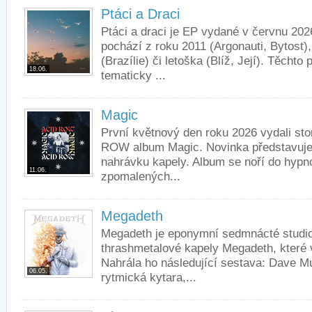
Ptáci a Draci
Ptáci a draci je EP vydané v červnu 202
pochází z roku 2011 (Argonauti, Bytost),
(Brazílie) či letoška (Blíž, Její). Těchto
18.06.
tematicky ...
Magic
První květnový den roku 2026 vydali st
ROW album Magic. Novinka představuje 
nahrávku kapely. Album se noří do hypn
11.06.
zpomalených...
Megadeth
Megadeth je eponymní sedmnácté studi
thrashmetalové kapely Megadeth, které 
Nahrála ho následující sestava: Dave Mu
06.05.
rytmická kytara,...