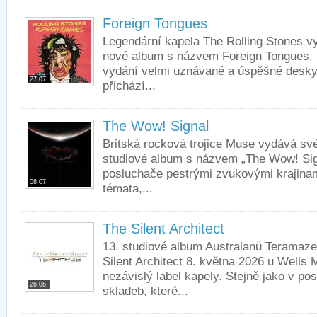
Foreign Tongues
Legendární kapela The Rolling Stones v
nové album s názvem Foreign Tongues. N
vydání velmi uznávané a úspěšné des
27.07.
přichází...
The Wow! Signal
Britská rocková trojice Muse vydává své 
studiové album s názvem „The Wow! Sig
posluchače pestrými zvukovými krajinam
08.07.
témata,...
The Silent Architect
13. studiové album Australanů Teramaz
Silent Architect 8. května 2026 u Wells M
nezávislý label kapely. Stejně jako v po
26.06.
skladeb, které...