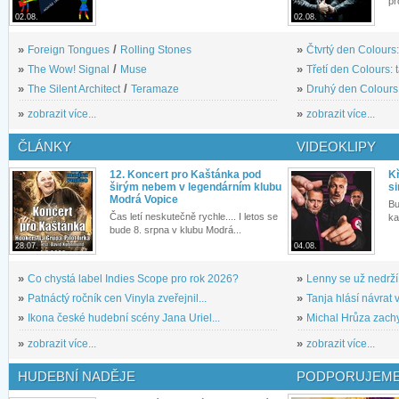
pr
02.08.
02.08.
»
Foreign Tongues
/
Rolling Stones
»
Čtvrtý den Colours:
»
The Wow! Signal
/
Muse
»
Třetí den Colours: 
»
The Silent Architect
/
Teramaze
»
Druhý den Colours: 
»
zobrazit více...
»
zobrazit více...
ČLÁNKY
VIDEOKLIPY
12. Koncert pro Kaštánka pod
Kř
širým nebem v legendárním klubu
si
Modrá Vopice
Bu
Čas letí neskutečně rychle.... I letos se
ka
bude 8. srpna v klubu Modrá...
28.07.
04.08.
»
Co chystá label Indies Scope pro rok 2026?
»
Lenny se už nedrží
»
Patnáctý ročník cen Vinyla zveřejnil...
»
Tanja hlásí návrat v
»
Ikona české hudební scény Jana Uriel...
»
Michal Hrůza zachyc
»
zobrazit více...
»
zobrazit více...
HUDEBNÍ NADĚJE
PODPORUJEME