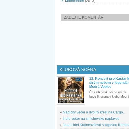
Moonlander
(2013)
ZADEJTE KOMENTÁŘ
KLUBOVÁ SCÉNA
12. Koncert pro Kaštán
širým nebem v legendár
Modrá Vopice
Čas letí neskutečně rychle...
bude 8. srpna v klubu Modrá
28.07.
»
Magický večer a dvojitý křest na Cargo...
»
Indie večer na smíchovské náplavce
»
Jana Uriel Kratochvílová s kapelou Illuminat