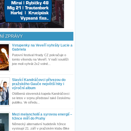
NÍ ZPRÁVY
Vstupenky na Veveří vyhrály Lucie a
Gabriela
Putovní festival Hrady CZ pokračuje o
tomto víkendu na Veveří. V naší soutěži
jste moli vyhrát 2x2 volné...
Slavící Kandráčovci přivezou do
pražského Gauče největší hity i
výroční album
Oblíbená slovenská kapela Kandráčovci
se letos v srpnu představí také českému
publiku. Ve středu...
Mezi melancholií a syrovou energií –
h3nce míří do Prahy
Německý alternativní hudebník h3nce
vystoupí 21. září v pražském klubu Bike