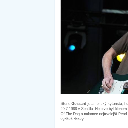
Stone
Gossard
je americký kytarista, h
20.7.1966 v Seattlu. Nejprve byl členem
Of The Dog a nakonec nejtrvalejší Pearl
vydává desky.