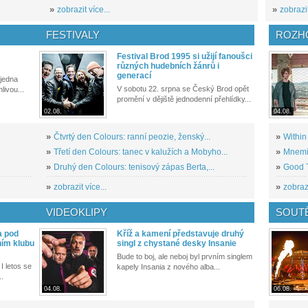
»
zobrazit více...
»
zobrazit
FESTIVALY
ROZH
Festival Brod 1995 si užijí fanoušci
různých hudebních žánrů i
generací
 jedna
V sobotu 22. srpna se Český Brod opět
livou...
promění v dějiště jednodenní přehlídky...
02.08.
04.08.
»
Čtvrtý den Colours: ranní peozie, ženský...
»
Within
»
Třetí den Colours: tanec v kalužích a Mobyho...
»
Mnemic
»
Druhý den Colours: tenisový zápas Berta,...
»
Good T
»
zobrazit více...
»
zobrazi
VIDEOKLIPY
SOUT
a pod
Kříž a kamení představuje druhý
ním klubu
singl z chystané desky Insanie
Bude to boj, ale neboj byl prvním singlem
I letos se
kapely Insania z nového alba...
..
04.08.
06.08.