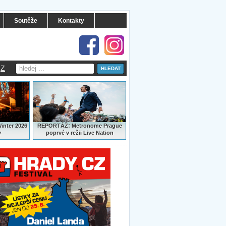
Soutěže
Kontakty
Z
:
Winter 2026
REPORTÁŽ
Metronome Prague
y
poprvé v režii Live Nation