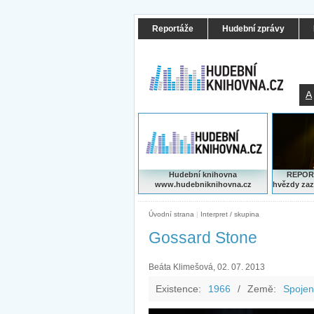
Reportáže
Hudební zprávy
A
Hudební knihovna
REPORT
www.hudebniknihovna.cz
hvězdy zaz
Úvodní strana
|
Interpret / skupina
Gossard Stone
Beáta Klimešová, 02. 07. 2013
Existence:
1966
/
Země:
Spojen