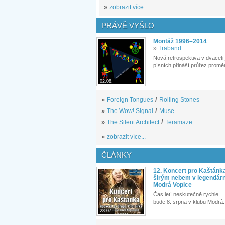
»
zobrazit více...
PRÁVĚ VYŠLO
Montáž 1996–2014
»
Traband
Nová retrospektiva v dvaceti
písních přináší průřez proměn
02.08.
»
Foreign Tongues
/
Rolling Stones
»
The Wow! Signal
/
Muse
»
The Silent Architect
/
Teramaze
»
zobrazit více...
ČLÁNKY
12. Koncert pro Kaštánk
širým nebem v legendár
Modrá Vopice
Čas letí neskutečně rychle.... 
bude 8. srpna v klubu Modrá.
28.07.