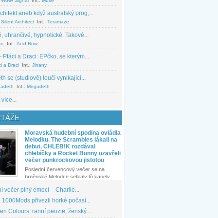
 Wow! Signal
Int.:
Muse
chitekt aneb když australský prog,...
Silent Architect
Int.:
Teramaze
, uhrančivé, hypnotické. Takové...
ic
Int.:
Acid Row
 Ptáci a Draci: EPčko, se kterým...
i a Draci
Int.:
Jinany
 se (studiově) loučí vynikající...
adeth
Int.:
Megadeth
 více...
TÁŽE
Moravská hudební spodina ovládla
Melodku. The Scrambles lákali na
debut, CHLEB!K rozdával
chlebíčky a Rocket Bunny uzavřeli
večer punkrockovou jistotou
Poslední červencový večer se na
brněnské Melodce setkaly tři kapely...
 večer plný emocí – Charlie...
1000Mods přivezli horké počasí...
den Colours: ranní peozie, ženský...