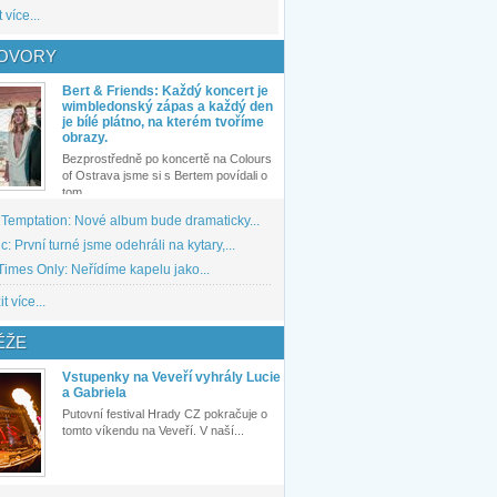
 více...
OVORY
Bert & Friends: Každý koncert je
wimbledonský zápas a každý den
je bílé plátno, na kterém tvoříme
obrazy.
Bezprostředně po koncertě na Colours
of Ostrava jsme si s Bertem povídali o
tom,...
 Temptation: Nové album bude dramaticky...
: První turné jsme odehráli na kytary,...
imes Only: Neřídíme kapelu jako...
t více...
ĚŽE
Vstupenky na Veveří vyhrály Lucie
a Gabriela
Putovní festival Hrady CZ pokračuje o
tomto víkendu na Veveří. V naší...