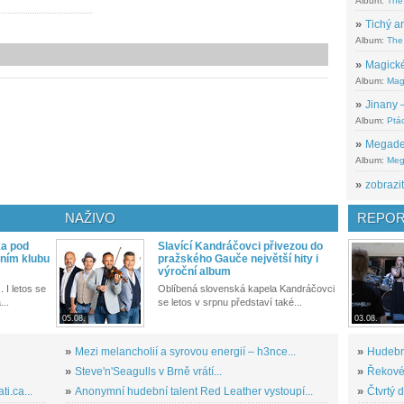
Album:
The
»
Tichý ar
Album:
The 
»
Magické
Album:
Mag
»
Jinany –
Album:
Ptác
»
Megadeth
Album:
Meg
»
zobrazit
NAŽIVO
REPOR
ka pod
Slavící Kandráčovci přivezou do
ním klubu
pražského Gauče největší hity i
výroční album
. I letos se
Oblíbená slovenská kapela Kandráčovci
...
se letos v srpnu představí také...
05.08.
03.08.
»
Mezi melancholií a syrovou energií – h3nce...
»
Hudební
»
Steve'n'Seagulls v Brně vrátí...
»
Řekové 
i.ca...
»
Anonymní hudební talent Red Leather vystoupí...
»
Čtvrtý 