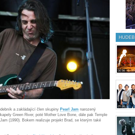
HUDEB
06.08.
05.08.
udebník a zakládající člen skupiny
Pearl Jam
narozený
 kapely Green River, poté Mother Love Bone, dále pak Temple
 Jam (1990). Bokem realizuje projekt Brad, se kterým také