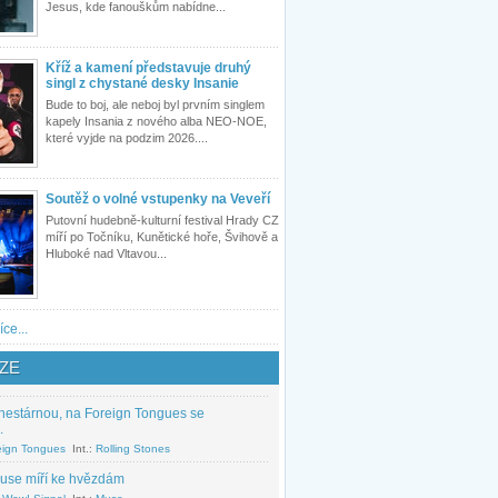
Jesus, kde fanouškům nabídne...
Kříž a kamení představuje druhý
singl z chystané desky Insanie
Bude to boj, ale neboj byl prvním singlem
kapely Insania z nového alba NEO-NOE,
které vyjde na podzim 2026....
Soutěž o volné vstupenky na Veveří
Putovní hudebně-kulturní festival Hrady CZ
míří po Točníku, Kunětické hoře, Švihově a
Hluboké nad Vltavou...
íce...
ZE
nestárnou, na Foreign Tongues se
.
eign Tongues
Int.:
Rolling Stones
use míří ke hvězdám