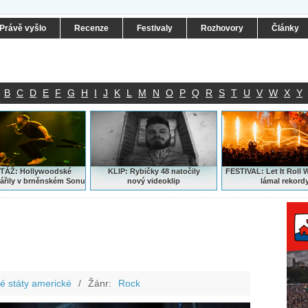
Právě vyšlo
Recenze
Festivaly
Rozhovory
Články
B
C
D
E
F
G
H
I
J
K
L
M
N
O
P
Q
R
S
T
U
V
W
X
Y
ÁŽ: Hollywoodské
KLIP: Rybičky 48 natočily
FESTIVAL:
Let It Roll 
ářily v brněnském Sonu
nový
videoklip
lámal rekord
é státy americké
/
Žánr:
Rock