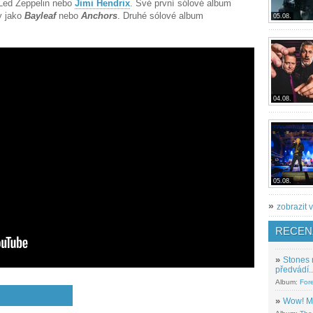
o Led Zeppelin nebo
Jimi Hendrix
. Své první sólové album
y jako
Bayleaf
nebo
Anchors
. Druhé sólové album
05.08.
04.08.
05.08.
»
zobrazit v
RECEN
»
Stones 
předvádí..
Album:
For
»
Wow! M