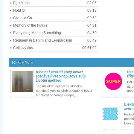
Ego Music
03:05
Hold On
03:19
Give It a Go
03:53
Memory of the Future
04:31
Everything Means Something
04:50
Requiem in Denim and Leopardskin
05:49
Celkový čas:
00:51:02
RECENZE
Více než diskotékový odvaz
Pet 
rozdávají Pet Shop Boys svůj
tříd
životní nadhled
Pet 
Jen málokdo neznal na sklonku
už př
osmdesátých let jejich povedený cover
dobu 
Go West od Village People,...
Elektr
zver
Po kli
podobě
Boys p