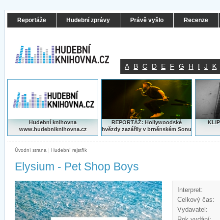
Reportáže
Hudební zprávy
Právě vyšlo
Recenze
A
B
C
D
E
F
G
H
I
J
K
Hudební knihovna
REPORTÁŽ: Hollywoodské
KLIP
www.hudebniknihovna.cz
hvězdy zazářily v brněnském Sonu
Úvodní strana
|
Hudební rejstřík
Elysium - Pet Shop Boys
Interpret:
Celkový čas:
Vydavatel:
Rok vydání: