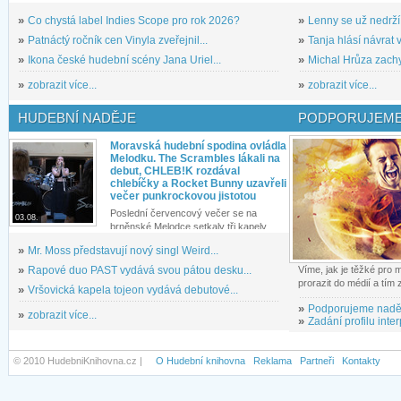
»
Co chystá label Indies Scope pro rok 2026?
»
Lenny se už nedrží
»
Patnáctý ročník cen Vinyla zveřejnil...
»
Tanja hlásí návrat v
»
Ikona české hudební scény Jana Uriel...
»
Michal Hrůza zachyc
»
zobrazit více...
»
zobrazit více...
HUDEBNÍ NADĚJE
PODPORUJEME
Moravská hudební spodina ovládla
Melodku. The Scrambles lákali na
debut, CHLEB!K rozdával
chlebíčky a Rocket Bunny uzavřeli
večer punkrockovou jistotou
Poslední červencový večer se na
03.08.
brněnské Melodce setkaly tři kapely...
»
Mr. Moss představují nový singl Weird...
»
Rapové duo PAST vydává svou pátou desku...
Víme, jak je těžké pro
prorazit do médií a tím
»
Vršovická kapela tojeon vydává debutové...
»
Podporujeme nadě
»
zobrazit více...
»
Zadání profilu inter
© 2010 HudebniKnihovna.cz |
O Hudební knihovna
Reklama
Partneři
Kontakty