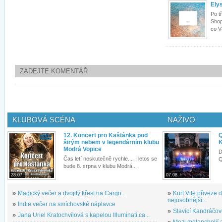
Ely
Po t
Shop
co V
ZADEJTE KOMENTÁŘ
KLUBOVÁ SCÉNA
NAŽIVO
12. Koncert pro Kaštánka pod
Q
širým nebem v legendárním klubu
K
Modrá Vopice
D
Čas letí neskutečně rychle.... I letos se
Q
bude 8. srpna v klubu Modrá...
28.07.
07.08.
»
Magický večer a dvojitý křest na Cargo...
»
Kurt Vile přiveze
nejosobnější...
»
Indie večer na smíchovské náplavce
»
Slavící Kandráčov
»
Jana Uriel Kratochvílová s kapelou Illuminati.ca...
»
Mezi melancholií a