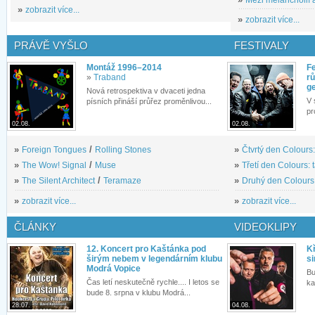
»
zobrazit více...
»
zobrazit více...
PRÁVĚ VYŠLO
FESTIVALY
Montáž 1996–2014
Fe
»
Traband
rů
g
Nová retrospektiva v dvaceti jedna
V 
písních přináší průřez proměnlivou...
pr
02.08.
02.08.
»
Foreign Tongues
/
Rolling Stones
»
Čtvrtý den Colours:
»
The Wow! Signal
/
Muse
»
Třetí den Colours: 
»
The Silent Architect
/
Teramaze
»
Druhý den Colours: 
»
zobrazit více...
»
zobrazit více...
ČLÁNKY
VIDEOKLIPY
12. Koncert pro Kaštánka pod
Kř
širým nebem v legendárním klubu
si
Modrá Vopice
Bu
Čas letí neskutečně rychle.... I letos se
ka
bude 8. srpna v klubu Modrá...
28.07.
04.08.