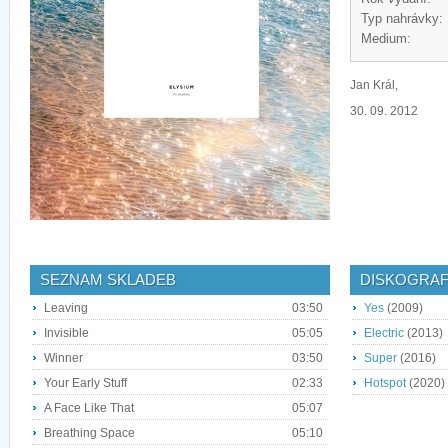
Typ nahrávky:
Medium:
Jan Král,
30. 09. 2012
SEZNAM SKLADEB
DISKOGRAF
Leaving
03:50
Yes
(2009)
Invisible
05:05
Electric
(2013)
Winner
03:50
Super
(2016)
Your Early Stuff
02:33
Hotspot
(2020)
A Face Like That
05:07
Breathing Space
05:10