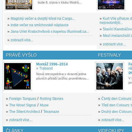
bude 8. srpna v klubu Modrá...
28.07.
07.08.
»
Magický večer a dvojitý křest na Cargo...
»
Kurt Vile přiveze
nejosobnější...
»
Indie večer na smíchovské náplavce
»
Slavící Kandráčov
»
Jana Uriel Kratochvílová s kapelou Illuminati.ca...
»
Mezi melancholií a
»
zobrazit více...
»
zobrazit více...
PRÁVĚ VYŠLO
FESTIVALY
Montáž 1996–2014
Fe
»
Traband
rů
g
Nová retrospektiva v dvaceti jedna
V 
písních přináší průřez proměnlivou...
pr
02.08.
02.08.
»
Foreign Tongues
/
Rolling Stones
»
Čtvrtý den Colours:
»
The Wow! Signal
/
Muse
»
Třetí den Colours: 
»
The Silent Architect
/
Teramaze
»
Druhý den Colours: 
»
zobrazit více...
»
zobrazit více...
ČLÁNKY
VIDEOKLIPY