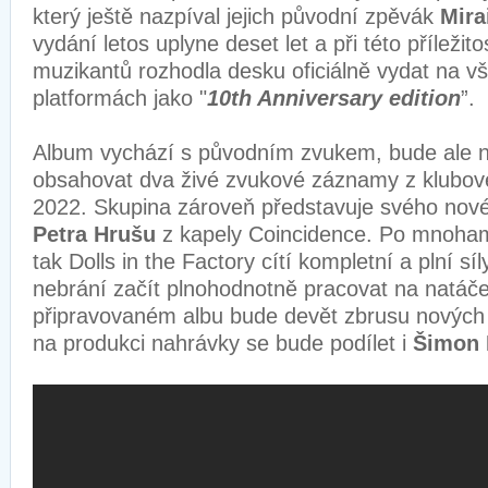
který ještě nazpíval jejich původní zpěvák
Mirai
vydání letos uplyne deset let a při této příležito
muzikantů rozhodla desku oficiálně vydat na 
platformách jako "
10th Anniversary edition
”.
Album vychází s původním zvukem, bude ale n
obsahovat dva živé zvukové záznamy z klubov
2022. Skupina zároveň představuje svého novéh
Petra Hrušu
z kapely Coincidence. Po mnoham
tak Dolls in the Factory cítí kompletní a plní síl
nebrání začít plnohodnotně pracovat na natáč
připravovaném albu bude devět zbrusu nových 
na produkci nahrávky se bude podílet i
Šimon 