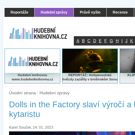
Reportáže
Hudební zprávy
Právě vyšlo
Recenze
A
B
C
D
E
F
G
H
I
J
K
Hudební knihovna
REPORTÁŽ: Hollywoodské
KLIP
www.hudebniknihovna.cz
hvězdy zazářily v brněnském Sonu
Úvodní strana
|
Hudební zprávy
Dolls in the Factory slaví výročí a
kytaristu
Karel Souček, 24. 01. 2023