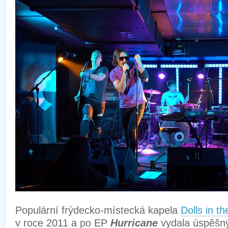
Populární frýdecko-místecká kapela
Dolls in t
v roce 2011 a po EP
Hurricane
vydala úspěšn