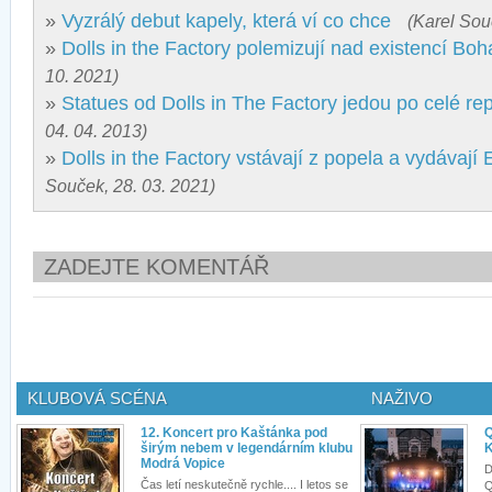
»
Vyzrálý debut kapely, která ví co chce
(Karel Sou
»
Dolls in the Factory polemizují nad existencí Bo
10. 2021)
»
Statues od Dolls in The Factory jedou po celé re
04. 04. 2013)
»
Dolls in the Factory vstávají z popela a vydávají
Souček, 28. 03. 2021)
ZADEJTE KOMENTÁŘ
KLUBOVÁ SCÉNA
NAŽIVO
12. Koncert pro Kaštánka pod
Q
širým nebem v legendárním klubu
K
Modrá Vopice
D
Čas letí neskutečně rychle.... I letos se
Q