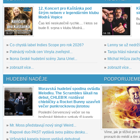
12. Koncert pro Kaštánka pod
Kř
širým nebem v legendárním klubu
si
Modrá Vopice
Bu
Čas letí neskutečně rychle.... I letos se
ka
bude 8. srpna v klubu Modrá...
28.07.
04.08.
»
Co chystá label Indies Scope pro rok 2026?
»
Lenny se už nedrží
»
Patnáctý ročník cen Vinyla zveřejnil...
»
Tanja hlásí návrat v
»
Ikona české hudební scény Jana Uriel...
»
Michal Hrůza zachyc
»
zobrazit více...
»
zobrazit více...
HUDEBNÍ NADĚJE
PODPORUJEME
Moravská hudební spodina ovládla
Melodku. The Scrambles lákali na
debut, CHLEB!K rozdával
chlebíčky a Rocket Bunny uzavřeli
večer punkrockovou jistotou
Poslední červencový večer se na
03.08.
brněnské Melodce setkaly tři kapely...
»
Mr. Moss představují nový singl Weird...
»
Rapové duo PAST vydává svou pátou desku...
Víme, jak je těžké pro
prorazit do médií a tím
»
Vršovická kapela tojeon vydává debutové...