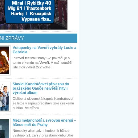
NÍ ZPRÁVY
Vstupenky na Veveří vyhrály Lucie a
Gabriela
Putovní festival Hrady CZ pokračuje o
tomto víkendu na Veveří. V naší soutěži
jste moli vyhrát 2x2 volné...
Slavící Kandráčovci přivezou do
pražského Gauče největší hity i
výroční album
Oblíbená slovenská kapela Kandráčovci
se letos v srpnu představí také českému
publiku. Ve středu...
Mezi melancholií a syrovou energií –
h3nce míří do Prahy
Německý alternativní hudebník h3nce
vystoupí 21. září v pražském klubu Bike