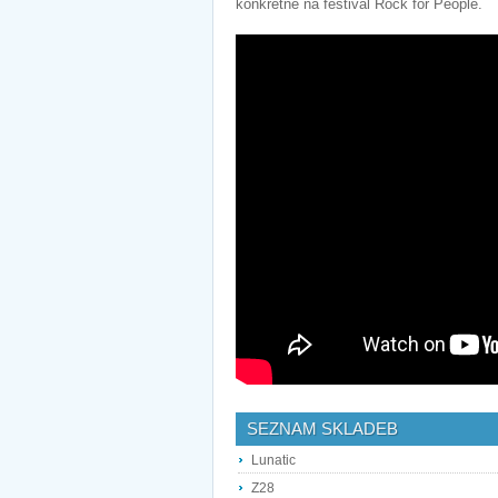
konkrétně na festival Rock for People.
SEZNAM SKLADEB
Lunatic
Z28