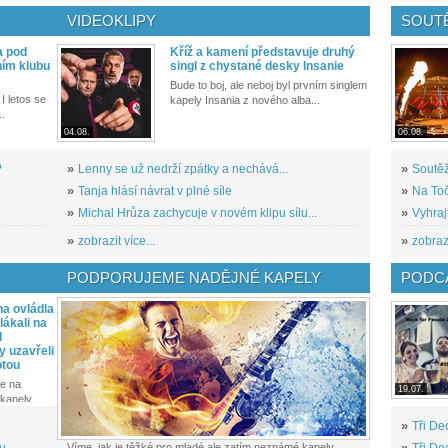
VIDEOKLIPY
SOUT
a pod
Kříž a kamení představuje druhý
ním klubu
singl z chystané desky Insanie
Bude to boj, ale neboj byl prvním singlem
I letos se
kapely Insania z nového alba...
..
04.08.
06.08.
?
»
Lenny se už nedrží zpátky a nechává...
»
Soutěž
»
Tanja hlásí návrat v plné síle
»
Na Toč
»
Michal Hrůza zachycuje v novém klipu sílu...
»
Vyhraj
»
zobrazit více...
»
zobrazi
PODPORUJEME NADĚJNÉ KAPELY
PODCA
a ovládla
ákali na
l
y uzavřeli
otou
e na
19.07.
kapely...
»
Tři De
...
Víme, jak je těžké pro mladé ale zatím neznámé kapely
»
Tři De