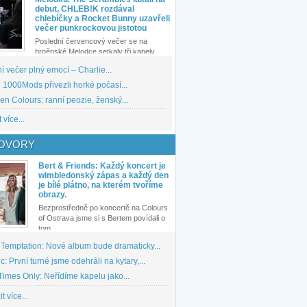
debut, CHLEB!K rozdával
chlebíčky a Rocket Bunny uzavřeli
večer punkrockovou jistotou
Poslední červencový večer se na
brněnské Melodce setkaly tři kapely...
 večer plný emocí – Charlie...
1000Mods přivezli horké počasí...
den Colours: ranní peozie, ženský...
 více...
OVORY
Bert & Friends: Každý koncert je
wimbledonský zápas a každý den
je bílé plátno, na kterém tvoříme
obrazy.
Bezprostředně po koncertě na Colours
of Ostrava jsme si s Bertem povídali o
tom,...
 Temptation: Nové album bude dramaticky...
: První turné jsme odehráli na kytary,...
imes Only: Neřídíme kapelu jako...
t více...