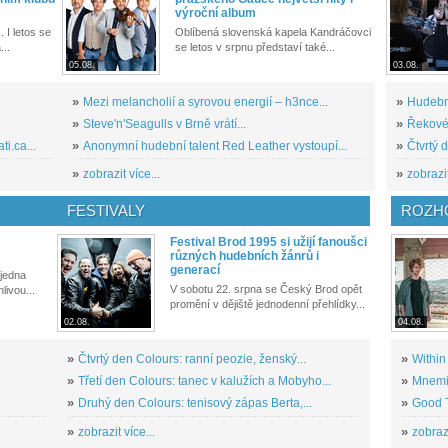
výroční album
. I letos se
Oblíbená slovenská kapela Kandráčovci
...
se letos v srpnu představí také...
05.08.
03.08.
»
Mezi melancholií a syrovou energií – h3nce...
»
Hudební
»
Steve'n'Seagulls v Brně vrátí...
»
Řekové 
i.ca...
»
Anonymní hudební talent Red Leather vystoupí...
»
Čtvrtý 
»
zobrazit více...
»
zobrazit
FESTIVALY
ROZH
Festival Brod 1995 si užijí fanoušci
různých hudebních žánrů i
generací
 jedna
V sobotu 22. srpna se Český Brod opět
livou...
promění v dějiště jednodenní přehlídky...
02.08.
04.08.
»
Čtvrtý den Colours: ranní peozie, ženský...
»
Within
»
Třetí den Colours: tanec v kalužích a Mobyho...
»
Mnemic
»
Druhý den Colours: tenisový zápas Berta,...
»
Good T
»
zobrazit více...
»
zobrazi