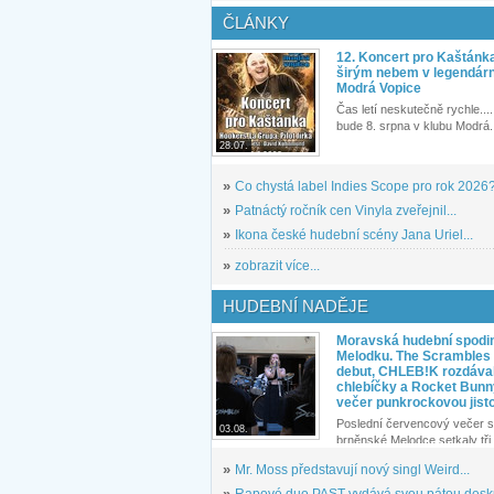
ČLÁNKY
12. Koncert pro Kaštánk
širým nebem v legendár
Modrá Vopice
Čas letí neskutečně rychle.... 
bude 8. srpna v klubu Modrá.
28.07.
»
Co chystá label Indies Scope pro rok 2026
»
Patnáctý ročník cen Vinyla zveřejnil...
»
Ikona české hudební scény Jana Uriel...
»
zobrazit více...
HUDEBNÍ NADĚJE
Moravská hudební spodin
Melodku. The Scrambles l
debut, CHLEB!K rozdáva
chlebíčky a Rocket Bunn
večer punkrockovou jist
Poslední červencový večer s
03.08.
brněnské Melodce setkaly tři 
»
Mr. Moss představují nový singl Weird...
»
Rapové duo PAST vydává svou pátou desku