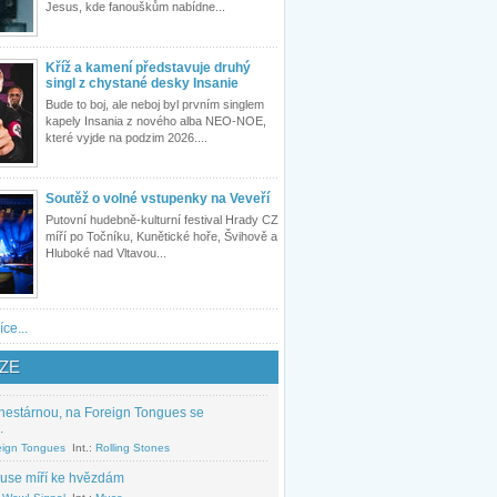
Jesus, kde fanouškům nabídne...
Kříž a kamení představuje druhý
singl z chystané desky Insanie
Bude to boj, ale neboj byl prvním singlem
kapely Insania z nového alba NEO-NOE,
které vyjde na podzim 2026....
Soutěž o volné vstupenky na Veveří
Putovní hudebně-kulturní festival Hrady CZ
míří po Točníku, Kunětické hoře, Švihově a
Hluboké nad Vltavou...
íce...
ZE
nestárnou, na Foreign Tongues se
.
eign Tongues
Int.:
Rolling Stones
use míří ke hvězdám