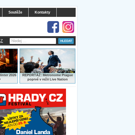
Soutěže
Kontakty
Z
:
Winter 2026
REPORTÁŽ
Metronome Prague
y
poprvé v režii Live Nation