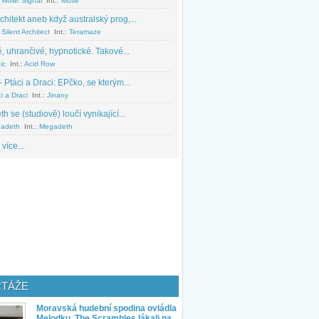
 Wow! Signal
Int.:
Muse
chitekt aneb když australský prog,...
Silent Architect
Int.:
Teramaze
, uhrančivé, hypnotické. Takové...
ic
Int.:
Acid Row
 Ptáci a Draci: EPčko, se kterým...
i a Draci
Int.:
Jinany
 se (studiově) loučí vynikající...
adeth
Int.:
Megadeth
 více...
TÁŽE
Moravská hudební spodina ovládla
Melodku. The Scrambles lákali na