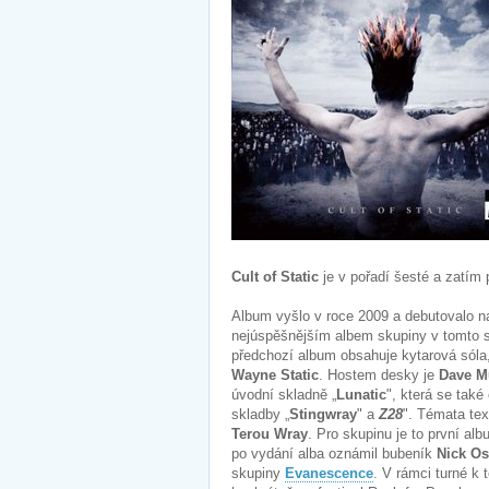
Cult of Static
je v pořadí šesté a zatím
Album vyšlo v roce 2009 a debutovalo na
nejúspěšnějším albem skupiny v tomto s
předchozí album obsahuje kytarová sóla
Wayne Static
. Hostem desky je
Dave M
úvodní skladně „
Lunatic
", která se také
skladby „
Stingwray
" a
Z28
". Témata te
Terou Wray
. Pro skupinu je to první al
po vydání alba oznámil bubeník
Nick Os
skupiny
Evanescence
. V rámci turné k 