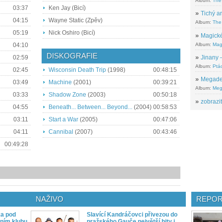
Album:
The
03:37
Ken Jay (Bicí)
»
Tichý ar
04:15
Wayne Static (Zpěv)
Album:
The 
05:19
Nick Oshiro (Bicí)
»
Magické
Album:
Mag
04:10
DISKOGRAFIE
»
Jinany –
02:59
Album:
Ptác
02:45
Wisconsin Death Trip
(1998)
00:48:15
»
Megadeth
03:49
Machine
(2001)
00:39:21
Album:
Meg
03:33
Shadow Zone
(2003)
00:50:18
»
zobrazit
04:55
Beneath... Between... Beyond...
(2004)
00:58:53
03:11
Start a War
(2005)
00:47:06
04:11
Cannibal
(2007)
00:43:46
00:49:28
NAŽIVO
REPOR
ka pod
Slavící Kandráčovci přivezou do
ním klubu
pražského Gauče největší hity i