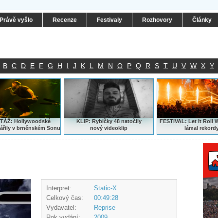
Právě vyšlo
Recenze
Festivaly
Rozhovory
Články
B
C
D
E
F
G
H
I
J
K
L
M
N
O
P
Q
R
S
T
U
V
W
X
Y
ÁŽ: Hollywoodské
KLIP: Rybičky 48 natočily
FESTIVAL:
Let It Roll 
ářily v brněnském Sonu
nový
videoklip
lámal rekord
Interpret:
Static-X
Celkový čas:
00:49:28
Vydavatel:
Reprise
Rok vydání:
2009