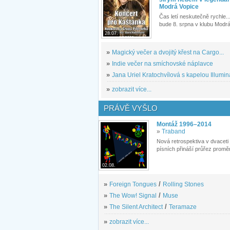
Modrá Vopice
Čas letí neskutečně rychle...
bude 8. srpna v klubu Modrá
28.07.
»
Magický večer a dvojitý křest na Cargo...
»
Indie večer na smíchovské náplavce
»
Jana Uriel Kratochvílová s kapelou Illuminat
»
zobrazit více...
PRÁVĚ VYŠLO
Montáž 1996–2014
»
Traband
Nová retrospektiva v dvaceti
písních přináší průřez proměn
02.08.
»
Foreign Tongues
/
Rolling Stones
»
The Wow! Signal
/
Muse
»
The Silent Architect
/
Teramaze
»
zobrazit více...