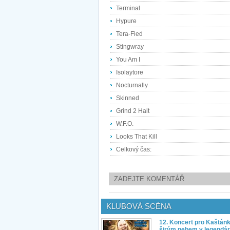
Terminal
Hypure
Tera-Fied
Stingwray
You Am I
Isolaytore
Nocturnally
Skinned
Grind 2 Halt
W.F.O.
Looks That Kill
Celkový čas:
ZADEJTE KOMENTÁŘ
KLUBOVÁ SCÉNA
12. Koncert pro Kaštán
širým nebem v legendár