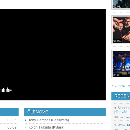
05.08.
04.08.
05.08.
»
zobrazit v
RECEN
»
Stones 
ČLENOVÉ
předvádí..
Album:
For
03:35
Tony Campos (Baskytara)
»
Wow! M
03:09
Koichi Fukuda (Kytara)