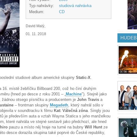
Typ nahrávky:
studiová nahrávka
Medium:
CD
David Malý,
01. 11. 2018
HUDEB
06.08.
 poslední studiové album americké skupiny
Static-X
.
 16. místě žebříčku Billboard 200, což ho činí druhým
měru (hned po desce z roku 2001 – „
Machine
"). Stejně jako
, žádnou otsego písničku a producentem je
John Travis
a
ustaine
– frontman skupiny
Megadeth
, který nahrál sólo v
05.08.
 objevila v soundtracku k filmu
Kat: Válečná zóna
. Singly jsou
xtů je především auta a vztah Wayna Statica s jeho manželkou
bum, které nahrála ve stejné sestavě jako předchozí, ale hned
hiro
pauzu a místo něj hraje na turné na bubny
Will Hunt
ze
této desce dorazila skupina také poprvé do České republiky,