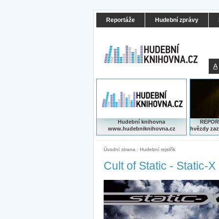
Reportáže
Hudební zprávy
A
Hudební knihovna
REPORT
www.hudebniknihovna.cz
hvězdy zaz
Úvodní strana
|
Hudební rejstřík
Cult of Static - Static-X