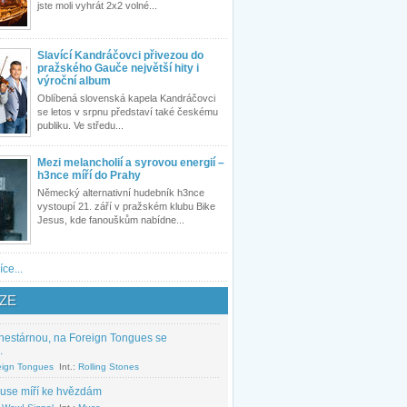
jste moli vyhrát 2x2 volné...
Slavící Kandráčovci přivezou do
pražského Gauče největší hity i
výroční album
Oblíbená slovenská kapela Kandráčovci
se letos v srpnu představí také českému
publiku. Ve středu...
Mezi melancholií a syrovou energií –
h3nce míří do Prahy
Německý alternativní hudebník h3nce
vystoupí 21. září v pražském klubu Bike
Jesus, kde fanouškům nabídne...
íce...
ZE
nestárnou, na Foreign Tongues se
.
eign Tongues
Int.:
Rolling Stones
use míří ke hvězdám