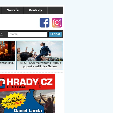
Soutěže
Kontakty
Z
:
Winter 2026
REPORTÁŽ
Metronome Prague
y
poprvé v režii Live Nation