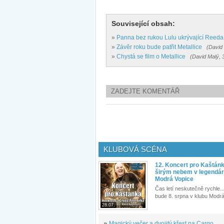
Související obsah:
»
Panna bez rukou Lulu ukrývající Reeda 
»
Závěr roku bude patřit Metallice
(David 
»
Chystá se film o Metallice
(David Malý, 
ZADEJTE KOMENTÁŘ
KLUBOVÁ SCÉNA
12. Koncert pro Kaštán
širým nebem v legendár
Modrá Vopice
Čas letí neskutečně rychle...
bude 8. srpna v klubu Modrá
28.07.
»
Magický večer a dvojitý křest na Cargo...