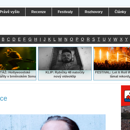
Právě vyšlo
Recenze
Festivaly
Rozhovory
Články
B
C
D
E
F
G
H
I
J
K
L
M
N
O
P
Q
R
S
T
U
V
W
X
Y
ÁŽ: Hollywoodské
KLIP: Rybičky 48 natočily
FESTIVAL:
Let It Roll 
ářily v brněnském Sonu
nový
videoklip
lámal rekord
ice