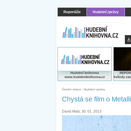
Reportáže
Hudební zprávy
A
Hudební knihovna
REPORT
www.hudebniknihovna.cz
hvězdy zaz
Úvodní strana
|
Hudební zprávy
Chystá se film o Metall
David Malý, 30. 01. 2013