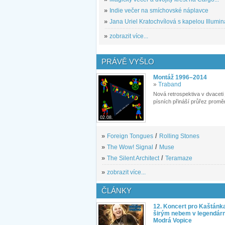
»
Indie večer na smíchovské náplavce
»
Jana Uriel Kratochvílová s kapelou Illuminat
»
zobrazit více...
PRÁVĚ VYŠLO
Montáž 1996–2014
»
Traband
Nová retrospektiva v dvaceti
písních přináší průřez proměn
02.08.
»
Foreign Tongues
/
Rolling Stones
»
The Wow! Signal
/
Muse
»
The Silent Architect
/
Teramaze
»
zobrazit více...
ČLÁNKY
12. Koncert pro Kaštánk
širým nebem v legendár
Modrá Vopice