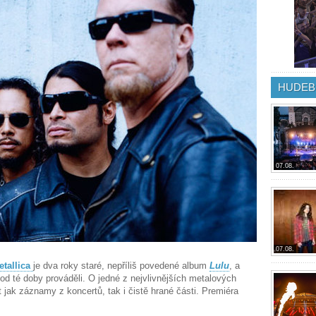
HUDEB
07.08.
07.08.
etallica
je dva roky staré, nepříliš povedené album
Lulu
, a
d té doby prováděli. O jedné z nejvlivnějších metalových
t jak záznamy z koncertů, tak i čistě hrané části. Premiéra