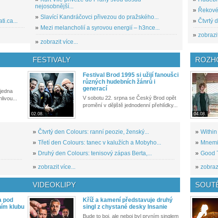
nejosobnější...
»
Řekové 
»
Slavící Kandráčovci přivezou do pražského...
i.ca...
»
Čtvrtý 
»
Mezi melancholií a syrovou energií – h3nce...
»
zobrazit
»
zobrazit více...
FESTIVALY
ROZH
Festival Brod 1995 si užijí fanoušci
různých hudebních žánrů i
generací
 jedna
V sobotu 22. srpna se Český Brod opět
livou...
promění v dějiště jednodenní přehlídky...
02.08.
04.08.
»
Čtvrtý den Colours: ranní peozie, ženský...
»
Within
»
Třetí den Colours: tanec v kalužích a Mobyho...
»
Mnemic
»
Druhý den Colours: tenisový zápas Berta,...
»
Good T
»
zobrazit více...
»
zobrazi
VIDEOKLIPY
SOUT
a pod
Kříž a kamení představuje druhý
ním klubu
singl z chystané desky Insanie
Bude to boj, ale neboj byl prvním singlem