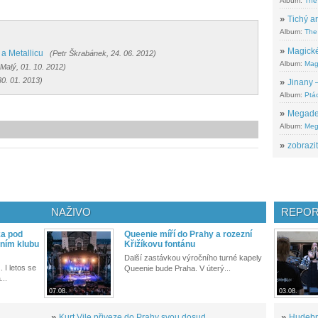
Album:
The
»
Tichý ar
Album:
The 
»
Magické
a Metallicu
(Petr Škrabánek, 24. 06. 2012)
Album:
Mag
Malý, 01. 10. 2012)
30. 01. 2013)
»
Jinany –
Album:
Ptác
»
Megadeth
Album:
Meg
»
zobrazit
NAŽIVO
REPOR
ka pod
Queenie míří do Prahy a rozezní
ním klubu
Křižíkovu fontánu
Další zastávkou výročního turné kapely
. I letos se
Queenie bude Praha. V úterý...
...
07.08.
03.08.
»
Kurt Vile přiveze do Prahy svou dosud
»
Hudební