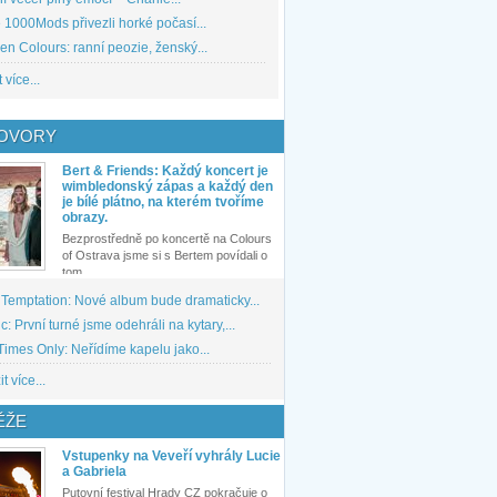
1000Mods přivezli horké počasí...
den Colours: ranní peozie, ženský...
 více...
OVORY
Bert & Friends: Každý koncert je
wimbledonský zápas a každý den
je bílé plátno, na kterém tvoříme
obrazy.
Bezprostředně po koncertě na Colours
of Ostrava jsme si s Bertem povídali o
tom,...
 Temptation: Nové album bude dramaticky...
: První turné jsme odehráli na kytary,...
imes Only: Neřídíme kapelu jako...
t více...
ĚŽE
Vstupenky na Veveří vyhrály Lucie
a Gabriela
Putovní festival Hrady CZ pokračuje o