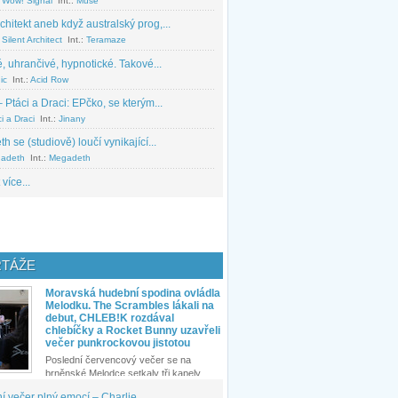
 Wow! Signal
Int.:
Muse
chitekt aneb když australský prog,...
Silent Architect
Int.:
Teramaze
, uhrančivé, hypnotické. Takové...
ic
Int.:
Acid Row
 Ptáci a Draci: EPčko, se kterým...
i a Draci
Int.:
Jinany
 se (studiově) loučí vynikající...
adeth
Int.:
Megadeth
 více...
TÁŽE
Moravská hudební spodina ovládla
Melodku. The Scrambles lákali na
debut, CHLEB!K rozdával
chlebíčky a Rocket Bunny uzavřeli
večer punkrockovou jistotou
Poslední červencový večer se na
brněnské Melodce setkaly tři kapely...
 večer plný emocí – Charlie...