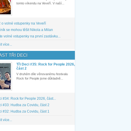
tomto víkendu na Veveří. V naší...
 o volné vstupenky na Veveří
ník se mohou těšit Nikola a Milan
te volné vstupenky na první zastávku...
t více...
ST TŘI DECI
Tři Deci #35: Rock for People 2026,
část 2
V druhém díle věnovanému festivalu
Rock for People jsme důkladně...
ci #34: Rock for People 2026, část...
ci #33: Hudba za Covidu, část 2
ci #32: Hudba za Covidu, část 1
t více...