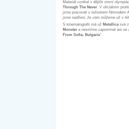
Materiál vznikal v dějišti zimní olym
Through The Never
. V oficiálním proh
jsme pracovali s režisérem Nimrodem A
jsme nadšeni, že vám můžeme už v této
S kinematografií má už
Metallica
své z
Monster
a nesmíme zapomínat ani na z
From Sofia, Bulgaria
".