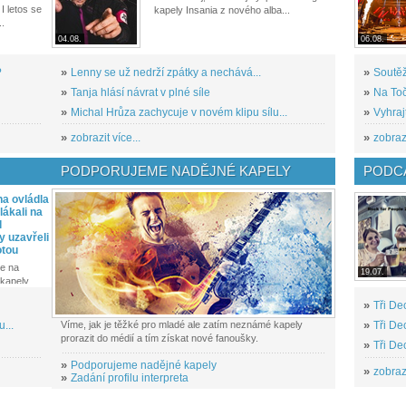
I letos se
kapely Insania z nového alba...
..
04.08.
06.08.
?
»
Lenny se už nedrží zpátky a nechává...
»
Soutěž
»
Tanja hlásí návrat v plné síle
»
Na Toč
»
Michal Hrůza zachycuje v novém klipu sílu...
»
Vyhraj
»
zobrazit více...
»
zobrazi
PODPORUJEME NADĚJNÉ KAPELY
PODCA
a ovládla
ákali na
l
y uzavřeli
otou
e na
19.07.
kapely...
»
Tři De
...
Víme, jak je těžké pro mladé ale zatím neznámé kapely
»
Tři De
prorazit do médií a tím získat nové fanoušky.
»
Tři De
»
Podporujeme nadějné kapely
»
zobrazi
»
Zadání profilu interpreta