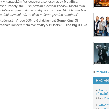
piády v kanadském Vancouveru a ponese název
Metallica
lášení kapely stojí:
"Na podzim a během začátku tohoto roku
06.08.
ntalem a týmem střihačů, abychom to celé dali dohromady a
 době oznámit název filmu a datum prvního promítání"
.
kušenosti. V roce 2004 vyšel dokument
Some Kind Of
áznam koncert metalové čtyřky v Bulharsku "
The Big 4 Live
05.08.
05.08.
»
zobrazit v
RECEN
»
Stones 
předvádí..
Album:
For
»
Wow! M