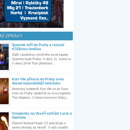
NÍ ZPRÁVY
Queenie míří do Prahy a rozezní
Křižíkovu fontánu
Další zastávkou výročního turné kapely
Queenie bude Praha. V úterý 11. srpna se
v rámci 20 let Tour představí...
Kurt Vile přiveze do Prahy svou
dosud nejosobnější nahrávku
Americký hudebník Kurt Vile se po čase
vrací do Prahy společně se svou kapelou
The Violators. V rámci koncertní šňůry...
Vstupenky na Veveří vyhrály Lucie a
Gabriela
Putovní festival Hrady CZ pokračuje o
tomto víkendu na Veveří. V naší soutěži