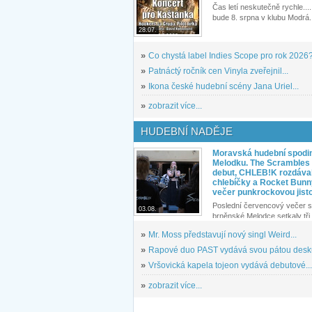
Čas letí neskutečně rychle.... 
bude 8. srpna v klubu Modrá.
28.07.
»
Co chystá label Indies Scope pro rok 2026
»
Patnáctý ročník cen Vinyla zveřejnil...
»
Ikona české hudební scény Jana Uriel...
»
zobrazit více...
HUDEBNÍ NADĚJE
Moravská hudební spodin
Melodku. The Scrambles l
debut, CHLEB!K rozdáva
chlebíčky a Rocket Bunn
večer punkrockovou jist
Poslední červencový večer s
03.08.
brněnské Melodce setkaly tři 
»
Mr. Moss představují nový singl Weird...
»
Rapové duo PAST vydává svou pátou desku
»
Vršovická kapela tojeon vydává debutové...
»
zobrazit více...