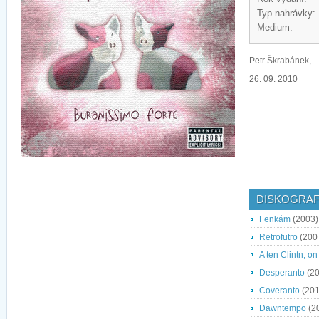
Typ nahrávky:
Medium:
Petr Škrabánek,
26. 09. 2010
DISKOGRAF
Fenkám
(2003)
Retrofutro
(200
A ten Clintn, on
Desperanto
(20
Coveranto
(201
Dawntempo
(2