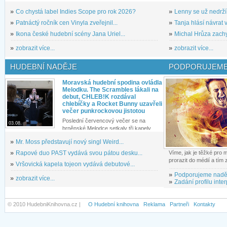
»
Co chystá label Indies Scope pro rok 2026?
»
Lenny se už nedrží
»
Patnáctý ročník cen Vinyla zveřejnil...
»
Tanja hlásí návrat v
»
Ikona české hudební scény Jana Uriel...
»
Michal Hrůza zachyc
»
zobrazit více...
»
zobrazit více...
HUDEBNÍ NADĚJE
PODPORUJEME
Moravská hudební spodina ovládla
Melodku. The Scrambles lákali na
debut, CHLEB!K rozdával
chlebíčky a Rocket Bunny uzavřeli
večer punkrockovou jistotou
Poslední červencový večer se na
03.08.
brněnské Melodce setkaly tři kapely...
»
Mr. Moss představují nový singl Weird...
»
Rapové duo PAST vydává svou pátou desku...
Víme, jak je těžké pro
prorazit do médií a tím
»
Vršovická kapela tojeon vydává debutové...
»
Podporujeme nadě
»
zobrazit více...
»
Zadání profilu inter
© 2010 HudebniKnihovna.cz |
O Hudební knihovna
Reklama
Partneři
Kontakty