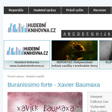
Reportáže
Hudební zprávy
Právě vyšlo
Recenze
A
B
C
D
E
F
G
H
I
J
K
Hudební knihovna
REPORTÁŽ: Hollywoodské
KLIP
www.hudebniknihovna.cz
hvězdy zazářily v brněnském Sonu
Úvodní strana
|
Hudební rejstřík
Buranissimo forte - Xavier Baumaxa
Interpret:
Celkový čas:
Vydavatel:
Rok vydání: