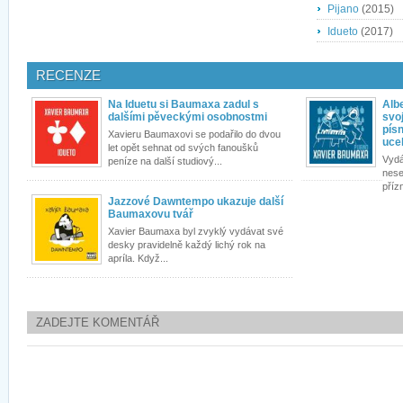
Pijano
(2015)
Idueto
(2017)
RECENZE
Na Iduetu si Baumaxa zadul s
Alb
dalšími pěveckými osobnostmi
svo
písn
Xavieru Baumaxovi se podařilo do dvou
uce
let opět sehnat od svých fanoušků
Vydá
peníze na další studiový...
nese
příz
Jazzové Dawntempo ukazuje další
Baumaxovu tvář
Xavier Baumaxa byl zvyklý vydávat své
desky pravidelně každý lichý rok na
apríla. Když...
ZADEJTE KOMENTÁŘ