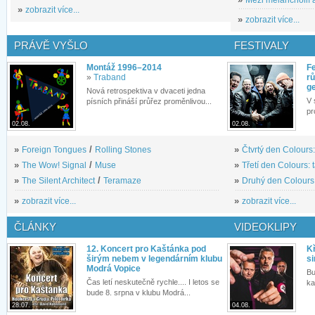
»
zobrazit více...
»
zobrazit více...
PRÁVĚ VYŠLO
FESTIVALY
Montáž 1996–2014
Fe
»
Traband
rů
g
Nová retrospektiva v dvaceti jedna
V 
písních přináší průřez proměnlivou...
pr
02.08.
02.08.
»
Foreign Tongues
/
Rolling Stones
»
Čtvrtý den Colours:
»
The Wow! Signal
/
Muse
»
Třetí den Colours: 
»
The Silent Architect
/
Teramaze
»
Druhý den Colours: 
»
zobrazit více...
»
zobrazit více...
ČLÁNKY
VIDEOKLIPY
12. Koncert pro Kaštánka pod
Kř
širým nebem v legendárním klubu
si
Modrá Vopice
Bu
Čas letí neskutečně rychle.... I letos se
ka
bude 8. srpna v klubu Modrá...
28.07.
04.08.