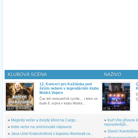
KLUBOVÁ SCÉNA
NAŽIVO
12. Koncert pro Kaštánka pod
Q
širým nebem v legendárním klubu
K
Modrá Vopice
D
Čas letí neskutečně rychle.... I letos se
Q
bude 8. srpna v klubu Modrá...
28.07.
07.08.
»
Magický večer a dvojitý křest na Cargo...
»
Kurt Vile přiveze
nejosobnější...
»
Indie večer na smíchovské náplavce
»
Slavící Kandráčov
»
Jana Uriel Kratochvílová s kapelou Illuminati.ca...
»
Mezi melancholií a