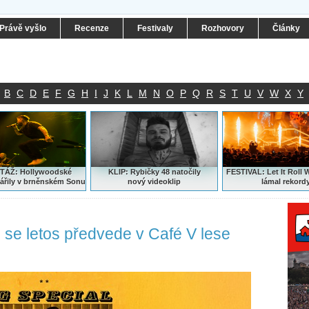
Právě vyšlo
Recenze
Festivaly
Rozhovory
Články
B
C
D
E
F
G
H
I
J
K
L
M
N
O
P
Q
R
S
T
U
V
W
X
Y
ÁŽ: Hollywoodské
KLIP: Rybičky 48 natočily
FESTIVAL:
Let It Roll 
ářily v brněnském Sonu
nový
videoklip
lámal rekord
l se letos předvede v Café V lese