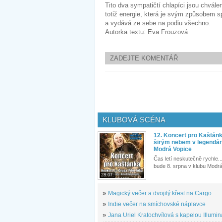
Tito dva sympatičtí chlapíci jsou chvále
totiž energie, která je svým způsobem sp
a vydává ze sebe na podiu všechno.
Autorka textu: Eva Frouzová
ZADEJTE KOMENTÁŘ
KLUBOVÁ SCÉNA
12. Koncert pro Kaštán
širým nebem v legendár
Modrá Vopice
Čas letí neskutečně rychle...
bude 8. srpna v klubu Modrá
28.07.
»
Magický večer a dvojitý křest na Cargo...
»
Indie večer na smíchovské náplavce
»
Jana Uriel Kratochvílová s kapelou Illuminat