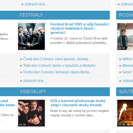
»
zobrazit více...
»
zobrazit
FESTIVALY
ROZH
Festival Brod 1995 si užijí fanoušci
různých hudebních žánrů i
generací
 jedna
V sobotu 22. srpna se Český Brod opět
livou...
promění v dějiště jednodenní přehlídky...
02.08.
04.08.
»
Čtvrtý den Colours: ranní peozie, ženský...
»
Within
»
Třetí den Colours: tanec v kalužích a Mobyho...
»
Mnemic
»
Druhý den Colours: tenisový zápas Berta,...
»
Good T
»
zobrazit více...
»
zobrazi
VIDEOKLIPY
SOUT
a pod
Kříž a kamení představuje druhý
ním klubu
singl z chystané desky Insanie
Bude to boj, ale neboj byl prvním singlem
I letos se
kapely Insania z nového alba...
..
04.08.
06.08.