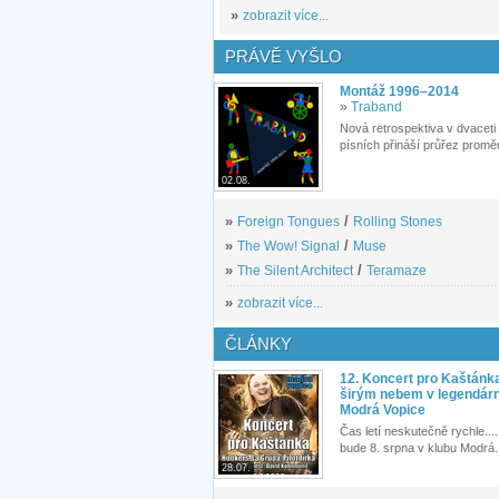
»
zobrazit více...
PRÁVĚ VYŠLO
Montáž 1996–2014
»
Traband
Nová retrospektiva v dvaceti
písních přináší průřez proměn
02.08.
»
Foreign Tongues
/
Rolling Stones
»
The Wow! Signal
/
Muse
»
The Silent Architect
/
Teramaze
»
zobrazit více...
ČLÁNKY
12. Koncert pro Kaštánk
širým nebem v legendár
Modrá Vopice
Čas letí neskutečně rychle.... 
bude 8. srpna v klubu Modrá.
28.07.