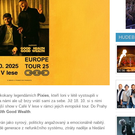
HUDEB
06.08.
skokany legendárních
Pixies
, kteří loni v létě vystoupili v
a námi ale už brzy vrátí sami za sebe. Již 18. 10. si s nimi
jší show v Café V lese v rámci jejich evropské tour. Do Prahy
05.08.
lth Good Wealth
.
ován jako syrový, politicky angažovaný a emocionálně nabitý.
mladé generace z nefunkčního systému, ztráty naděje a hledání