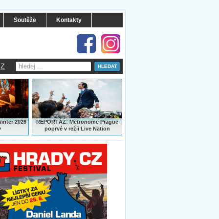
Soutěže
Kontakty
Z
:
Winter 2026
REPORTÁŽ
Metronome Prague
y
poprvé v režii Live Nation