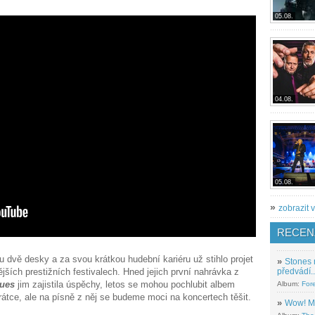
05.08.
04.08.
05.08.
»
zobrazit v
RECEN
dvě desky a za svou krátkou hudební kariéru už stihlo projet
»
Stones 
jších prestižních festivalech. Hned jejich první nahrávka z
předvádí..
lues
jim zajistila úspěchy, letos se mohou pochlubit albem
Album:
For
krátce, ale na písně z něj se budeme moci na koncertech těšit.
»
Wow! M