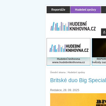
Reportáže
Hudební zprávy
A
Hudební knihovna
REPORT
www.hudebniknihovna.cz
hvězdy zaz
Úvodní strana
|
Hudební zprávy
Britské duo Big Specia
Redakce, 28. 09. 2025