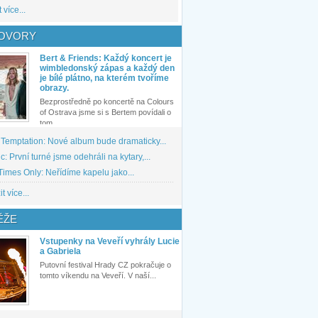
 více...
OVORY
Bert & Friends: Každý koncert je
wimbledonský zápas a každý den
je bílé plátno, na kterém tvoříme
obrazy.
Bezprostředně po koncertě na Colours
of Ostrava jsme si s Bertem povídali o
tom,...
 Temptation: Nové album bude dramaticky...
: První turné jsme odehráli na kytary,...
imes Only: Neřídíme kapelu jako...
t více...
ĚŽE
Vstupenky na Veveří vyhrály Lucie
a Gabriela
Putovní festival Hrady CZ pokračuje o
tomto víkendu na Veveří. V naší...