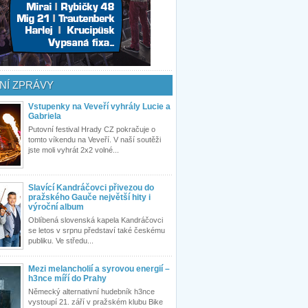
NÍ ZPRÁVY
Vstupenky na Veveří vyhrály Lucie a
Gabriela
Putovní festival Hrady CZ pokračuje o
tomto víkendu na Veveří. V naší soutěži
jste moli vyhrát 2x2 volné...
Slavící Kandráčovci přivezou do
pražského Gauče největší hity i
výroční album
Oblíbená slovenská kapela Kandráčovci
se letos v srpnu představí také českému
publiku. Ve středu...
Mezi melancholií a syrovou energií –
h3nce míří do Prahy
Německý alternativní hudebník h3nce
vystoupí 21. září v pražském klubu Bike