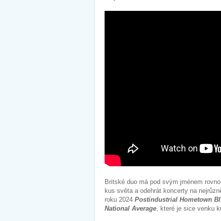
Britské duo má pod svým jménem rovnou 
kus světa a odehrát koncerty na nejrůzně
roku 2024
Postindustrial Hometown B
National Average
, které je sice venku 