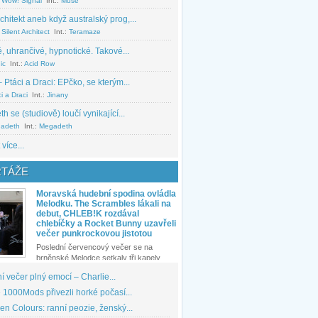
 Wow! Signal
Int.:
Muse
chitekt aneb když australský prog,...
Silent Architect
Int.:
Teramaze
, uhrančivé, hypnotické. Takové...
ic
Int.:
Acid Row
 Ptáci a Draci: EPčko, se kterým...
i a Draci
Int.:
Jinany
 se (studiově) loučí vynikající...
adeth
Int.:
Megadeth
 více...
TÁŽE
Moravská hudební spodina ovládla
Melodku. The Scrambles lákali na
debut, CHLEB!K rozdával
chlebíčky a Rocket Bunny uzavřeli
večer punkrockovou jistotou
Poslední červencový večer se na
brněnské Melodce setkaly tři kapely...
 večer plný emocí – Charlie...
1000Mods přivezli horké počasí...
den Colours: ranní peozie, ženský...