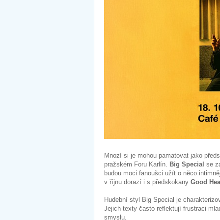
Mnozí si je mohou pamatovat jako před
pražském Foru Karlín.
Big Special
se z
budou moci fanoušci užít o něco intimně
v říjnu dorazí i s předskokany
Good Hea
Hudební styl Big Special je charakteriz
Jejich texty často reflektují frustraci 
smyslu.