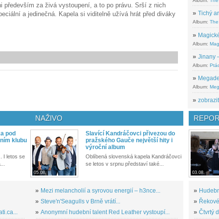
Album:
The
ni především za živá vystoupení, a to po právu. Srší z nich
»
Tichý ar
eciální a jedinečná. Kapela si viditelně užívá hrát před diváky
Album:
The 
»
Magické
Album:
Mag
»
Jinany –
Album:
Ptác
»
Megadeth
Album:
Meg
»
zobrazit
NAŽIVO
REPOR
ka pod
Slavící Kandráčovci přivezou do
ním klubu
pražského Gauče největší hity i
výroční album
. I letos se
Oblíbená slovenská kapela Kandráčovci
...
se letos v srpnu představí také...
05.08.
03.08.
»
Mezi melancholií a syrovou energií – h3nce...
»
Hudební
»
Steve'n'Seagulls v Brně vrátí...
»
Řekové 
i.ca...
»
Anonymní hudební talent Red Leather vystoupí...
»
Čtvrtý 