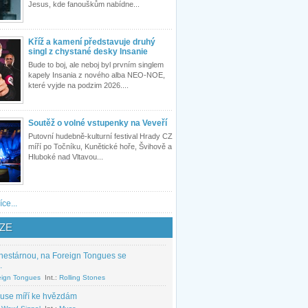
Jesus, kde fanouškům nabídne...
Kříž a kamení představuje druhý
singl z chystané desky Insanie
Bude to boj, ale neboj byl prvním singlem
kapely Insania z nového alba NEO-NOE,
které vyjde na podzim 2026....
Soutěž o volné vstupenky na Veveří
Putovní hudebně-kulturní festival Hrady CZ
míří po Točníku, Kunětické hoře, Švihově a
Hluboké nad Vltavou...
íce...
ZE
nestárnou, na Foreign Tongues se
.
eign Tongues
Int.:
Rolling Stones
use míří ke hvězdám