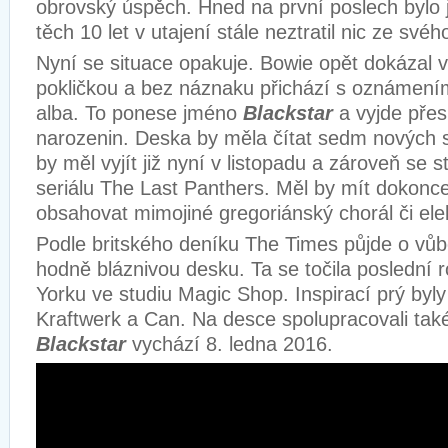
obrovský úspěch. Hned na první poslech bylo j
těch 10 let v utajení stále neztratil nic ze své
Nyní se situace opakuje. Bowie opět dokázal 
pokličkou a bez náznaku přichází s oznámen
alba. To ponese jméno
Blackstar
a vyjde přes
narozenin. Deska by měla čítat sedm nových sk
by měl vyjít již nyní v listopadu a zároveň se s
seriálu The Last Panthers. Měl by mít dokonc
obsahovat mimojiné gregoriánský chorál či ele
Podle britského deníku The Times půjde o vůb
hodně bláznivou desku. Ta se točila poslední 
Yorku ve studiu Magic Shop. Inspirací prý by
Kraftwerk a Can. Na desce spolupracovali tak
Blackstar
vychází 8. ledna 2016.