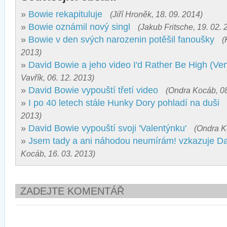
»
Bowie rekapituluje
(Jiří Hroněk, 18. 09. 2014)
»
Bowie oznámil nový singl
(Jakub Fritsche, 19. 02. 
»
Bowie v den svých narozenin potěšil fanoušky
(
2013)
»
David Bowie a jeho video I'd Rather Be High (Ven
Vavřík, 06. 12. 2013)
»
David Bowie vypouští třetí video
(Ondra Kocáb, 08
»
I po 40 letech stále Hunky Dory pohladí na duši
2013)
»
David Bowie vypouští svoji 'Valentýnku'
(Ondra K
»
Jsem tady a ani náhodou neumírám! vzkazuje D
Kocáb, 16. 03. 2013)
ZADEJTE KOMENTÁŘ