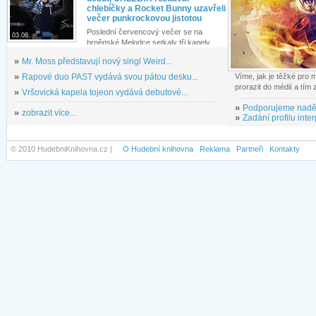
chlebíčky a Rocket Bunny uzavřeli
večer punkrockovou jistotou
Poslední červencový večer se na
03.08.
brněnské Melodce setkaly tři kapely...
»
Mr. Moss představují nový singl Weird...
»
Rapové duo PAST vydává svou pátou desku...
Víme, jak je těžké pro
prorazit do médií a tím
»
Vršovická kapela tojeon vydává debutové...
»
Podporujeme nadě
»
zobrazit více...
»
Zadání profilu inter
© 2010 HudebniKnihovna.cz |
O Hudební knihovna
Reklama
Partneři
Kontakty