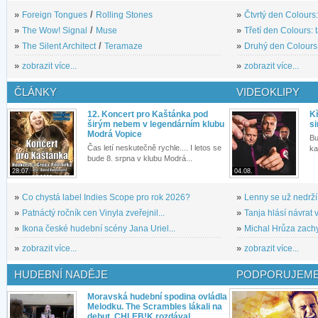
»
Foreign Tongues
/
Rolling Stones
»
Čtvrtý den Colours:
»
The Wow! Signal
/
Muse
»
Třetí den Colours: 
»
The Silent Architect
/
Teramaze
»
Druhý den Colours: 
»
zobrazit více...
»
zobrazit více...
ČLÁNKY
VIDEOKLIPY
12. Koncert pro Kaštánka pod
Kř
širým nebem v legendárním klubu
si
Modrá Vopice
Bu
Čas letí neskutečně rychle.... I letos se
ka
bude 8. srpna v klubu Modrá...
28.07.
04.08.
»
Co chystá label Indies Scope pro rok 2026?
»
Lenny se už nedrží
»
Patnáctý ročník cen Vinyla zveřejnil...
»
Tanja hlásí návrat v
»
Ikona české hudební scény Jana Uriel...
»
Michal Hrůza zachyc
»
zobrazit více...
»
zobrazit více...
HUDEBNÍ NADĚJE
PODPORUJEME
Moravská hudební spodina ovládla
Melodku. The Scrambles lákali na
debut, CHLEB!K rozdával