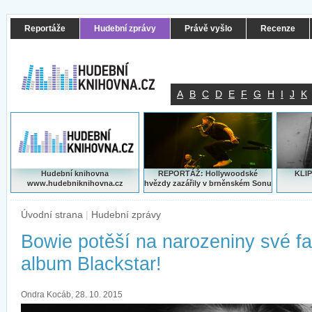
Reportáže
Hudební zprávy
Právě vyšlo
Recenze
A
B
C
D
E
F
G
H
I
J
K
Hudební knihovna
REPORTÁŽ: Hollywoodské
KLIP
www.hudebniknihovna.cz
hvězdy zazářily v brněnském Sonu
Úvodní strana
|
Hudební zprávy
Bowie potěší na narozeniny své f
album Blackstar!
Ondra Kocáb, 28. 10. 2015