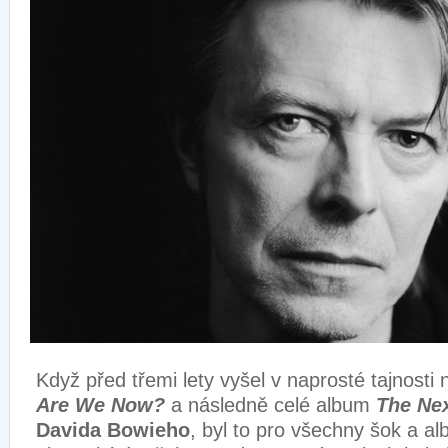
Když před třemi lety vyšel v naprosté tajnosti 
Are We Now?
a následně celé album
The Ne
Davida Bowieho
, byl to pro všechny šok a 