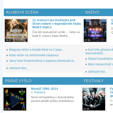
KLUBOVÁ SCÉNA
NAŽIVO
12. Koncert pro Kaštánka pod
Q
širým nebem v legendárním klubu
K
Modrá Vopice
D
Čas letí neskutečně rychle.... I letos se
Q
bude 8. srpna v klubu Modrá...
28.07.
07.08.
»
Magický večer a dvojitý křest na Cargo...
»
Kurt Vile přiveze
nejosobnější...
»
Indie večer na smíchovské náplavce
»
Slavící Kandráčov
»
Jana Uriel Kratochvílová s kapelou Illuminati.ca...
»
Mezi melancholií a
»
zobrazit více...
»
zobrazit více...
PRÁVĚ VYŠLO
FESTIVALY
Montáž 1996–2014
Fe
»
Traband
rů
g
Nová retrospektiva v dvaceti jedna
V 
písních přináší průřez proměnlivou...
pr
02.08.
02.08.