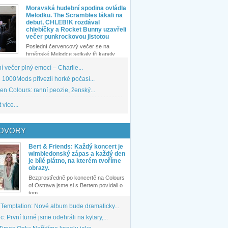
Moravská hudební spodina ovládla
Melodku. The Scrambles lákali na
debut, CHLEB!K rozdával
chlebíčky a Rocket Bunny uzavřeli
večer punkrockovou jistotou
Poslední červencový večer se na
brněnské Melodce setkaly tři kapely...
 večer plný emocí – Charlie...
1000Mods přivezli horké počasí...
den Colours: ranní peozie, ženský...
 více...
OVORY
Bert & Friends: Každý koncert je
wimbledonský zápas a každý den
je bílé plátno, na kterém tvoříme
obrazy.
Bezprostředně po koncertě na Colours
of Ostrava jsme si s Bertem povídali o
tom,...
 Temptation: Nové album bude dramaticky...
: První turné jsme odehráli na kytary,...