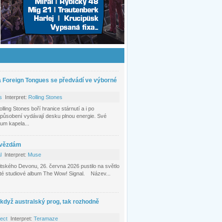
a Foreign Tongues se předvádí ve výborné
s
Interpret:
Rolling Stones
ing Stones boří hranice stárnutí a i po
působení vydávají desku plnou energie. Své
bum kapela...
hvězdám
l
Interpret:
Muse
itského Devonu, 26. června 2026 pustilo na světlo
áté studiové album The Wow! Signal. Název...
 když australský prog, tak rozhodně
tect
Interpret:
Teramaze