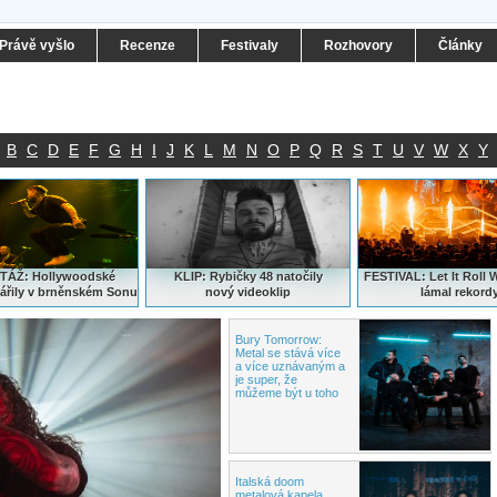
Právě vyšlo
Recenze
Festivaly
Rozhovory
Články
B
C
D
E
F
G
H
I
J
K
L
M
N
O
P
Q
R
S
T
U
V
W
X
Y
ÁŽ: Hollywoodské
KLIP: Rybičky 48 natočily
FESTIVAL:
Let It Roll 
ářily v brněnském Sonu
nový
videoklip
lámal rekord
Bury Tomorrow:
Metal
se stává více
a více uznávaným a
je super, že
můžeme být u toho
Italská doom
metalová kapela