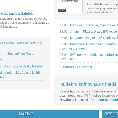
Australští Teramaze si 
desce vždy vybírají speci
05.07.
ještě navíc okořenit...
hrály Lucie a Gabriela
pokračuje o tomto víkendu na Veveří.
yhrát 2x2 volné vstupenky. Děkujeme za
21.06.
Magické, uhrančivé, hypnotické. 
ětšina byla...
18.06.
Jinany – Ptáci a Draci: EPčko, se 
06.05.
Megadeth se (studiově) loučí vyni
ražského Gauče největší hity i
27.04.
Přímočaré Třísky: osobití Nanday ú
osobním „bahnem“
í – h3nce míří do Prahy
05.04.
Svět není v pořádku, ale pořád krá
novém albu.
eří
ingl z chystané desky Insanie
»
zobrazit více recenzí ...
 wimbledonský zápas a každý
azy.
Hudební knihovna.cz hledá r
Baví tě hudba, rád/a chodíš na koncerty n
psaní nebo focení?! Přidej se k nám do p
Neváhej a kontaktuj nás na
karel.souce
NAŽIVO
REPOR