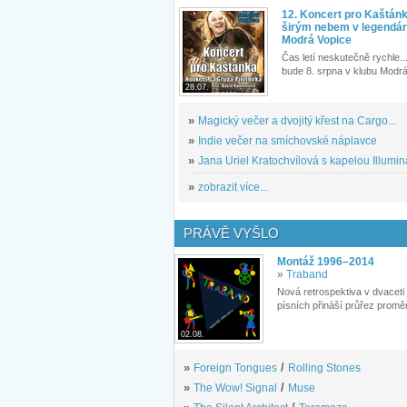
12. Koncert pro Kaštán
širým nebem v legendár
Modrá Vopice
Čas letí neskutečně rychle...
bude 8. srpna v klubu Modrá
28.07.
»
Magický večer a dvojitý křest na Cargo...
»
Indie večer na smíchovské náplavce
»
Jana Uriel Kratochvílová s kapelou Illuminat
»
zobrazit více...
PRÁVĚ VYŠLO
Montáž 1996–2014
»
Traband
Nová retrospektiva v dvaceti
písních přináší průřez proměn
02.08.
»
Foreign Tongues
/
Rolling Stones
»
The Wow! Signal
/
Muse