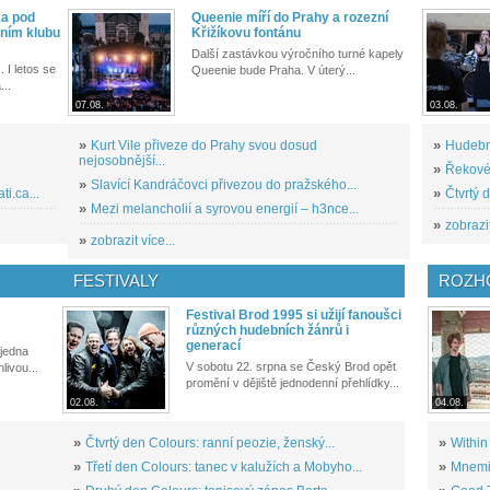
ka pod
Queenie míří do Prahy a rozezní
ním klubu
Křižíkovu fontánu
Další zastávkou výročního turné kapely
. I letos se
Queenie bude Praha. V úterý...
...
07.08.
03.08.
»
Kurt Vile přiveze do Prahy svou dosud
»
Hudební
nejosobnější...
»
Řekové 
»
Slavící Kandráčovci přivezou do pražského...
i.ca...
»
Čtvrtý 
»
Mezi melancholií a syrovou energií – h3nce...
»
zobrazit
»
zobrazit více...
FESTIVALY
ROZH
Festival Brod 1995 si užijí fanoušci
různých hudebních žánrů i
generací
 jedna
V sobotu 22. srpna se Český Brod opět
livou...
promění v dějiště jednodenní přehlídky...
02.08.
04.08.
»
Čtvrtý den Colours: ranní peozie, ženský...
»
Within
»
Třetí den Colours: tanec v kalužích a Mobyho...
»
Mnemic