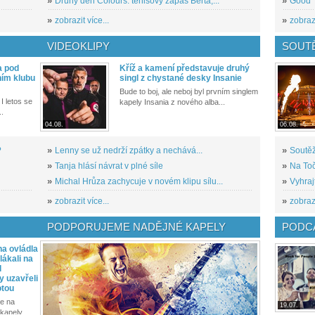
»
Druhý den Colours: tenisový zápas Berta,...
»
Good T
»
zobrazit více...
»
zobrazi
VIDEOKLIPY
SOUT
a pod
Kříž a kamení představuje druhý
ním klubu
singl z chystané desky Insanie
Bude to boj, ale neboj byl prvním singlem
I letos se
kapely Insania z nového alba...
..
04.08.
06.08.
?
»
Lenny se už nedrží zpátky a nechává...
»
Soutěž
»
Tanja hlásí návrat v plné síle
»
Na Toč
»
Michal Hrůza zachycuje v novém klipu sílu...
»
Vyhraj
»
zobrazit více...
»
zobrazi
PODPORUJEME NADĚJNÉ KAPELY
PODCA
a ovládla
ákali na
l
y uzavřeli
otou
e na
19.07.
kapely...