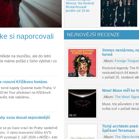
Messa: Na festival
Brutal Assault
jezdím od 16 let
NEJNOVĚJŠÍ RECENZE
ke si naporcovali
Stones nestárnou, n
formě
ěkde na sluníčku, ale do letní
 ale máme pořád z čeho vybírat i co
Album:
Foreign Tongue
Rockové legendy The Roll
neskutečných 64 letech 
27.07.
v pořadí 25. studiové al
a rozezní Křižíkovu fontánu
 turné kapely Queenie bude Praha. V
Wow! Muse míří ke 
20 let Tour představí na Křižíkově
Album:
The Wow! Signa
išti, kde nabídnou...
Muse, trio původem z br
světa své v pořadí des
08.07.
rahy svou dosud nejosobnější
Tichý architekt aneb
le se po čase vrací do Prahy společně
špičkoví Teramaze
ors. V rámci koncertní šňůry KV’S
Album:
The Silent Archi
ystoupí 2. září 2026 v ARŠE+, kde