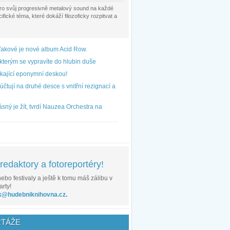
pro svůj progresivně metalový sound na každé
fické téma, které dokáží filozoficky rozpitvat a
Takové je nové album Acid Row.
kterým se vypravíte do hlubin duše
kající eponymní deskou!
čtují na druhé desce s vnitřní rezignací a
sný je žít, tvrdí Nauzea Orchestra na
edaktory a fotoreportéry!
ebo festivaly a ještě k tomu máš zálibu v
arty!
k@hudebniknihovna.cz
.
TÁŽE