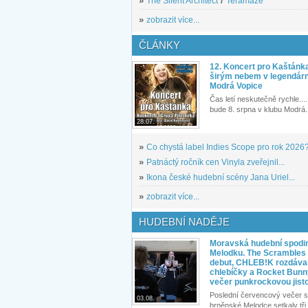
»
The Silent Architect
/
Teramaze
»
zobrazit více...
ČLÁNKY
12. Koncert pro Kaštánk
širým nebem v legendár
Modrá Vopice
Čas letí neskutečně rychle.... 
bude 8. srpna v klubu Modrá.
28.07.
»
Co chystá label Indies Scope pro rok 2026
»
Patnáctý ročník cen Vinyla zveřejnil...
»
Ikona české hudební scény Jana Uriel...
»
zobrazit více...
HUDEBNÍ NADĚJE
Moravská hudební spodin
Melodku. The Scrambles l
debut, CHLEB!K rozdáva
chlebíčky a Rocket Bunn
večer punkrockovou jist
Poslední červencový večer s
03.08.
brněnské Melodce setkaly tři 