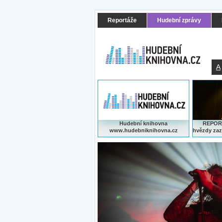
Reportáže
Hudební zprávy
A
Hudební knihovna
REPORT
www.hudebniknihovna.cz
hvězdy zaz