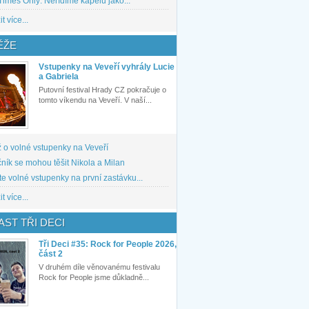
imes Only: Neřídíme kapelu jako...
t více...
ĚŽE
Vstupenky na Veveří vyhrály Lucie
a Gabriela
Putovní festival Hrady CZ pokračuje o
tomto víkendu na Veveří. V naší...
 o volné vstupenky na Veveří
ník se mohou těšit Nikola a Milan
te volné vstupenky na první zastávku...
t více...
ST TŘI DECI
Tři Deci #35: Rock for People 2026,
část 2
V druhém díle věnovanému festivalu
Rock for People jsme důkladně...