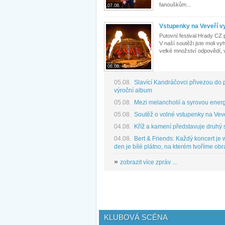
fanouškům...
07.08.
Vstupenky na Veveří vy
Putovní festival Hrady CZ 
V naší soutěži jste moli v
velké množství odpovědí, v
06.08.
05.08.
Slavící Kandráčovci přivezou do p
výroční album
05.08.
Mezi melancholií a syrovou energi
05.08.
Soutěž o volné vstupenky na Vev
04.08.
Kříž a kamení představuje druhý s
04.08.
Bert & Friends: Každý koncert je
den je bílé plátno, na kterém tvoříme obr
»
zobrazit více zpráv ...
KLUBOVÁ SCÉNA