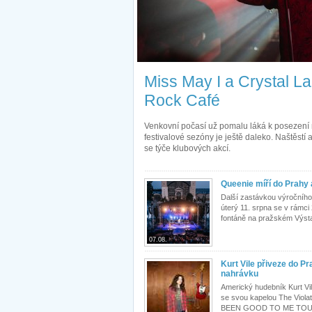
Miss May I a Crystal La
Rock Café
Venkovní počasí už pomalu láká k posezení n
festivalové sezóny je ještě daleko. Naštěstí
se týče klubových akcí.
Queenie míří do Prahy 
Další zastávkou výročního
úterý 11. srpna se v rámci 
fontáně na pražském Výstav
07.08.
Kurt Vile přiveze do P
nahrávku
Americký hudebník Kurt Vi
se svou kapelou The Violat
BEEN GOOD TO ME TOUR v