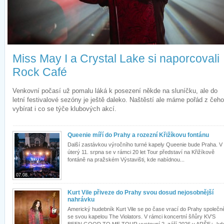
Miss May I a Crystal Lake si naporcovali
Rock Café
Venkovní počasí už pomalu láká k posezení někde na sluníčku, ale do
letní festivalové sezóny je ještě daleko. Naštěstí ale máme pořád z čeho
vybírat i co se týče klubových akcí.
Queenie míří do Prahy a rozezní Křižíkovu fontánu
Další zastávkou výročního turné kapely Queenie bude Praha. V
úterý 11. srpna se v rámci 20 let Tour představí na Křižíkově
fontáně na pražském Výstavišti, kde nabídnou...
07.08.
Kurt Vile přiveze do Prahy svou dosud nejosobnější
nahrávku
Americký hudebník Kurt Vile se po čase vrací do Prahy společn
se svou kapelou The Violators. V rámci koncertní šňůry KV’S