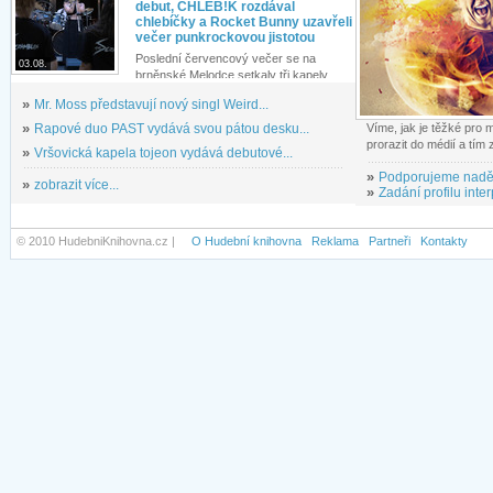
debut, CHLEB!K rozdával
chlebíčky a Rocket Bunny uzavřeli
večer punkrockovou jistotou
Poslední červencový večer se na
03.08.
brněnské Melodce setkaly tři kapely...
»
Mr. Moss představují nový singl Weird...
»
Rapové duo PAST vydává svou pátou desku...
Víme, jak je těžké pro
prorazit do médií a tím
»
Vršovická kapela tojeon vydává debutové...
»
Podporujeme nadě
»
zobrazit více...
»
Zadání profilu inter
© 2010 HudebniKnihovna.cz |
O Hudební knihovna
Reklama
Partneři
Kontakty