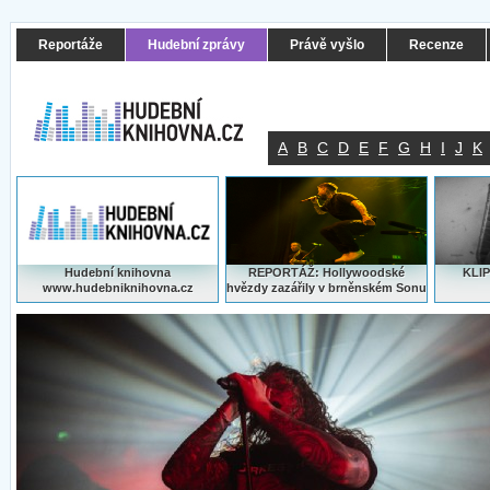
Reportáže
Hudební zprávy
Právě vyšlo
Recenze
A
B
C
D
E
F
G
H
I
J
K
Hudební knihovna
REPORTÁŽ: Hollywoodské
KLIP
www.hudebniknihovna.cz
hvězdy zazářily v brněnském Sonu