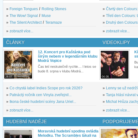
»
Foreign Tongues
/
Rolling Stones
»
Čtvrtý den Colours:
»
The Wow! Signal
/
Muse
»
Třetí den Colours: 
»
The Silent Architect
/
Teramaze
»
Druhý den Colours: 
»
zobrazit více...
»
zobrazit více...
ČLÁNKY
VIDEOKLIPY
12. Koncert pro Kaštánka pod
Kř
širým nebem v legendárním klubu
si
Modrá Vopice
Bu
Čas letí neskutečně rychle.... I letos se
ka
bude 8. srpna v klubu Modrá...
28.07.
04.08.
»
Co chystá label Indies Scope pro rok 2026?
»
Lenny se už nedrží
»
Patnáctý ročník cen Vinyla zveřejnil...
»
Tanja hlásí návrat v
»
Ikona české hudební scény Jana Uriel...
»
Michal Hrůza zachyc
»
zobrazit více...
»
zobrazit více...
HUDEBNÍ NADĚJE
PODPORUJEME
Moravská hudební spodina ovládla
Melodku. The Scrambles lákali na