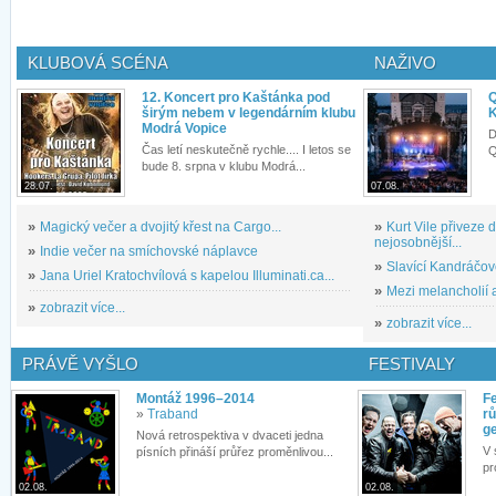
KLUBOVÁ SCÉNA
NAŽIVO
12. Koncert pro Kaštánka pod
Q
širým nebem v legendárním klubu
K
Modrá Vopice
D
Čas letí neskutečně rychle.... I letos se
Q
bude 8. srpna v klubu Modrá...
28.07.
07.08.
»
Magický večer a dvojitý křest na Cargo...
»
Kurt Vile přiveze
nejosobnější...
»
Indie večer na smíchovské náplavce
»
Slavící Kandráčov
»
Jana Uriel Kratochvílová s kapelou Illuminati.ca...
»
Mezi melancholií a
»
zobrazit více...
»
zobrazit více...
PRÁVĚ VYŠLO
FESTIVALY
Montáž 1996–2014
Fe
»
Traband
rů
g
Nová retrospektiva v dvaceti jedna
V 
písních přináší průřez proměnlivou...
pr
02.08.
02.08.