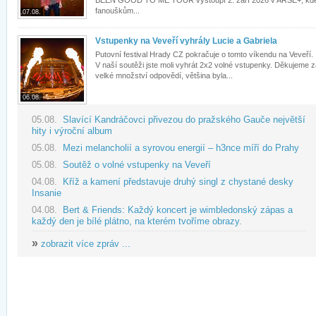
BEEN GOOD TO ME TOUR vystoupí 2. září 2026 v ARŠE+, kd
fanouškům...
07.08.
Vstupenky na Veveří vyhrály Lucie a Gabriela
Putovní festival Hrady CZ pokračuje o tomto víkendu na Veveří.
V naší soutěži jste moli vyhrát 2x2 volné vstupenky. Děkujeme 
velké množství odpovědí, většina byla...
06.08.
05.08.
Slavící Kandráčovci přivezou do pražského Gauče největší
hity i výroční album
05.08.
Mezi melancholií a syrovou energií – h3nce míří do Prahy
05.08.
Soutěž o volné vstupenky na Veveří
04.08.
Kříž a kamení představuje druhý singl z chystané desky
Insanie
04.08.
Bert & Friends: Každý koncert je wimbledonský zápas a
každý den je bílé plátno, na kterém tvoříme obrazy.
»
zobrazit více zpráv ...