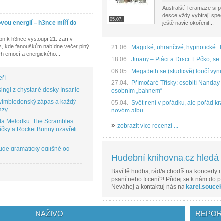
Australští Teramaze si 
desce vždy vybírají speci
05.07.
ovou energií – h3nce míří do
ještě navíc okořenit...
bník h3nce vystoupí 21. září v
s, kde fanouškům nabídne večer plný
21.06.
Magické, uhrančivé, hypnotické. 
h emocí a energického...
18.06.
Jinany – Ptáci a Draci: EPčko, se 
06.05.
Megadeth se (studiově) loučí vyni
eří
27.04.
Přímočaré Třísky: osobití Nanday ú
ingl z chystané desky Insanie
osobním „bahnem“
 wimbledonský zápas a každý
05.04.
Svět není v pořádku, ale pořád krá
azy.
novém albu.
la Melodku. The Scrambles
»
zobrazit více recenzí ...
íčky a Rocket Bunny uzavřeli
ude dramaticky odlišné od
Hudební knihovna.cz hledá r
Baví tě hudba, rád/a chodíš na koncerty n
psaní nebo focení?! Přidej se k nám do p
Neváhej a kontaktuj nás na
karel.souce
NAŽIVO
REPOR