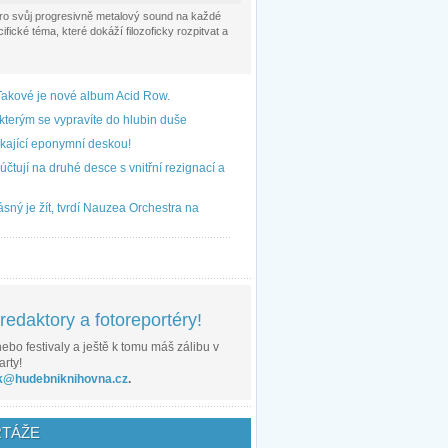
pro svůj progresivně metalový sound na každé
fické téma, které dokáží filozoficky rozpitvat a
Takové je nové album Acid Row.
kterým se vypravíte do hlubin duše
kající eponymní deskou!
čtují na druhé desce s vnitřní rezignací a
sný je žít, tvrdí Nauzea Orchestra na
edaktory a fotoreportéry!
ebo festivaly a ještě k tomu máš zálibu v
arty!
k@hudebniknihovna.cz
.
TÁŽE