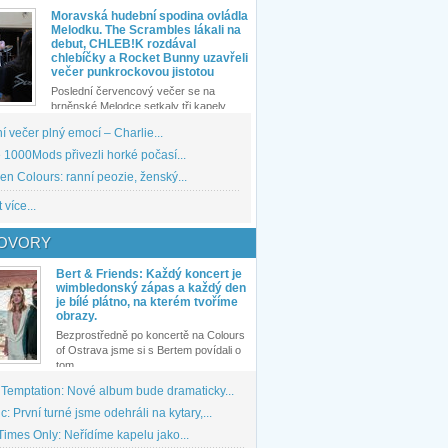
Moravská hudební spodina ovládla
Melodku. The Scrambles lákali na
debut, CHLEB!K rozdával
chlebíčky a Rocket Bunny uzavřeli
večer punkrockovou jistotou
Poslední červencový večer se na
brněnské Melodce setkaly tři kapely...
 večer plný emocí – Charlie...
1000Mods přivezli horké počasí...
den Colours: ranní peozie, ženský...
 více...
OVORY
Bert & Friends: Každý koncert je
wimbledonský zápas a každý den
je bílé plátno, na kterém tvoříme
obrazy.
Bezprostředně po koncertě na Colours
of Ostrava jsme si s Bertem povídali o
tom,...
 Temptation: Nové album bude dramaticky...
: První turné jsme odehráli na kytary,...
imes Only: Neřídíme kapelu jako...