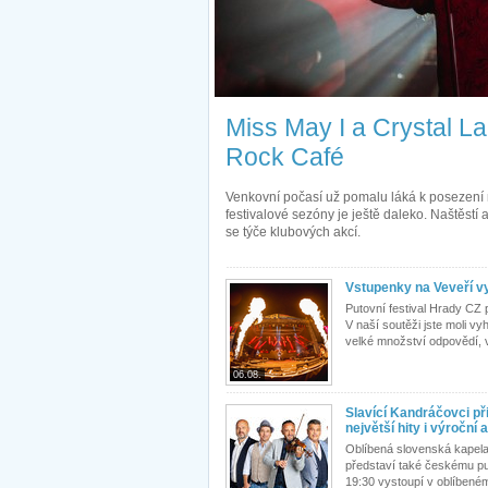
Miss May I a Crystal La
Rock Café
Venkovní počasí už pomalu láká k posezení n
festivalové sezóny je ještě daleko. Naštěstí
se týče klubových akcí.
Vstupenky na Veveří vy
Putovní festival Hrady CZ 
V naší soutěži jste moli v
velké množství odpovědí, v
06.08.
Slavící Kandráčovci p
největší hity i výroční
Oblíbená slovenská kapela
představí také českému pu
19:30 vystoupí v oblíbeném