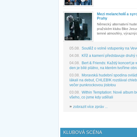
05.08.
Mezi melancholií a syr
Prahy
Německý alternativní hude
pražském klubu Bike Jesu
temné atmosféry, výraznýc
05.08.
05.08.
Soutěž o volné vstupenky na Vev
04.08.
Kříž a kamení představuje druhý s
04.08.
Bert & Friends: Každý koncert je
den je bílé plátno, na kterém tvoříme obr
03.08.
Moravská hudební spodina ovlád
lákali na debut, CHLEB!K rozdával chleb
večer punkrockovou jistotou
03.08.
Within Temptation: Nové album b
všeho, co jsme kdy udělali
»
zobrazit více zpráv ...
KLUBOVÁ SCÉNA