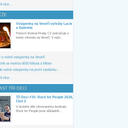
t více...
ĚŽE
Vstupenky na Veveří vyhrály Lucie
a Gabriela
Putovní festival Hrady CZ pokračuje o
tomto víkendu na Veveří. V naší...
 o volné vstupenky na Veveří
ník se mohou těšit Nikola a Milan
te volné vstupenky na první zastávku...
t více...
ST TŘI DECI
Tři Deci #35: Rock for People 2026,
část 2
V druhém díle věnovanému festivalu
Rock for People jsme důkladně...