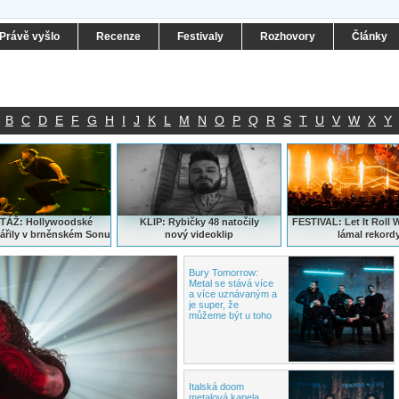
Právě vyšlo
Recenze
Festivaly
Rozhovory
Články
B
C
D
E
F
G
H
I
J
K
L
M
N
O
P
Q
R
S
T
U
V
W
X
Y
ÁŽ: Hollywoodské
KLIP: Rybičky 48 natočily
FESTIVAL:
Let It Roll 
ářily v brněnském Sonu
nový
videoklip
lámal rekord
Bury Tomorrow:
Metal
se stává více
a více uznávaným a
je super, že
můžeme být u toho
Italská doom
metalová kapela