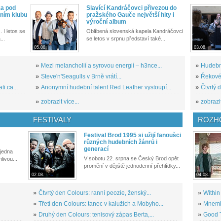
ka pod
Slavící Kandráčovci přivezou do
ním klubu
pražského Gauče největší hity i
výroční album
. I letos se
Oblíbená slovenská kapela Kandráčovci
...
se letos v srpnu představí také...
05.08.
03.08.
»
Mezi melancholií a syrovou energií – h3nce...
»
Hudební
»
Steve'n'Seagulls v Brně vrátí...
»
Řekové 
i.ca...
»
Anonymní hudební talent Red Leather vystoupí...
»
Čtvrtý 
»
zobrazit více...
»
zobrazit
FESTIVALY
ROZH
Festival Brod 1995 si užijí fanoušci
různých hudebních žánrů i
generací
 jedna
V sobotu 22. srpna se Český Brod opět
livou...
promění v dějiště jednodenní přehlídky...
02.08.
04.08.
»
Čtvrtý den Colours: ranní peozie, ženský...
»
Within
»
Třetí den Colours: tanec v kalužích a Mobyho...
»
Mnemic
»
Druhý den Colours: tenisový zápas Berta,...
»
Good T