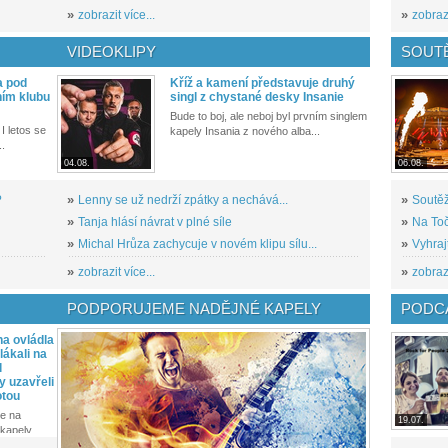
»
zobrazit více...
»
zobrazi
VIDEOKLIPY
SOUT
a pod
Kříž a kamení představuje druhý
ním klubu
singl z chystané desky Insanie
Bude to boj, ale neboj byl prvním singlem
I letos se
kapely Insania z nového alba...
..
04.08.
06.08.
?
»
Lenny se už nedrží zpátky a nechává...
»
Soutěž
»
Tanja hlásí návrat v plné síle
»
Na Toč
»
Michal Hrůza zachycuje v novém klipu sílu...
»
Vyhraj
»
zobrazit více...
»
zobrazi
PODPORUJEME NADĚJNÉ KAPELY
PODCA
a ovládla
ákali na
l
y uzavřeli
otou
e na
19.07.
kapely...