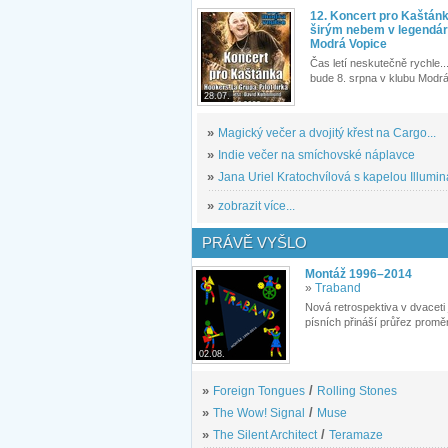
12. Koncert pro Kaštán
širým nebem v legendár
Modrá Vopice
Čas letí neskutečně rychle...
bude 8. srpna v klubu Modrá
28.07.
»
Magický večer a dvojitý křest na Cargo...
»
Indie večer na smíchovské náplavce
»
Jana Uriel Kratochvílová s kapelou Illuminat
»
zobrazit více...
PRÁVĚ VYŠLO
Montáž 1996–2014
»
Traband
Nová retrospektiva v dvaceti
písních přináší průřez proměn
02.08.
»
Foreign Tongues
/
Rolling Stones
»
The Wow! Signal
/
Muse
»
The Silent Architect
/
Teramaze