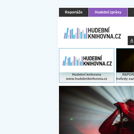
Reportáže
Hudební zprávy
A
Hudební knihovna
REPORT
www.hudebniknihovna.cz
hvězdy zaz