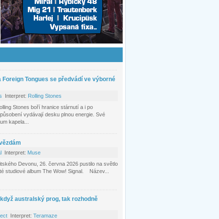
a Foreign Tongues se předvádí ve výborné
s
Interpret:
Rolling Stones
ing Stones boří hranice stárnutí a i po
působení vydávají desku plnou energie. Své
bum kapela...
hvězdám
l
Interpret:
Muse
itského Devonu, 26. června 2026 pustilo na světlo
áté studiové album The Wow! Signal. Název...
 když australský prog, tak rozhodně
tect
Interpret:
Teramaze