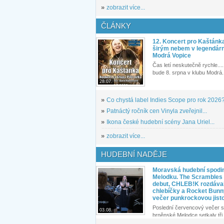
»
zobrazit více...
ČLÁNKY
12. Koncert pro Kaštánk
širým nebem v legendár
Modrá Vopice
Čas letí neskutečně rychle.... 
bude 8. srpna v klubu Modrá.
28.07.
»
Co chystá label Indies Scope pro rok 2026
»
Patnáctý ročník cen Vinyla zveřejnil...
»
Ikona české hudební scény Jana Uriel...
»
zobrazit více...
HUDEBNÍ NADĚJE
Moravská hudební spodin
Melodku. The Scrambles l
debut, CHLEB!K rozdáva
chlebíčky a Rocket Bunn
večer punkrockovou jist
Poslední červencový večer s
03.08.
brněnské Melodce setkaly tři 