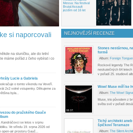
Messa: Na festival
Brutal Assault
jezdím od 16 let
NEJNOVĚJŠÍ RECENZE
ke si naporcovali
Stones nestárnou, n
formě
ěkde na sluníčku, ale do letní
 ale máme pořád z čeho vybírat i co
Album:
Foreign Tongue
Rockové legendy The Roll
neskutečných 64 letech 
27.07.
v pořadí 25. studiové al
hrály Lucie a Gabriela
pokračuje o tomto víkendu na Veveří.
Wow! Muse míří ke 
yhrát 2x2 volné vstupenky. Děkujeme za
Album:
The Wow! Signa
ětšina byla...
Muse, trio původem z br
světa své v pořadí des
08.07.
řivezou do pražského Gauče
 album
Tichý architekt aneb
 Kandráčovci se letos v srpnu
špičkoví Teramaze
bliku. Ve středu 19. srpna 2026 od
Album:
The Silent Archi
 open-air prostoru Gauč...