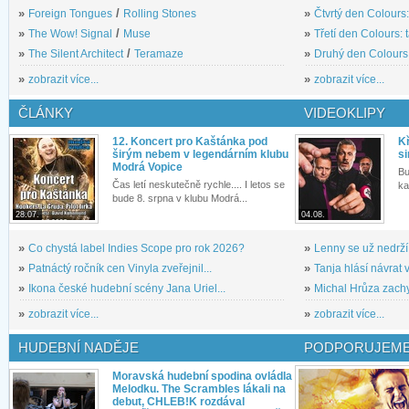
»
Foreign Tongues
/
Rolling Stones
»
Čtvrtý den Colours:
»
The Wow! Signal
/
Muse
»
Třetí den Colours: 
»
The Silent Architect
/
Teramaze
»
Druhý den Colours: 
»
zobrazit více...
»
zobrazit více...
ČLÁNKY
VIDEOKLIPY
12. Koncert pro Kaštánka pod
Kř
širým nebem v legendárním klubu
si
Modrá Vopice
Bu
Čas letí neskutečně rychle.... I letos se
ka
bude 8. srpna v klubu Modrá...
28.07.
04.08.
»
Co chystá label Indies Scope pro rok 2026?
»
Lenny se už nedrží
»
Patnáctý ročník cen Vinyla zveřejnil...
»
Tanja hlásí návrat v
»
Ikona české hudební scény Jana Uriel...
»
Michal Hrůza zachyc
»
zobrazit více...
»
zobrazit více...
HUDEBNÍ NADĚJE
PODPORUJEME
Moravská hudební spodina ovládla
Melodku. The Scrambles lákali na
debut, CHLEB!K rozdával