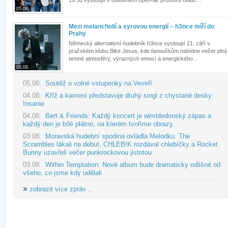
19:30 vystoupí v oblíbeném open-air prostoru Gauč...
05.08.
Mezi melancholií a syrovou energií – h3nce míří do
Prahy
Německý alternativní hudebník h3nce vystoupí 21. září v
pražském klubu Bike Jesus, kde fanouškům nabídne večer plný
temné atmosféry, výrazných emocí a energického...
05.08.
05.08.
Soutěž o volné vstupenky na Veveří
04.08.
Kříž a kamení představuje druhý singl z chystané desky
Insanie
04.08.
Bert & Friends: Každý koncert je wimbledonský zápas a
každý den je bílé plátno, na kterém tvoříme obrazy.
03.08.
Moravská hudební spodina ovládla Melodku. The
Scrambles lákali na debut, CHLEB!K rozdával chlebíčky a Rocket
Bunny uzavřeli večer punkrockovou jistotou
03.08.
Within Temptation: Nové album bude dramaticky odlišné od
všeho, co jsme kdy udělali
»
zobrazit více zpráv ...