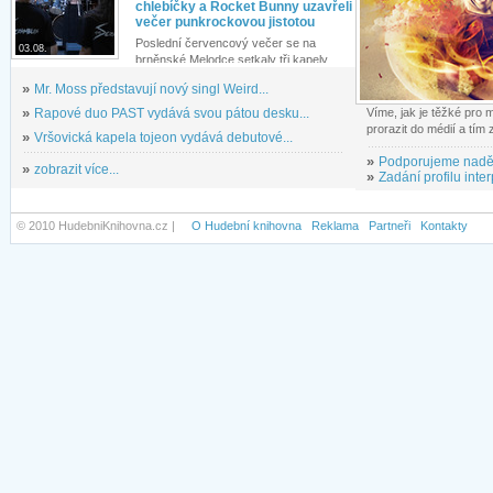
chlebíčky a Rocket Bunny uzavřeli
večer punkrockovou jistotou
Poslední červencový večer se na
03.08.
brněnské Melodce setkaly tři kapely...
»
Mr. Moss představují nový singl Weird...
»
Rapové duo PAST vydává svou pátou desku...
Víme, jak je těžké pro
prorazit do médií a tím
»
Vršovická kapela tojeon vydává debutové...
»
Podporujeme nadě
»
zobrazit více...
»
Zadání profilu inter
© 2010 HudebniKnihovna.cz |
O Hudební knihovna
Reklama
Partneři
Kontakty