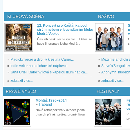
KLUBOVÁ SCÉNA
NAŽIVO
12. Koncert pro Kaštánka pod
S
širým nebem v legendárním klubu
p
Modrá Vopice
v
Čas letí neskutečně rychle.... I letos se
O
bude 8. srpna v klubu Modrá...
s
28.07.
05.08.
»
Magický večer a dvojitý křest na Cargo...
»
Mezi melancholií a
»
Indie večer na smíchovské náplavce
»
Steve'n'Seagulls v 
»
Jana Uriel Kratochvílová s kapelou Illuminati.ca...
»
Anonymní hudební 
»
zobrazit více...
»
zobrazit více...
PRÁVĚ VYŠLO
FESTIVALY
Montáž 1996–2014
Fe
»
Traband
rů
g
Nová retrospektiva v dvaceti jedna
V 
písních přináší průřez proměnlivou...
pr
02.08.
02.08.