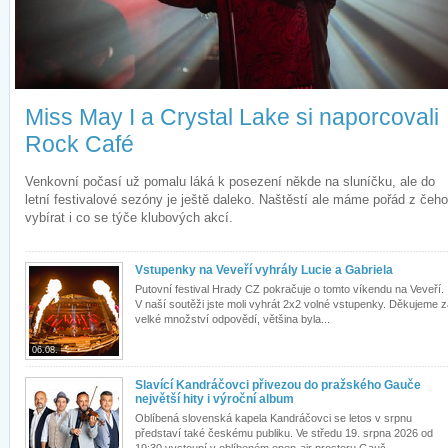
Miss May I a Crystal Lake si naporcovali
Rock Café
Venkovní počasí už pomalu láká k posezení někde na sluníčku, ale do
letní festivalové sezóny je ještě daleko. Naštěstí ale máme pořád z čeho
vybírat i co se týče klubových akcí.
Vstupenky na Veveří vyhrály Lucie a Gabriela
Putovní festival Hrady CZ pokračuje o tomto víkendu na Veveří.
V naší soutěži jste moli vyhrát 2x2 volné vstupenky. Děkujeme 
velké množství odpovědí, většina byla...
06.08.
Slavící Kandráčovci přivezou do pražského Gauče
největší hity i výroční album
Oblíbená slovenská kapela Kandráčovci se letos v srpnu
představí také českému publiku. Ve středu 19. srpna 2026 od