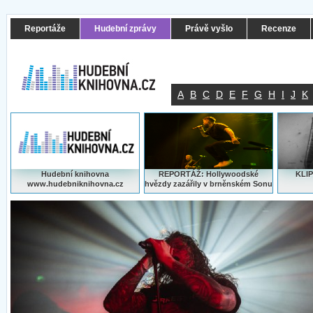
Reportáže
Hudební zprávy
Právě vyšlo
Recenze
A
B
C
D
E
F
G
H
I
J
K
Hudební knihovna
REPORTÁŽ: Hollywoodské
KLIP
www.hudebniknihovna.cz
hvězdy zazářily v brněnském Sonu