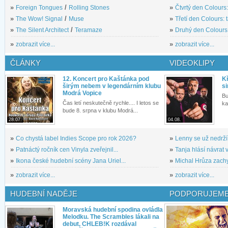
»
Foreign Tongues
/
Rolling Stones
»
Čtvrtý den Colours:
»
The Wow! Signal
/
Muse
»
Třetí den Colours: 
»
The Silent Architect
/
Teramaze
»
Druhý den Colours: 
»
zobrazit více...
»
zobrazit více...
ČLÁNKY
VIDEOKLIPY
12. Koncert pro Kaštánka pod
Kř
širým nebem v legendárním klubu
si
Modrá Vopice
Bu
Čas letí neskutečně rychle.... I letos se
ka
bude 8. srpna v klubu Modrá...
28.07.
04.08.
»
Co chystá label Indies Scope pro rok 2026?
»
Lenny se už nedrží
»
Patnáctý ročník cen Vinyla zveřejnil...
»
Tanja hlásí návrat v
»
Ikona české hudební scény Jana Uriel...
»
Michal Hrůza zachyc
»
zobrazit více...
»
zobrazit více...
HUDEBNÍ NADĚJE
PODPORUJEME
Moravská hudební spodina ovládla
Melodku. The Scrambles lákali na
debut, CHLEB!K rozdával