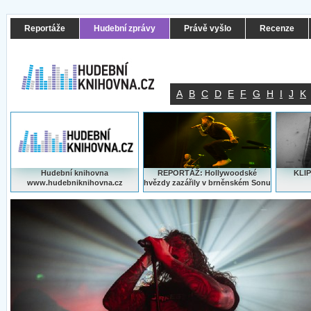
Reportáže
Hudební zprávy
Právě vyšlo
Recenze
A
B
C
D
E
F
G
H
I
J
K
Hudební knihovna
REPORTÁŽ: Hollywoodské
KLIP
www.hudebniknihovna.cz
hvězdy zazářily v brněnském Sonu