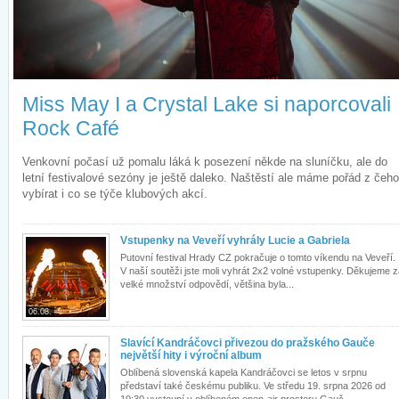
Miss May I a Crystal Lake si naporcovali
Rock Café
Venkovní počasí už pomalu láká k posezení někde na sluníčku, ale do
letní festivalové sezóny je ještě daleko. Naštěstí ale máme pořád z čeho
vybírat i co se týče klubových akcí.
Vstupenky na Veveří vyhrály Lucie a Gabriela
Putovní festival Hrady CZ pokračuje o tomto víkendu na Veveří.
V naší soutěži jste moli vyhrát 2x2 volné vstupenky. Děkujeme 
velké množství odpovědí, většina byla...
06.08.
Slavící Kandráčovci přivezou do pražského Gauče
největší hity i výroční album
Oblíbená slovenská kapela Kandráčovci se letos v srpnu
představí také českému publiku. Ve středu 19. srpna 2026 od