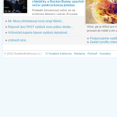
chlebíčky a Rocket Bunny uzavřeli
večer punkrockovou jistotou
Poslední červencový večer se na
03.08.
brněnské Melodce setkaly tři kapely...
»
Mr. Moss představují nový singl Weird...
»
Rapové duo PAST vydává svou pátou desku...
Víme, jak je těžké pro
prorazit do médií a tím
»
Vršovická kapela tojeon vydává debutové...
»
Podporujeme nadě
»
zobrazit více...
»
Zadání profilu inter
© 2010 HudebniKnihovna.cz |
O Hudební knihovna
Reklama
Partneři
Kontakty