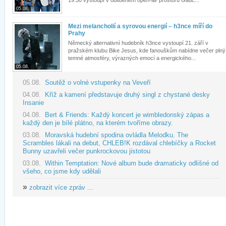
19:30 vystoupí v oblíbeném open-air prostoru Gauč...
05.08.
Mezi melancholií a syrovou energií – h3nce míří do
Prahy
Německý alternativní hudebník h3nce vystoupí 21. září v
pražském klubu Bike Jesus, kde fanouškům nabídne večer plný
temné atmosféry, výrazných emocí a energického...
05.08.
05.08.
Soutěž o volné vstupenky na Veveří
04.08.
Kříž a kamení představuje druhý singl z chystané desky
Insanie
04.08.
Bert & Friends: Každý koncert je wimbledonský zápas a
každý den je bílé plátno, na kterém tvoříme obrazy.
03.08.
Moravská hudební spodina ovládla Melodku. The
Scrambles lákali na debut, CHLEB!K rozdával chlebíčky a Rocket
Bunny uzavřeli večer punkrockovou jistotou
03.08.
Within Temptation: Nové album bude dramaticky odlišné od
všeho, co jsme kdy udělali
»
zobrazit více zpráv ...