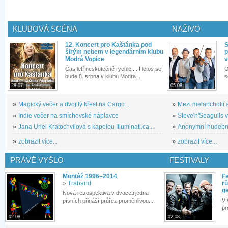
KLUBOVÁ SCÉNA
NAŽIVO
12. Koncert pro Kaštánka pod
S
širým nebem v legendárním klubu
p
Modrá Vopice
v
Čas letí neskutečně rychle.... I letos se
O
bude 8. srpna v klubu Modrá...
s
28.07.
05.08.
»
Magický večer a dvojitý křest na Cargo...
»
Mezi melancholií a
»
Indie večer na smíchovské náplavce
»
Steve'n'Seagulls v 
»
Jana Uriel Kratochvílová s kapelou Illuminati.ca...
»
Anonymní hudební 
»
zobrazit více...
»
zobrazit více...
PRÁVĚ VYŠLO
FESTIVALY
Montáž 1996–2014
Fe
»
Traband
rů
g
Nová retrospektiva v dvaceti jedna
V 
písních přináší průřez proměnlivou...
pr
02.08.
02.08.