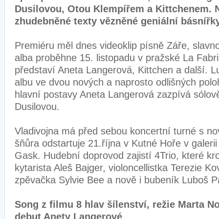
Dusilovou, Otou Klempířem a Kittchenem. N
zhudebněné texty vězněné geniální básnířk
Premiéru měl dnes videoklip písně Záře, slavno
alba proběhne 15. listopadu v pražské La Fabr
představí Aneta Langerová, Kittchen a další. L
albu ve dvou nových a naprosto odlišných polo
hlavní postavy Aneta Langerová zazpívá sólově
Dusilovou.
Vladivojna má před sebou koncertní turné s 
šňůra odstartuje 21.října v Kutné Hoře v galer
Gask. Hudební doprovod zajistí 4Trio, které kr
kytarista Aleš Bajger, violoncellistka Terezie 
zpěvačka Sylvie Bee a nově i bubeník Luboš Pa
Song z filmu 8 hlav šílenství, režie Marta 
debut Anety Langerové