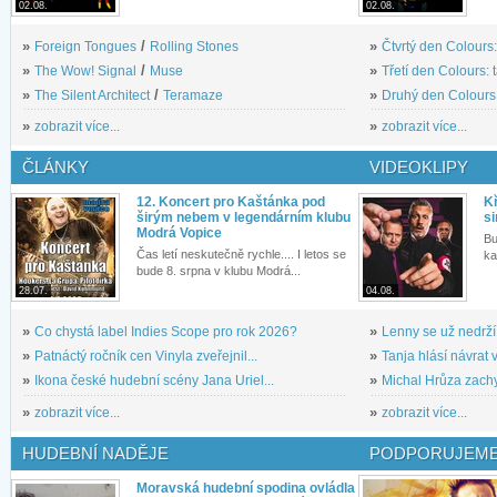
02.08.
02.08.
»
Foreign Tongues
/
Rolling Stones
»
Čtvrtý den Colours:
»
The Wow! Signal
/
Muse
»
Třetí den Colours: 
»
The Silent Architect
/
Teramaze
»
Druhý den Colours: 
»
zobrazit více...
»
zobrazit více...
ČLÁNKY
VIDEOKLIPY
12. Koncert pro Kaštánka pod
Kř
širým nebem v legendárním klubu
si
Modrá Vopice
Bu
Čas letí neskutečně rychle.... I letos se
ka
bude 8. srpna v klubu Modrá...
28.07.
04.08.
»
Co chystá label Indies Scope pro rok 2026?
»
Lenny se už nedrží
»
Patnáctý ročník cen Vinyla zveřejnil...
»
Tanja hlásí návrat v
»
Ikona české hudební scény Jana Uriel...
»
Michal Hrůza zachyc
»
zobrazit více...
»
zobrazit více...
HUDEBNÍ NADĚJE
PODPORUJEME
Moravská hudební spodina ovládla