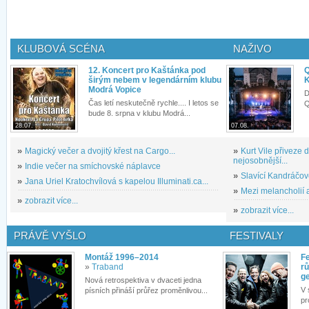
KLUBOVÁ SCÉNA
NAŽIVO
12. Koncert pro Kaštánka pod
Q
širým nebem v legendárním klubu
K
Modrá Vopice
D
Čas letí neskutečně rychle.... I letos se
Q
bude 8. srpna v klubu Modrá...
28.07.
07.08.
»
Magický večer a dvojitý křest na Cargo...
»
Kurt Vile přiveze
nejosobnější...
»
Indie večer na smíchovské náplavce
»
Slavící Kandráčov
»
Jana Uriel Kratochvílová s kapelou Illuminati.ca...
»
Mezi melancholií a
»
zobrazit více...
»
zobrazit více...
PRÁVĚ VYŠLO
FESTIVALY
Montáž 1996–2014
Fe
»
Traband
rů
g
Nová retrospektiva v dvaceti jedna
V 
písních přináší průřez proměnlivou...
pr