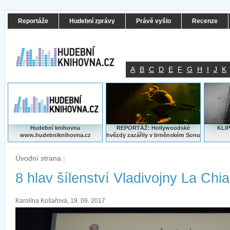
Reportáže
Hudební zprávy
Právě vyšlo
Recenze
A
B
C
D
E
F
G
H
I
J
K
Hudební knihovna
REPORTÁŽ: Hollywoodské
KLIP
www.hudebniknihovna.cz
hvězdy zazářily v brněnském Sonu
Úvodní strana
|
8 hlav šílenství Vladivojny La Chia
Karolína Košařová, 19. 09. 2017