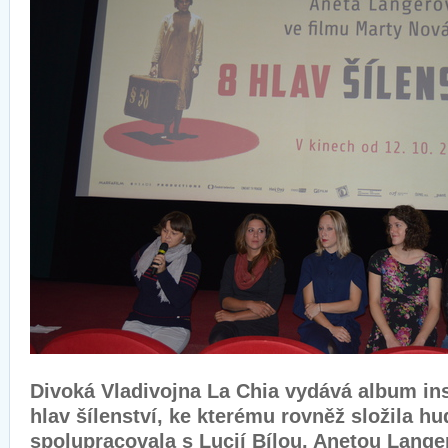
Divoká Vladivojna La Chia vydává album in
hlav šílenství, ke kterému rovněž složila h
spolupracovala s Lucií Bílou, Anetou Lang