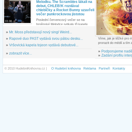
Melodku. The Scrambles lákali na
debut, CHLEB!K rozdával
chlebíčky a Rocket Bunny uzavřeli
večer punkrockovou jistotou
Poslední červencový večer se na
03.08.
brněnské Melodce setkaly tři kapely...
»
Mr. Moss představují nový singl Weird...
»
Rapové duo PAST vydává svou pátou desku...
Víme, jak je těžké pro
prorazit do médií a tím
»
Vršovická kapela tojeon vydává debutové...
»
Podporujeme nadě
»
zobrazit více...
»
Zadání profilu inter
© 2010 HudebniKnihovna.cz |
O Hudební knihovna
Reklama
Partneři
Kontakty