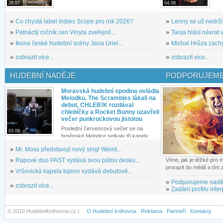
28.07.
04.08.
»
Co chystá label Indies Scope pro rok 2026?
»
Lenny se už nedrží
»
Patnáctý ročník cen Vinyla zveřejnil...
»
Tanja hlásí návrat v
»
Ikona české hudební scény Jana Uriel...
»
Michal Hrůza zachyc
»
zobrazit více...
»
zobrazit více...
HUDEBNÍ NADĚJE
PODPORUJEME
Moravská hudební spodina ovládla
Melodku. The Scrambles lákali na
debut, CHLEB!K rozdával
chlebíčky a Rocket Bunny uzavřeli
večer punkrockovou jistotou
Poslední červencový večer se na
03.08.
brněnské Melodce setkaly tři kapely...
»
Mr. Moss představují nový singl Weird...
»
Rapové duo PAST vydává svou pátou desku...
Víme, jak je těžké pro
prorazit do médií a tím
»
Vršovická kapela tojeon vydává debutové...
»
Podporujeme nadě
»
zobrazit více...
»
Zadání profilu inter
© 2010 HudebniKnihovna.cz |
O Hudební knihovna
Reklama
Partneři
Kontakty