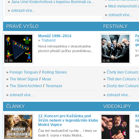
»
Jana Uriel Kratochvílová s kapelou Illuminati.ca...
»
Mezi melancholií a
»
zobrazit více...
»
zobrazit více...
PRÁVĚ VYŠLO
FESTIVALY
Montáž 1996–2014
Fe
»
Traband
rů
g
Nová retrospektiva v dvaceti jedna
V 
písních přináší průřez proměnlivou...
pr
02.08.
02.08.
»
Foreign Tongues
/
Rolling Stones
»
Čtvrtý den Colours:
»
The Wow! Signal
/
Muse
»
Třetí den Colours: 
»
The Silent Architect
/
Teramaze
»
Druhý den Colours: 
»
zobrazit více...
»
zobrazit více...
ČLÁNKY
VIDEOKLIPY
12. Koncert pro Kaštánka pod
Kř
širým nebem v legendárním klubu
si
Modrá Vopice
Bu
Čas letí neskutečně rychle.... I letos se
ka
bude 8. srpna v klubu Modrá...