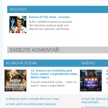
RECENZE
Enema Of The State - recenze
Svěží, melodická deska se spoustou
hitů. Americký punkový popík sice
obecně moc nemusím, ale Enema...
ZADEJTE KOMENTÁŘ
KLUBOVÁ SCÉNA
NAŽIVO
12. Koncert pro Kaštánka pod
Q
širým nebem v legendárním klubu
K
Modrá Vopice
D
Čas letí neskutečně rychle.... I letos se
Q
bude 8. srpna v klubu Modrá...
28.07.
07.08.
»
Magický večer a dvojitý křest na Cargo...
»
Kurt Vile přiveze
nejosobnější...
»
Indie večer na smíchovské náplavce
»
Slavící Kandráčov