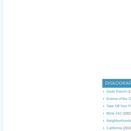
DISKOGRAF
Dude Ranch
(1
Enema of the S
Take Off Your P
Blink-182
(200
Neighborhood
California
(201