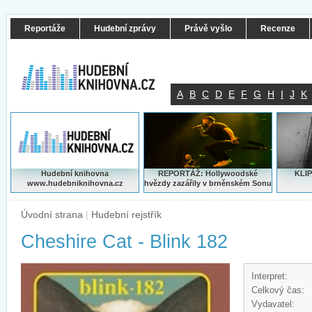
Reportáže
Hudební zprávy
Právě vyšlo
Recenze
A
B
C
D
E
F
G
H
I
J
K
Hudební knihovna
REPORTÁŽ: Hollywoodské
KLIP
www.hudebniknihovna.cz
hvězdy zazářily v brněnském Sonu
Úvodní strana
|
Hudební rejstřík
Cheshire Cat - Blink 182
Interpret:
Celkový čas:
Vydavatel: