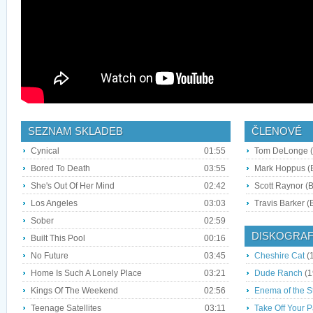
SEZNAM SKLADEB
ČLENOVÉ
Cynical
01:55
Tom DeLonge (K
Bored To Death
03:55
Mark Hoppus (B
She's Out Of Her Mind
02:42
Scott Raynor (B
Los Angeles
03:03
Travis Barker (B
Sober
02:59
DISKOGRAF
Built This Pool
00:16
No Future
03:45
Cheshire Cat
(
Home Is Such A Lonely Place
03:21
Dude Ranch
(1
Kings Of The Weekend
02:56
Enema of the S
Teenage Satellites
03:11
Take Off Your P