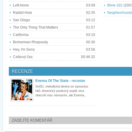
Left Alone
03:09
Blink-182
(200
Rabbit Hole
02:35
Neighborhood
San Diego
03:12
The Only Thing That Matters
01:57
California
03:10
Brohemian Rhapsody
00:30
Hey, I'm Sorry
03:56
Celkový čas:
00:46:32
RECENZE
Enema Of The State - recenze
Svěží, melodická deska se spoustou
hitů. Americký punkový popík sice
obecně moc nemusím, ale Enema...
ZADEJTE KOMENTÁŘ