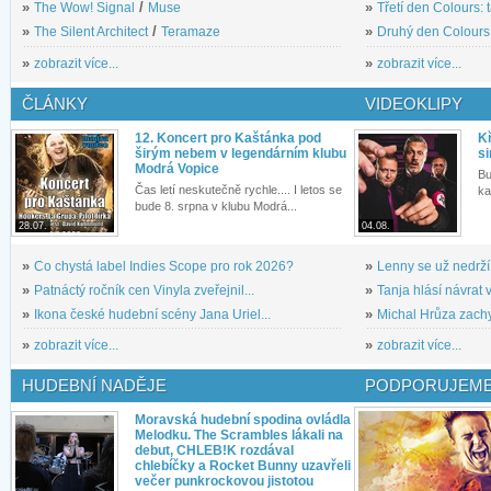
»
The Wow! Signal
/
Muse
»
Třetí den Colours: 
»
The Silent Architect
/
Teramaze
»
Druhý den Colours: 
»
zobrazit více...
»
zobrazit více...
ČLÁNKY
VIDEOKLIPY
12. Koncert pro Kaštánka pod
Kř
širým nebem v legendárním klubu
si
Modrá Vopice
Bu
Čas letí neskutečně rychle.... I letos se
ka
bude 8. srpna v klubu Modrá...
28.07.
04.08.
»
Co chystá label Indies Scope pro rok 2026?
»
Lenny se už nedrží
»
Patnáctý ročník cen Vinyla zveřejnil...
»
Tanja hlásí návrat v
»
Ikona české hudební scény Jana Uriel...
»
Michal Hrůza zachyc
»
zobrazit více...
»
zobrazit více...
HUDEBNÍ NADĚJE
PODPORUJEME
Moravská hudební spodina ovládla
Melodku. The Scrambles lákali na
debut, CHLEB!K rozdával
chlebíčky a Rocket Bunny uzavřeli
večer punkrockovou jistotou