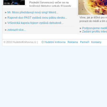
Poslední červencový večer se na
03.08.
brněnské Melodce setkaly tři kapely...
»
Mr. Moss představují nový singl Weird...
»
Rapové duo PAST vydává svou pátou desku...
Víme, jak je těžké pro
prorazit do médií a tím
»
Vršovická kapela tojeon vydává debutové...
»
Podporujeme nadě
»
zobrazit více...
»
Zadání profilu inter
© 2010 HudebniKnihovna.cz |
O Hudební knihovna
Reklama
Partneři
Kontakty