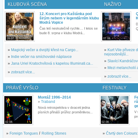
KLUBOVÁ SCÉNA
NAŽIVO
12. Koncert pro Kaštánka pod
Q
širým nebem v legendárním klubu
K
Modrá Vopice
D
Čas letí neskutečně rychle.... I letos se
Q
bude 8. srpna v klubu Modrá...
28.07.
07.08.
»
Magický večer a dvojitý křest na Cargo...
»
Kurt Vile přiveze
nejosobnější...
»
Indie večer na smíchovské náplavce
»
Slavící Kandráčov
»
Jana Uriel Kratochvílová s kapelou Illuminati.ca...
»
Mezi melancholií a
»
zobrazit více...
»
zobrazit více...
PRÁVĚ VYŠLO
FESTIVALY
Montáž 1996–2014
Fe
»
Traband
rů
g
Nová retrospektiva v dvaceti jedna
V 
písních přináší průřez proměnlivou...
pr
02.08.
02.08.
»
Foreign Tongues
/
Rolling Stones
»
Čtvrtý den Colours: