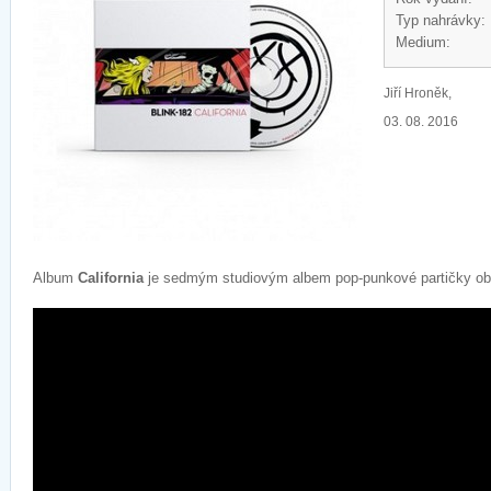
Typ nahrávky:
Medium:
Jiří Hroněk,
03. 08. 2016
Album
California
je sedmým studiovým albem pop-punkové partičky obs