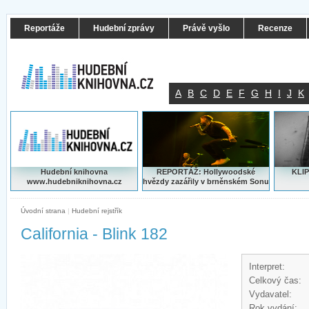
Reportáže
Hudební zprávy
Právě vyšlo
Recenze
A
B
C
D
E
F
G
H
I
J
K
Hudební knihovna
REPORTÁŽ: Hollywoodské
KLIP
www.hudebniknihovna.cz
hvězdy zazářily v brněnském Sonu
Úvodní strana
|
Hudební rejstřík
California - Blink 182
Interpret:
Celkový čas:
Vydavatel:
Rok vydání: