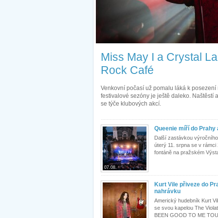
Miss May I a Crystal La
Rock Café
Venkovní počasí už pomalu láká k posezení n
festivalové sezóny je ještě daleko. Naštěstí
se týče klubových akcí.
Queenie míří do Prahy 
Další zastávkou výročního
úterý 11. srpna se v rámci 
fontáně na pražském Výstav
07.08.
Kurt Vile přiveze do P
nahrávku
Americký hudebník Kurt Vi
se svou kapelou The Violat
BEEN GOOD TO ME TOUR v