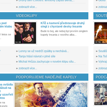
»
Druhý den Colours: tenisový zápas Berta,...
»
Good T
»
zobrazit více...
»
zobrazi
VIDEOKLIPY
SOUT
a pod
Kříž a kamení představuje druhý
ním klubu
singl z chystané desky Insanie
Bude to boj, ale neboj byl prvním singlem
I letos se
kapely Insania z nového alba...
..
04.08.
06.08.
?
»
Lenny se už nedrží zpátky a nechává...
»
Soutěž
»
Tanja hlásí návrat v plné síle
»
Na Toč
»
Michal Hrůza zachycuje v novém klipu sílu...
»
Vyhraj
»
zobrazit více...
»
zobrazi
PODPORUJEME NADĚJNÉ KAPELY
PODCA
a ovládla
ákali na
l
y uzavřeli
otou
e na
19.07.
kapely...