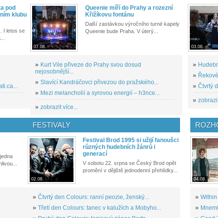
ka pod
Queenie míří do Prahy a rozezní
ním klubu
Křižíkovu fontánu
Další zastávkou výročního turné kapely
. I letos se
Queenie bude Praha. V úterý...
...
07.08.
03.08.
»
Kurt Vile přiveze do Prahy svou dosud
»
Hudební
nejosobnější...
»
Řekové 
»
Slavící Kandráčovci přivezou do pražského...
i.ca...
»
Čtvrtý 
»
Mezi melancholií a syrovou energií – h3nce...
»
zobrazit
»
zobrazit více...
FESTIVALY
ROZH
Festival Brod 1995 si užijí fanoušci
různých hudebních žánrů i
generací
 jedna
V sobotu 22. srpna se Český Brod opět
livou...
promění v dějiště jednodenní přehlídky...
02.08.
04.08.
»
Čtvrtý den Colours: ranní peozie, ženský...
»
Within
»
Třetí den Colours: tanec v kalužích a Mobyho...
»
Mnemic