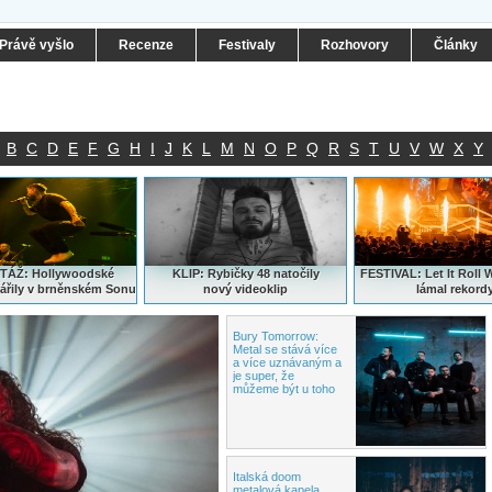
Právě vyšlo
Recenze
Festivaly
Rozhovory
Články
B
C
D
E
F
G
H
I
J
K
L
M
N
O
P
Q
R
S
T
U
V
W
X
Y
ÁŽ: Hollywoodské
KLIP: Rybičky 48 natočily
FESTIVAL:
Let It Roll 
ářily v brněnském Sonu
nový
videoklip
lámal rekord
Bury Tomorrow:
Metal
se stává více
a více uznávaným a
je super, že
můžeme být u toho
Italská doom
metalová kapela