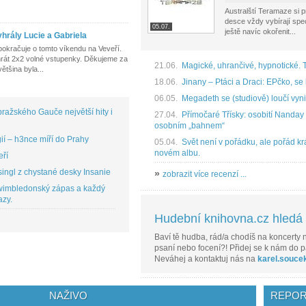
Australští Teramaze si 
desce vždy vybírají speci
05.07.
ještě navíc okořenit...
hrály Lucie a Gabriela
pokračuje o tomto víkendu na Veveří.
yhrát 2x2 volné vstupenky. Děkujeme za
21.06.
Magické, uhrančivé, hypnotické. 
ětšina byla...
18.06.
Jinany – Ptáci a Draci: EPčko, se 
06.05.
Megadeth se (studiově) loučí vyni
ražského Gauče největší hity i
27.04.
Přímočaré Třísky: osobití Nanday ú
osobním „bahnem“
í – h3nce míří do Prahy
05.04.
Svět není v pořádku, ale pořád krá
novém albu.
eří
ingl z chystané desky Insanie
»
zobrazit více recenzí ...
 wimbledonský zápas a každý
azy.
Hudební knihovna.cz hledá r
Baví tě hudba, rád/a chodíš na koncerty n
psaní nebo focení?! Přidej se k nám do p
Neváhej a kontaktuj nás na
karel.souce
NAŽIVO
REPOR