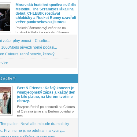
Moravská hudební spodina ovládla
Melodku. The Scrambles lákali na
debut, CHLEB!K rozdával
chlebíčky a Rocket Bunny uzavřeli
večer punkrockovou jistotou
Poslední červencový večer se na
brněnské Melodce setkaly tři kapely...
 večer plný emocí – Charlie...
1000Mods přivezli horké počasí...
den Colours: ranní peozie, ženský...
 více...
OVORY
Bert & Friends: Každý koncert je
wimbledonský zápas a každý den
je bílé plátno, na kterém tvoříme
obrazy.
Bezprostředně po koncertě na Colours
of Ostrava jsme si s Bertem povídali o
tom,...
 Temptation: Nové album bude dramaticky...
: První turné jsme odehráli na kytary,...