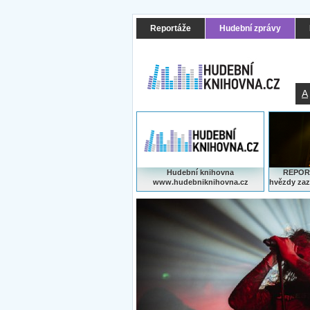
Reportáže
Hudební zprávy
A
Hudební knihovna
REPORT
www.hudebniknihovna.cz
hvězdy zaz