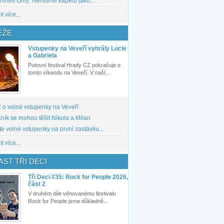
imes Only: Neřídíme kapelu jako...
t více...
ĚŽE
Vstupenky na Veveří vyhrály Lucie
a Gabriela
Putovní festival Hrady CZ pokračuje o
tomto víkendu na Veveří. V naší...
 o volné vstupenky na Veveří
ník se mohou těšit Nikola a Milan
te volné vstupenky na první zastávku...
t více...
ST TŘI DECI
Tři Deci #35: Rock for People 2026,
část 2
V druhém díle věnovanému festivalu
Rock for People jsme důkladně...