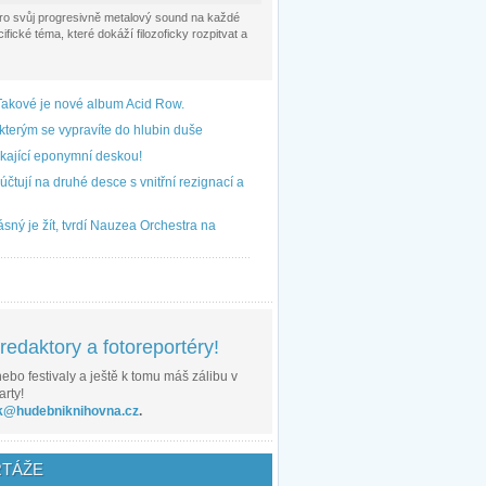
pro svůj progresivně metalový sound na každé
fické téma, které dokáží filozoficky rozpitvat a
Takové je nové album Acid Row.
kterým se vypravíte do hlubin duše
kající eponymní deskou!
čtují na druhé desce s vnitřní rezignací a
sný je žít, tvrdí Nauzea Orchestra na
edaktory a fotoreportéry!
ebo festivaly a ještě k tomu máš zálibu v
arty!
k@hudebniknihovna.cz
.
TÁŽE