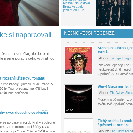
Messa: Na festival
Brutal Assault
jezdím od 16 let
NEJNOVĚJŠÍ RECENZE
ke si naporcovali
Stones nestárnou, n
formě
ěkde na sluníčku, ale do letní
 ale máme pořád z čeho vybírat i co
Album:
Foreign Tongue
Rockové legendy The Roll
neskutečných 64 letech 
27.07.
v pořadí 25. studiové al
a rozezní Křižíkovu fontánu
 turné kapely Queenie bude Praha. V
Wow! Muse míří ke 
20 let Tour představí na Křižíkově
Album:
The Wow! Signa
išti, kde nabídnou...
Muse, trio původem z br
světa své v pořadí des
08.07.
rahy svou dosud nejosobnější
Tichý architekt aneb
le se po čase vrací do Prahy společně
špičkoví Teramaze
ors. V rámci koncertní šňůry KV’S
Album:
The Silent Archi
ystoupí 2. září 2026 v ARŠE+, kde