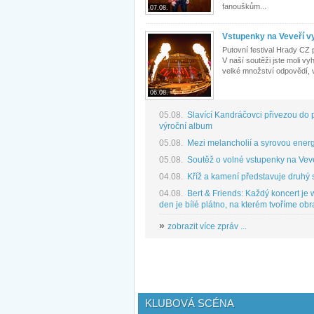
fanouškům...
07.08.
Vstupenky na Veveří vy
Putovní festival Hrady CZ 
V naší soutěži jste moli v
velké množství odpovědí, v
06.08.
05.08.
Slavící Kandráčovci přivezou do p
výroční album
05.08.
Mezi melancholií a syrovou energi
05.08.
Soutěž o volné vstupenky na Vev
04.08.
Kříž a kamení představuje druhý s
04.08.
Bert & Friends: Každý koncert je
den je bílé plátno, na kterém tvoříme obr
»
zobrazit více zpráv ...
KLUBOVÁ SCÉNA