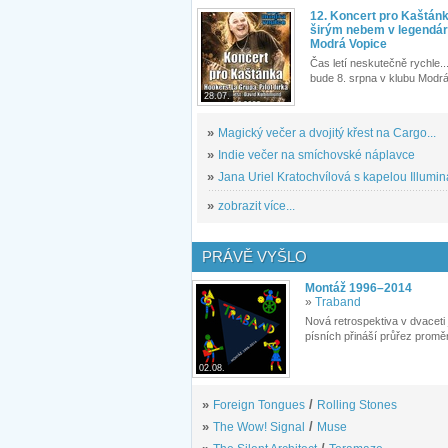
12. Koncert pro Kaštán
širým nebem v legendár
Modrá Vopice
Čas letí neskutečně rychle...
bude 8. srpna v klubu Modrá
28.07.
»
Magický večer a dvojitý křest na Cargo...
»
Indie večer na smíchovské náplavce
»
Jana Uriel Kratochvílová s kapelou Illuminat
»
zobrazit více...
PRÁVĚ VYŠLO
Montáž 1996–2014
»
Traband
Nová retrospektiva v dvaceti
písních přináší průřez proměn
02.08.
»
Foreign Tongues
/
Rolling Stones
»
The Wow! Signal
/
Muse