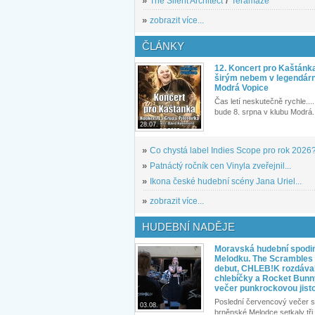
»
The Silent Architect
/
Teramaze
»
zobrazit více...
ČLÁNKY
12. Koncert pro Kaštánk
širým nebem v legendár
Modrá Vopice
Čas letí neskutečně rychle.... 
bude 8. srpna v klubu Modrá.
28.07.
»
Co chystá label Indies Scope pro rok 2026
»
Patnáctý ročník cen Vinyla zveřejnil...
»
Ikona české hudební scény Jana Uriel...
»
zobrazit více...
HUDEBNÍ NADĚJE
Moravská hudební spodin
Melodku. The Scrambles l
debut, CHLEB!K rozdáva
chlebíčky a Rocket Bunn
večer punkrockovou jist
Poslední červencový večer s
03.08.
brněnské Melodce setkaly tři 