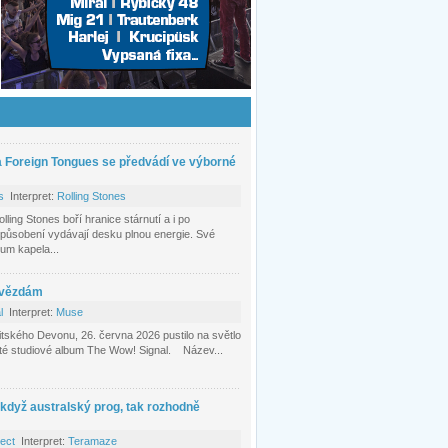
a Foreign Tongues se předvádí ve výborné
s
Interpret:
Rolling Stones
ing Stones boří hranice stárnutí a i po
působení vydávají desku plnou energie. Své
bum kapela...
hvězdám
l
Interpret:
Muse
itského Devonu, 26. června 2026 pustilo na světlo
áté studiové album The Wow! Signal. Název...
 když australský prog, tak rozhodně
tect
Interpret:
Teramaze