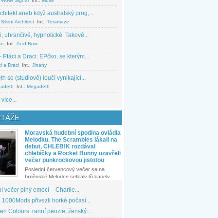
 Wow! Signal
Int.:
Muse
chitekt aneb když australský prog,...
Silent Architect
Int.:
Teramaze
, uhrančivé, hypnotické. Takové...
ic
Int.:
Acid Row
 Ptáci a Draci: EPčko, se kterým...
i a Draci
Int.:
Jinany
 se (studiově) loučí vynikající...
adeth
Int.:
Megadeth
 více...
TÁŽE
Moravská hudební spodina ovládla
Melodku. The Scrambles lákali na
debut, CHLEB!K rozdával
chlebíčky a Rocket Bunny uzavřeli
večer punkrockovou jistotou
Poslední červencový večer se na
brněnské Melodce setkaly tři kapely...
 večer plný emocí – Charlie...
1000Mods přivezli horké počasí...
den Colours: ranní peozie, ženský...