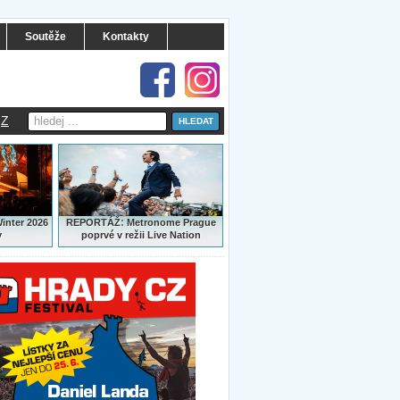
Soutěže
Kontakty
Z
:
Winter 2026
REPORTÁŽ
Metronome Prague
y
poprvé v režii Live Nation