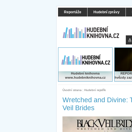
Reportáže
Hudební zprávy
A
Hudební knihovna
REPORT
www.hudebniknihovna.cz
hvězdy zaz
Úvodní strana
|
Hudební rejstřík
Wretched and Divine: T
Veil Brides