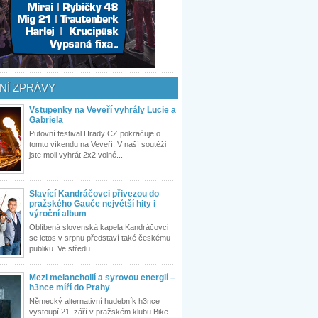
NÍ ZPRÁVY
Vstupenky na Veveří vyhrály Lucie a
Gabriela
Putovní festival Hrady CZ pokračuje o
tomto víkendu na Veveří. V naší soutěži
jste moli vyhrát 2x2 volné...
Slavící Kandráčovci přivezou do
pražského Gauče největší hity i
výroční album
Oblíbená slovenská kapela Kandráčovci
se letos v srpnu představí také českému
publiku. Ve středu...
Mezi melancholií a syrovou energií –
h3nce míří do Prahy
Německý alternativní hudebník h3nce
vystoupí 21. září v pražském klubu Bike