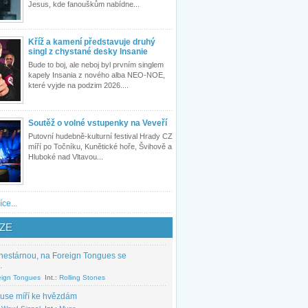
Jesus, kde fanouškům nabídne...
Kříž a kamení představuje druhý
singl z chystané desky Insanie
Bude to boj, ale neboj byl prvním singlem
kapely Insania z nového alba NEO-NOE,
které vyjde na podzim 2026....
Soutěž o volné vstupenky na Veveří
Putovní hudebně-kulturní festival Hrady CZ
míří po Točníku, Kunětické hoře, Švihově a
Hluboké nad Vltavou...
íce...
ZE
nestárnou, na Foreign Tongues se
.
eign Tongues
Int.:
Rolling Stones
use míří ke hvězdám