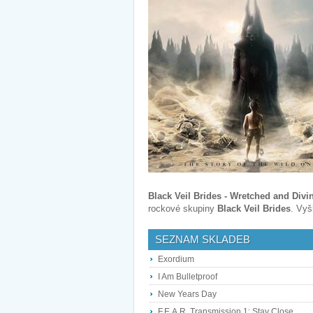
Black Veil Brides - Wretched and Divi
rockové skupiny
Black Veil Brides
. Vyš
SEZNAM SKLADEB
Exordium
I Am Bulletproof
New Years Day
F.E.A.R. Transmission 1: Stay Close