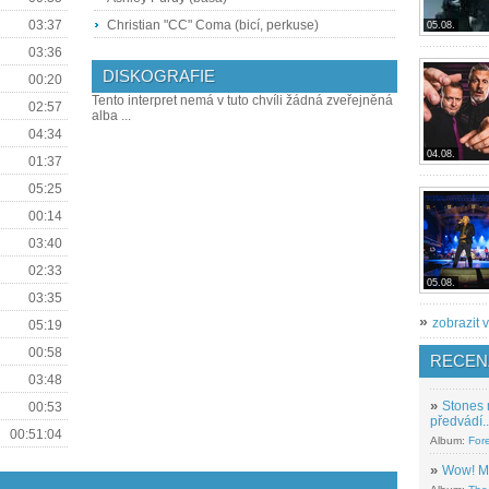
03:37
Christian "CC" Coma (bicí, perkuse)
05.08.
03:36
DISKOGRAFIE
00:20
Tento interpret nemá v tuto chvíli žádná zveřejněná
02:57
alba ...
04:34
04.08.
01:37
05:25
00:14
03:40
02:33
05.08.
03:35
»
zobrazit v
05:19
00:58
RECEN
03:48
»
Stones 
00:53
předvádí..
00:51:04
Album:
For
»
Wow! M