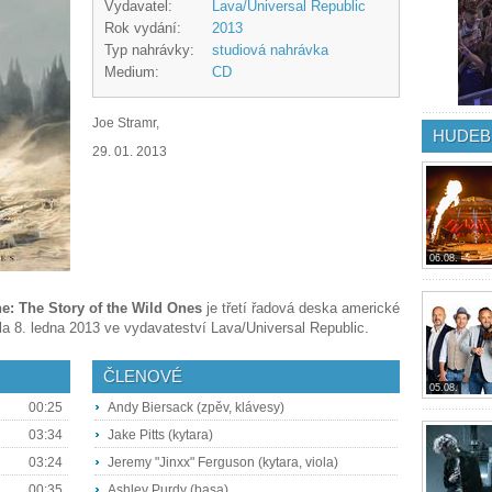
Vydavatel:
Lava/Universal Republic
Rok vydání:
2013
Typ nahrávky:
studiová nahrávka
Medium:
CD
Joe Stramr,
HUDEB
29. 01. 2013
06.08.
ne: The Story of the Wild Ones
je třetí řadová deska americké
la 8. ledna 2013 ve vydavateství Lava/Universal Republic.
ČLENOVÉ
05.08.
00:25
Andy Biersack (zpěv, klávesy)
03:34
Jake Pitts (kytara)
03:24
Jeremy "Jinxx" Ferguson (kytara, viola)
00:35
Ashley Purdy (basa)