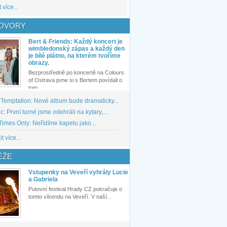
 více...
OVORY
Bert & Friends: Každý koncert je
wimbledonský zápas a každý den
je bílé plátno, na kterém tvoříme
obrazy.
Bezprostředně po koncertě na Colours
of Ostrava jsme si s Bertem povídali o
tom,...
 Temptation: Nové album bude dramaticky...
: První turné jsme odehráli na kytary,...
imes Only: Neřídíme kapelu jako...
t více...
ĚŽE
Vstupenky na Veveří vyhrály Lucie
a Gabriela
Putovní festival Hrady CZ pokračuje o
tomto víkendu na Veveří. V naší...