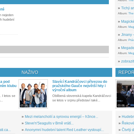
Album:
The
»
Tichý ar
eté
Album:
The 
m nejeden
ch hudební
»
Magické
Album:
Mag
»
Jinany –
Album:
Ptác
»
Megadeth
Album:
Meg
»
zobrazit
NAŽIVO
REPOR
ka pod
Slavící Kandráčovci přivezou do
ním klubu
pražského Gauče největší hity i
výroční album
. I letos se
Oblíbená slovenská kapela Kandráčovci
...
se letos v srpnu představí také...
05.08.
03.08.
»
Mezi melancholií a syrovou energií – h3nce...
»
Hudební
»
Steve'n'Seagulls v Brně vrátí...
»
Řekové 
i.ca...
»
Anonymní hudební talent Red Leather vystoupí...
»
Čtvrtý 