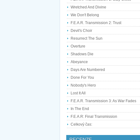
Wretched And Divine
We Don't Belong
F.E.A.R. Transmission 2: Trust
Devil's Choir
Resurrect The Sun
Overture
Shadows Die
Abeyance
Days Are Numbered
Done For You
Nobody's Hero
Lost It All
F.E.A.R. Transmission 3: As War Fades
In The End
F.E.A.R: Final Transmission
Celkový čas:
RECENZE