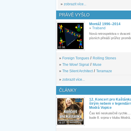
»
zobrazit více...
PRÁVĚ VYŠLO
Montáž 1996–2014
»
Traband
Nová retrospektiva v dvaceti
písních přináší průřez proměn
02.08.
»
Foreign Tongues
/
Rolling Stones
»
The Wow! Signal
/
Muse
»
The Silent Architect
/
Teramaze
»
zobrazit více...
ČLÁNKY
12. Koncert pro Kaštánk
širým nebem v legendár
Modrá Vopice
Čas letí neskutečně rychle.... 
bude 8. srpna v klubu Modrá.
28.07.