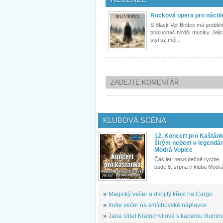
Rocková opera pro náctil
S Black Veil Brides má problé
posluchač tvrdší muziky. Jeji
styl už měl...
ZADEJTE KOMENTÁŘ
KLUBOVÁ SCÉNA
12. Koncert pro Kaštán
širým nebem v legendár
Modrá Vopice
Čas letí neskutečně rychle...
bude 8. srpna v klubu Modrá
28.07.
»
Magický večer a dvojitý křest na Cargo...
»
Indie večer na smíchovské náplavce
»
Jana Uriel Kratochvílová s kapelou Illuminat