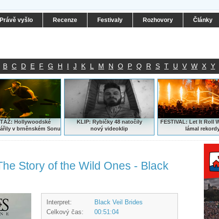
Právě vyšlo
Recenze
Festivaly
Rozhovory
Články
B
C
D
E
F
G
H
I
J
K
L
M
N
O
P
Q
R
S
T
U
V
W
X
Y
ÁŽ: Hollywoodské
KLIP: Rybičky 48 natočily
FESTIVAL:
Let It Roll 
ářily v brněnském Sonu
nový
videoklip
lámal rekord
he Story of the Wild Ones - Black
Interpret:
Black Veil Brides
Celkový čas:
00:51:04