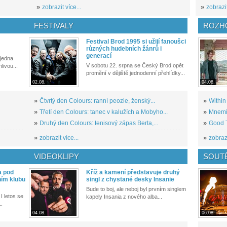
»
zobrazit více...
»
zobrazit
FESTIVALY
ROZH
Festival Brod 1995 si užijí fanoušci
různých hudebních žánrů i
generací
 jedna
V sobotu 22. srpna se Český Brod opět
livou...
promění v dějiště jednodenní přehlídky...
02.08.
04.08.
»
Čtvrtý den Colours: ranní peozie, ženský...
»
Within
»
Třetí den Colours: tanec v kalužích a Mobyho...
»
Mnemic
»
Druhý den Colours: tenisový zápas Berta,...
»
Good T
»
zobrazit více...
»
zobrazi
VIDEOKLIPY
SOUT
a pod
Kříž a kamení představuje druhý
ním klubu
singl z chystané desky Insanie
Bude to boj, ale neboj byl prvním singlem
I letos se
kapely Insania z nového alba...
..
04.08.
06.08.