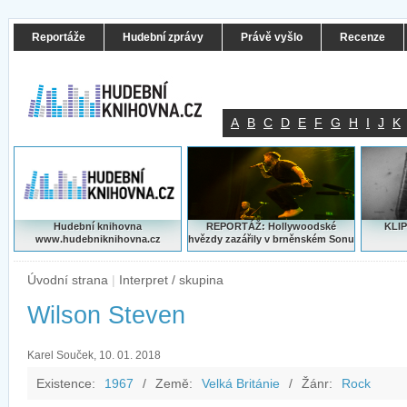
Reportáže
Hudební zprávy
Právě vyšlo
Recenze
A
B
C
D
E
F
G
H
I
J
K
Hudební knihovna
REPORTÁŽ: Hollywoodské
KLIP
www.hudebniknihovna.cz
hvězdy zazářily v brněnském Sonu
Úvodní strana
|
Interpret / skupina
Wilson Steven
Karel Souček, 10. 01. 2018
Existence:
1967
/
Země:
Velká Británie
/
Žánr:
Rock