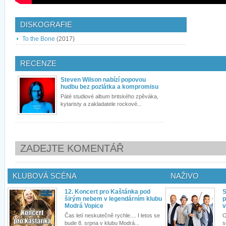
DISKOGRAFIE
To the Bone
(2017)
RECENZE
Steven Wilson nabízí popovou
hudbu bez pozlátka a kompromisu
Páté studiové album britského zpěváka,
kytaristy a zakladatele rockové...
ZADEJTE KOMENTÁŘ
KLUBOVÁ SCÉNA
NAŽIVO
12. Koncert pro Kaštánka pod
S
širým nebem v legendárním klubu
p
Modrá Vopice
v
Čas letí neskutečně rychle.... I letos se
O
bude 8. srpna v klubu Modrá...
s