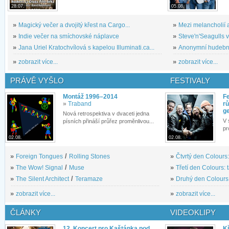
28.07.
05.08.
»
Magický večer a dvojitý křest na Cargo...
»
Mezi melancholií a
»
Indie večer na smíchovské náplavce
»
Steve'n'Seagulls v 
»
Jana Uriel Kratochvílová s kapelou Illuminati.ca...
»
Anonymní hudební 
»
zobrazit více...
»
zobrazit více...
PRÁVĚ VYŠLO
FESTIVALY
Montáž 1996–2014
Fe
»
Traband
rů
g
Nová retrospektiva v dvaceti jedna
V 
písních přináší průřez proměnlivou...
pr
02.08.
02.08.
»
Foreign Tongues
/
Rolling Stones
»
Čtvrtý den Colours:
»
The Wow! Signal
/
Muse
»
Třetí den Colours: 
»
The Silent Architect
/
Teramaze
»
Druhý den Colours: 
»
zobrazit více...
»
zobrazit více...
ČLÁNKY
VIDEOKLIPY
12. Koncert pro Kaštánka pod
Kř