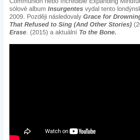
Communion nebo Incredible Expanding Mindfu
sólové album
Insurgentes
vydal tento londýns
2009. Později následovaly
Grace for Drownin
That Refused to Sing (And Other Stories)
(
Erase
. (2015) a aktuální
To the Bone.