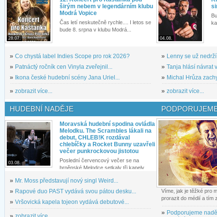
širým nebem v legendárním klubu
si
Modrá Vopice
Bu
Čas letí neskutečně rychle.... I letos se
ka
bude 8. srpna v klubu Modrá...
28.07.
04.08.
»
Co chystá label Indies Scope pro rok 2026?
»
Lenny se už nedrží
»
Patnáctý ročník cen Vinyla zveřejnil...
»
Tanja hlásí návrat v
»
Ikona české hudební scény Jana Uriel...
»
Michal Hrůza zachyc
»
zobrazit více...
»
zobrazit více...
HUDEBNÍ NADĚJE
PODPORUJEME
Moravská hudební spodina ovládla
Melodku. The Scrambles lákali na
debut, CHLEB!K rozdával
chlebíčky a Rocket Bunny uzavřeli
večer punkrockovou jistotou
Poslední červencový večer se na
03.08.
brněnské Melodce setkaly tři kapely...
»
Mr. Moss představují nový singl Weird...
»
Rapové duo PAST vydává svou pátou desku...
Víme, jak je těžké pro
prorazit do médií a tím
»
Vršovická kapela tojeon vydává debutové...
»
Podporujeme nadě
»
zobrazit více...