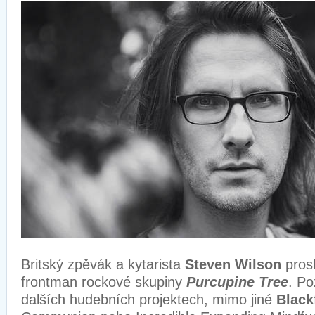
Britský zpěvák a kytarista
Steven Wilson
prosl
frontman rockové skupiny
Purcupine Tree
. Po
dalších hudebních projektech, mimo jiné
Black