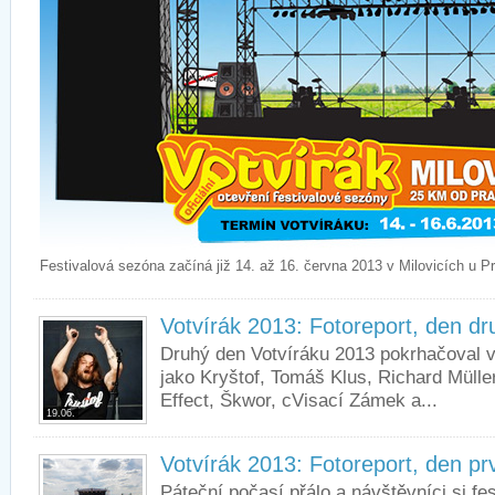
Festivalová sezóna začíná již 14. až 16. června 2013 v Milovicích u P
Votvírák 2013: Fotoreport, den dr
Druhý den Votvíráku 2013 pokrhačoval v
jako Kryštof, Tomáš Klus, Richard Mülle
Effect, Škwor, cVisací Zámek a...
19.06.
Votvírák 2013: Fotoreport, den pr
Páteční počasí přálo a návštěvníci si fes