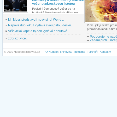
večer punkrockovou jistotou
Poslední červencový večer se na
03.08.
brněnské Melodce setkaly tři kapely...
»
Mr. Moss představují nový singl Weird...
»
Rapové duo PAST vydává svou pátou desku...
Víme, jak je těžké pro
prorazit do médií a tím
»
Vršovická kapela tojeon vydává debutové...
»
Podporujeme nadě
»
zobrazit více...
»
Zadání profilu inter
© 2010 HudebniKnihovna.cz |
O Hudební knihovna
Reklama
Partneři
Kontakty