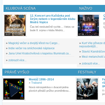
KLUBOVÁ SCÉNA
NAŽIVO
12. Koncert pro Kaštánka pod
Q
širým nebem v legendárním klubu
K
Modrá Vopice
D
Čas letí neskutečně rychle.... I letos se
Q
bude 8. srpna v klubu Modrá...
28.07.
07.08.
»
Magický večer a dvojitý křest na Cargo...
»
Kurt Vile přiveze
nejosobnější...
»
Indie večer na smíchovské náplavce
»
Slavící Kandráčov
»
Jana Uriel Kratochvílová s kapelou Illuminati.ca...
»
Mezi melancholií a
»
zobrazit více...
»
zobrazit více...
PRÁVĚ VYŠLO
FESTIVALY
Montáž 1996–2014
Fe
»
Traband
rů
g
Nová retrospektiva v dvaceti jedna
V 
písních přináší průřez proměnlivou...
pr
02.08.
02.08.