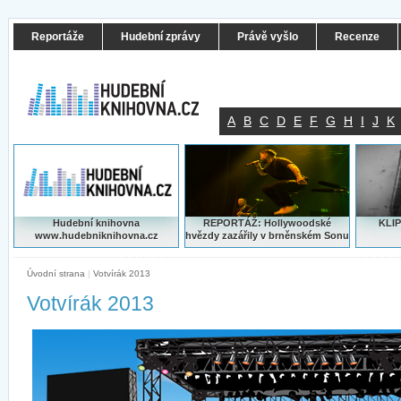
Reportáže
Hudební zprávy
Právě vyšlo
Recenze
A
B
C
D
E
F
G
H
I
J
K
Hudební knihovna
REPORTÁŽ: Hollywoodské
KLIP
www.hudebniknihovna.cz
hvězdy zazářily v brněnském Sonu
Úvodní strana
|
Votvírák 2013
Votvírák 2013