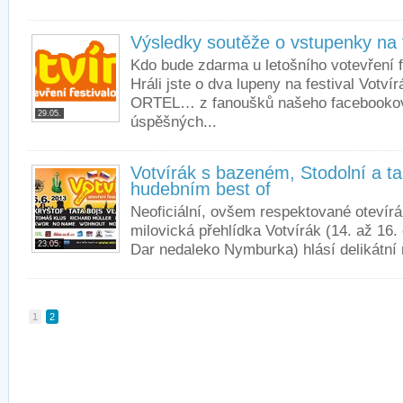
Výsledky soutěže o vstupenky na f
Kdo bude zdarma u letošního votevření 
Hráli jste o dva lupeny na festival Votv
ORTEL… z fanoušků našeho facebookové
29.05.
úspěšných...
Votvírák s bazeném, Stodolní a 
hudebním best of
Neoficiální, ovšem respektované otevírá
milovická přehlídka Votvírák (14. až 16. 
23.05.
Dar nedaleko Nymburka) hlásí delikátní n
1
2