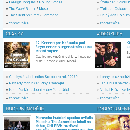
»
Foreign Tongues
/
Rolling Stones
»
Čtvrtý den Colours:
»
The Wow! Signal
/
Muse
»
Třetí den Colours: 
»
The Silent Architect
/
Teramaze
»
Druhý den Colours: 
»
zobrazit více...
»
zobrazit více...
ČLÁNKY
VIDEOKLIPY
12. Koncert pro Kaštánka pod
Kř
širým nebem v legendárním klubu
si
Modrá Vopice
Bu
Čas letí neskutečně rychle.... I letos se
ka
bude 8. srpna v klubu Modrá...
28.07.
04.08.
»
Co chystá label Indies Scope pro rok 2026?
»
Lenny se už nedrží
»
Patnáctý ročník cen Vinyla zveřejnil...
»
Tanja hlásí návrat v
»
Ikona české hudební scény Jana Uriel...
»
Michal Hrůza zachyc
»
zobrazit více...
»
zobrazit více...
HUDEBNÍ NADĚJE
PODPORUJEME
Moravská hudební spodina ovládla
Melodku. The Scrambles lákali na
debut, CHLEB!K rozdával
chlebíčky a Rocket Bunny uzavřeli