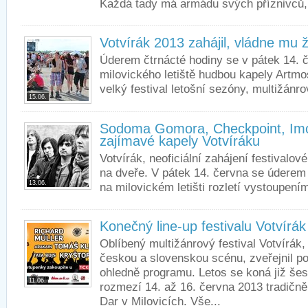
Každá tady má armádu svých příznivců,.
Votvírák 2013 zahájil, vládne mu 
Úderem čtrnácté hodiny se v pátek 14. 
milovického letiště hudbou kapely Artmo
velký festival letošní sezóny, multižánro
15.06.
Sodoma Gomora, Checkpoint, Imo
zajímavé kapely Votvíráku
Votvírák, neoficiální zahájení festivalov
na dveře. V pátek 14. června se úderem
13.06.
na milovickém letišti rozletí vystoupením
Konečný line-up festivalu Votvírák
Oblíbený multižánrový festival Votvírák,
českou a slovenskou scénu, zveřejnil p
ohledně programu. Letos se koná již šest
11.06.
rozmezí 14. až 16. června 2013 tradičně 
Dar v Milovicích. Vše...