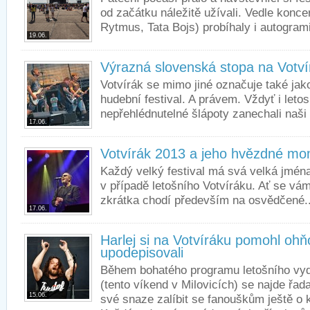
od začátku náležitě užívali. Vedle koncer
Rytmus, Tata Bojs) probíhaly i autogram
19.06.
Výrazná slovenská stopa na Votví
Votvírák se mimo jiné označuje také ja
hudební festival. A právem. Vždyť i leto
nepřehlédnutelné šlápoty zanechali naši
17.06.
Votvírák 2013 a jeho hvězdné m
Každý velký festival má svá velká jména
v případě letošního Votvíráku. Ať se vám 
zkrátka chodí především na osvědčené..
17.06.
Harlej si na Votvíráku pomohl oh
upodepisovali
Během bohatého programu letošního vydá
(tento víkend v Milovicích) se najde řada
15.06.
své snaze zalíbit se fanouškům ještě o k