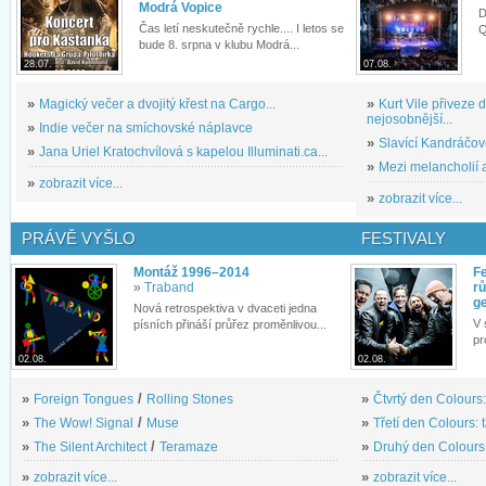
Modrá Vopice
D
Čas letí neskutečně rychle.... I letos se
Q
bude 8. srpna v klubu Modrá...
28.07.
07.08.
»
Magický večer a dvojitý křest na Cargo...
»
Kurt Vile přiveze
nejosobnější...
»
Indie večer na smíchovské náplavce
»
Slavící Kandráčov
»
Jana Uriel Kratochvílová s kapelou Illuminati.ca...
»
Mezi melancholií a
»
zobrazit více...
»
zobrazit více...
PRÁVĚ VYŠLO
FESTIVALY
Montáž 1996–2014
Fe
»
Traband
rů
g
Nová retrospektiva v dvaceti jedna
V 
písních přináší průřez proměnlivou...
pr
02.08.
02.08.
»
Foreign Tongues
/
Rolling Stones
»
Čtvrtý den Colours:
»
The Wow! Signal
/
Muse
»
Třetí den Colours: 
»
The Silent Architect
/
Teramaze
»
Druhý den Colours: 
»
zobrazit více...
»
zobrazit více...