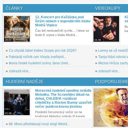
ČLÁNKY
VIDEOKLIPY
12. Koncert pro Kaštánka pod
Kř
širým nebem v legendárním klubu
si
Modrá Vopice
Bu
Čas letí neskutečně rychle.... I letos se
ka
bude 8. srpna v klubu Modrá...
28.07.
04.08.
»
Co chystá label Indies Scope pro rok 2026?
»
Lenny se už nedrží
»
Patnáctý ročník cen Vinyla zveřejnil...
»
Tanja hlásí návrat v
»
Ikona české hudební scény Jana Uriel...
»
Michal Hrůza zachyc
»
zobrazit více...
»
zobrazit více...
HUDEBNÍ NADĚJE
PODPORUJEME
Moravská hudební spodina ovládla
Melodku. The Scrambles lákali na
debut, CHLEB!K rozdával
chlebíčky a Rocket Bunny uzavřeli
večer punkrockovou jistotou
Poslední červencový večer se na
03.08.
brněnské Melodce setkaly tři kapely...
»
Mr. Moss představují nový singl Weird...