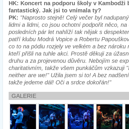
HK: Koncert na podporu školy v Kambodži 
fantastický. Jak jsi to vnímala ty?
PK:
"Naprosto stejně! Celý večer byl nadupan
lidmi a lidmi, co jsou ochotní podpořit něco, na
posledních pár let nahlíží tak nějak s despekt
patří klubu Modrá Vopice a Robertu Papouško
co to na pódiu rozjely ve velkém a bez nároku
kteří přišli na tuhle akci. Prostě děkuji za úž
druhu a za projevenou důvěru. Nebojím se expe
charitativním, takže všem punkáčům vzkazuji 
neither are we!" Užila jsem si to! A bez nadšení
takže jedeme dál! Oči a srdce dokořán!"
GALERIE