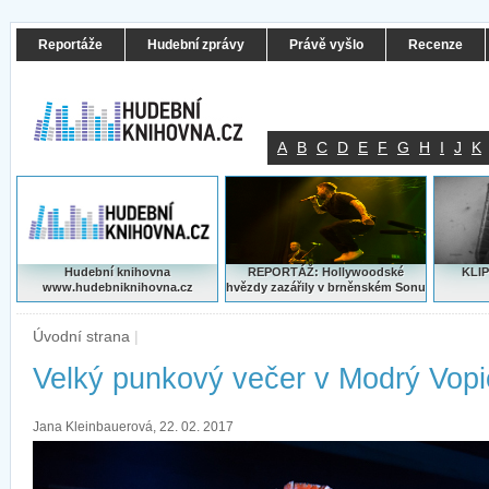
Reportáže
Hudební zprávy
Právě vyšlo
Recenze
A
B
C
D
E
F
G
H
I
J
K
Hudební knihovna
REPORTÁŽ: Hollywoodské
KLIP
www.hudebniknihovna.cz
hvězdy zazářily v brněnském Sonu
Úvodní strana
|
Velký punkový večer v Modrý Vopic
Jana Kleinbauerová, 22. 02. 2017