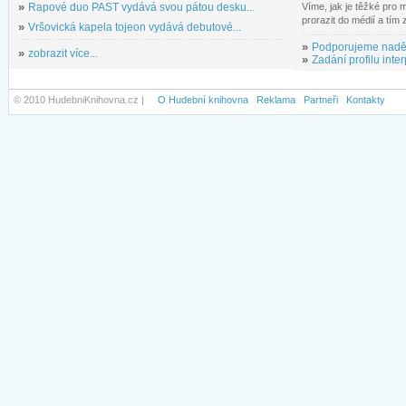
»
Rapové duo PAST vydává svou pátou desku...
Víme, jak je těžké pro
prorazit do médií a tím
»
Vršovická kapela tojeon vydává debutové...
»
Podporujeme nadě
»
zobrazit více...
»
Zadání profilu inter
© 2010 HudebniKnihovna.cz |
O Hudební knihovna
Reklama
Partneři
Kontakty