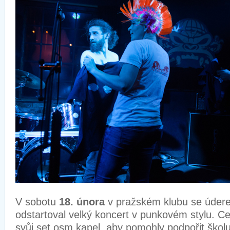
V sobotu
18. února
v pražském klubu se údere
odstartoval velký koncert v punkovém stylu. Ce
svůj set osm kapel, aby pomohly podpořit škol