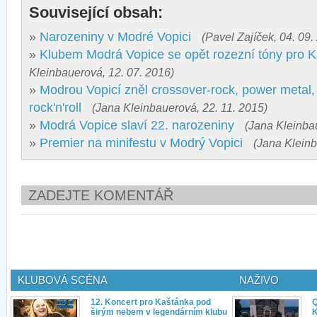
Související obsah:
»
Narozeniny v Modré Vopici
(Pavel Zajíček, 04. 09.
»
Klubem Modrá Vopice se opět rozezní tóny pro 
Kleinbauerová, 12. 07. 2016)
»
Modrou Vopicí zněl crossover-rock, power metal, 
rock'n'roll
(Jana Kleinbauerová, 22. 11. 2015)
»
Modrá Vopice slaví 22. narozeniny
(Jana Kleinba
»
Premier na minifestu v Modrý Vopici
(Jana Kleinb
ZADEJTE KOMENTÁŘ
KLUBOVÁ SCÉNA
NAŽIVO
12. Koncert pro Kaštánka pod
Q
širým nebem v legendárním klubu
K