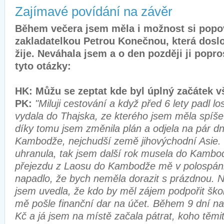
Zajímavé povídání na závěr
Během večera jsem měla i možnost si popo
zakladatelkou Petrou Konečnou, která dos
žije.
Neváhala jsem a o den později ji popro
tyto otázky:
HK: Můžu se zeptat kde byl úplný začátek 
PK:
"Miluji cestování a když před 6 lety padl lo
vydala do Thajska, ze kterého jsem měla spíše
díky tomu jsem změnila plán a odjela na pár d
Kambodže, nejchudší země jihovýchodní Asie
uhranula, tak jsem další rok musela do Kambo
přejezdu z Laosu do Kambodže mě v polospán
napadlo, že bych neměla dorazit s prázdnou. Na
jsem uvedla, že kdo by měl zájem podpořit ško
mě pošle finanční dar na účet. Během 9 dní na 
Kč a já jsem na místě začala pátrat, koho těmit