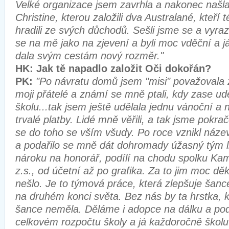
Velké organizace jsem zavrhla a nakonec našl
Christine, kterou založili dva Australané, kteří
hradili ze svých důchodů. Sešli jsme se a vyrazi
se na mě jako na zjevení a byli moc vděční a 
dala svým cestám nový rozměr."
HK: Jak tě napadlo založit Oči dokořán?
PK:
"Po návratu domů jsem "misi" považovala
moji přátelé a známí se mně ptali, kdy zase u
školu...tak jsem ještě udělala jednu vánoční a 
trvalé platby. Lidé mně věřili, a tak jsme pokrač
se do toho se vším všudy. Po roce vznikl náze
a podařilo se mně dát dohromady úžasný tým lid
nároku na honorář, podílí na chodu spolku Ka
z.s., od účetní až po grafika. Za to jim moc děk
nešlo. Je to týmová práce, která zlepšuje šance
na druhém konci světa. Bez nás by ta hrstka,
šance neměla. Děláme i adopce na dálku a pod
celkovém rozpočtu školy a já každoročně školu