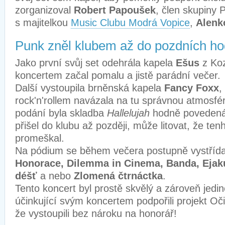
zorganizoval
Robert Papoušek
, člen skupiny 
s majitelkou
Music Clubu Modrá Vopice
,
Alenk
Punk zněl klubem až do pozdních ho
Jako první svůj set odehrála kapela
Ešus
z Koz
koncertem začal pomalu a jistě parádní večer.
Další vystoupila brněnská kapela
Fancy Foxx
,
rock'n'rollem navázala na tu správnou atmosfér
podání byla skladba
Hallelujah
hodně povedená
přišel do klubu až později, může litovat, že te
promeškal.
Na pódium se během večera postupně vystřídal
Honorace, Dilemma in Cinema, Banda, Ejakul
déšť
a nebo
Zlomená čtrnáctka
.
Tento koncert byl prostě skvělý a zároveň jedin
účinkující svým koncertem podpořili projekt Oči
že vystoupili bez nároku na honorář!