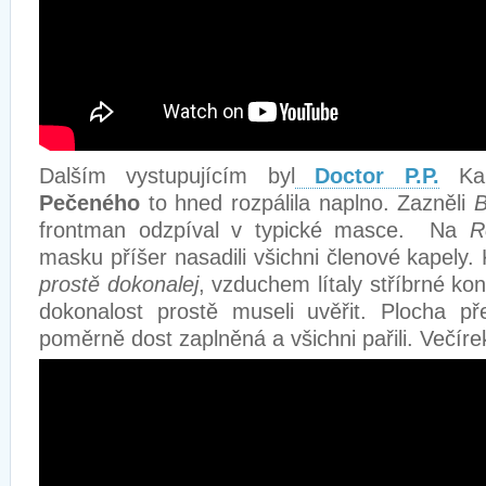
Dalším vystupujícím byl
Doctor P.P.
Kap
Pečeného
to hned rozpálila naplno. Zazněli
B
frontman odzpíval v typické masce. Na
R
masku příšer nasadili všichni členové kapely.
prostě dokonalej
, vzduchem lítaly stříbrné kon
dokonalost prostě museli uvěřit. Plocha p
poměrně dost zaplněná a všichni pařili. Večírek