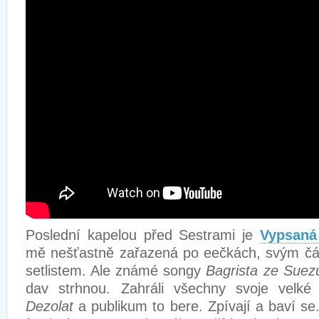
Poslední kapelou před Sestrami je
Vypsaná 
mě nešťastně zařazená po eečkách, svým č
setlistem. Ale známé songy
Bagrista ze Suez
dav strhnou. Zahráli všechny svoje velké 
Dezolat
a publikum to bere. Zpívají a baví se