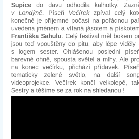
Supice
do davu odhodila kalhotky. Zaz
v Londýně
. Píseň
Večírek
zpíval celý kot
konečně je příjemné počasí na pořádnou pař
uvedena jménem a vítaná jásotem a pískotem
Františka Sahulu
. Celý festival měl bokem p
jsou teď vpouštěny do pitu, aby lépe viděly 
s logem sester. Ohlášenou poslední pís
barevné ohně, spousta světel a mlhy. Ale pro
na konec večírku, přichází přídavek. Pís
tematicky zelené světlo, na další son
videoprojekce. Večírek končí velkolepě, ta
Sestry a těšíme se za rok na shledanou !