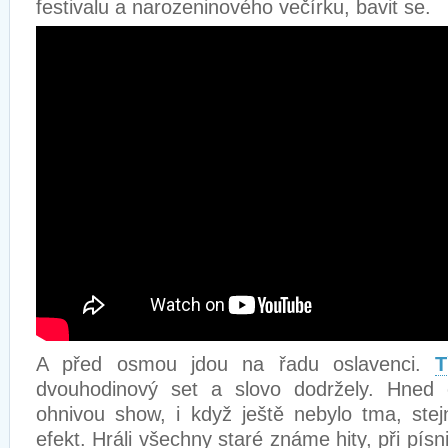
festivalu a narozeninového večírku, bavit se.
A před osmou jdou na řadu oslavenci.
T
dvouhodinový set a slovo dodržely. Hned o
ohnivou show, i když ještě nebylo tma, ste
efekt. Hráli všechny staré známe hity, při písn