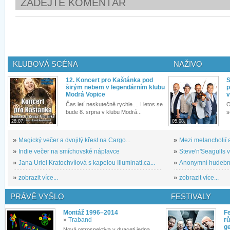
ZADEJTE KOMENTÁŘ
KLUBOVÁ SCÉNA
NAŽIVO
12. Koncert pro Kaštánka pod
S
širým nebem v legendárním klubu
p
Modrá Vopice
v
Čas letí neskutečně rychle.... I letos se
O
bude 8. srpna v klubu Modrá...
s
28.07.
05.08.
»
Magický večer a dvojitý křest na Cargo...
»
Mezi melancholií a
»
Indie večer na smíchovské náplavce
»
Steve'n'Seagulls v 
»
Jana Uriel Kratochvílová s kapelou Illuminati.ca...
»
Anonymní hudební 
»
zobrazit více...
»
zobrazit více...
PRÁVĚ VYŠLO
FESTIVALY
Montáž 1996–2014
Fe
»
Traband
rů
g
Nová retrospektiva v dvaceti jedna