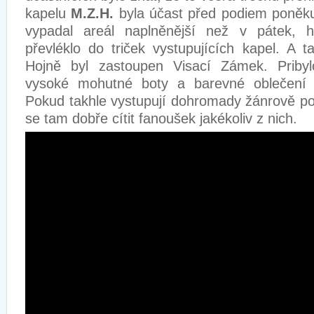
kapelu
M.Z.H.
byla účast před podiem poněkud
vypadal areál naplněnější než v pátek, 
převléklo do triček vystupujících kapel. A t
Hojně byl zastoupen Visací Zámek. Pribyl
vysoké mohutné boty a barevné oblečení 
Pokud takhle vystupují dohromady žánrově p
se tam dobře cítit fanoušek jakékoliv z nich.