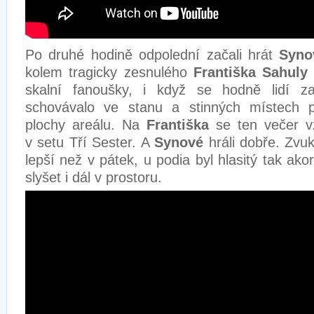
Po druhé hodině odpolední začali hrát
Syno
kolem tragicky zesnulého
Františka Sahuly
skalní fanoušky, i když se hodně lidí z
schovávalo ve stanu a stinných místech p
plochy areálu. Na
Františka
se ten večer vz
v setu Tří Sester. A
Synové
hráli dobře. Zvuk
lepší než v pátek, u podia byl hlasitý tak ako
slyšet i dál v prostoru.