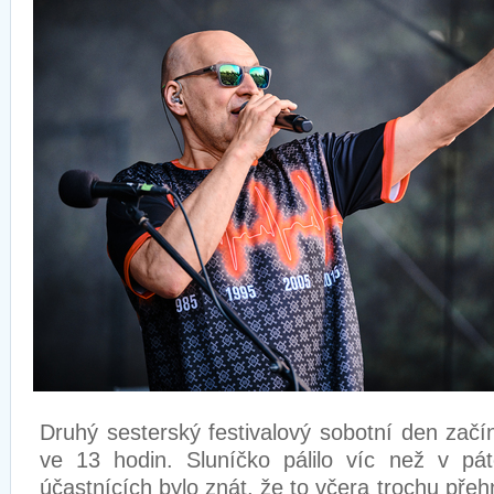
Druhý sesterský festivalový sobotní den zač
ve 13 hodin. Sluníčko pálilo víc než v pá
účastnících bylo znát, že to včera trochu přeh