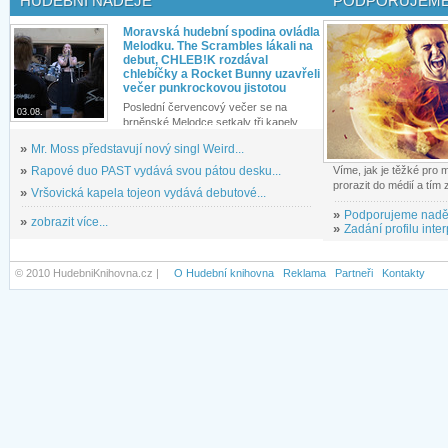
HUDEBNÍ NADĚJE
PODPORUJEME
Moravská hudební spodina ovládla
Melodku. The Scrambles lákali na
debut, CHLEB!K rozdával
chlebíčky a Rocket Bunny uzavřeli
večer punkrockovou jistotou
Poslední červencový večer se na
03.08.
brněnské Melodce setkaly tři kapely...
»
Mr. Moss představují nový singl Weird...
»
Rapové duo PAST vydává svou pátou desku...
Víme, jak je těžké pro
prorazit do médií a tím
»
Vršovická kapela tojeon vydává debutové...
»
Podporujeme nadě
»
zobrazit více...
»
Zadání profilu inter
© 2010 HudebniKnihovna.cz |
O Hudební knihovna
Reklama
Partneři
Kontakty