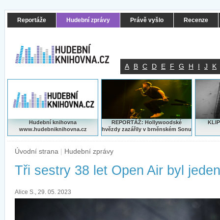
Reportáže
Hudební zprávy
Právě vyšlo
Recenze
A
B
C
D
E
F
G
H
I
J
K
Hudební knihovna
REPORTÁŽ: Hollywoodské
KLIP
www.hudebniknihovna.cz
hvězdy zazářily v brněnském Sonu
Úvodní strana
|
Hudební zprávy
Tři sestry 38 let Open Air byl jede
Alice S., 29. 05. 2023