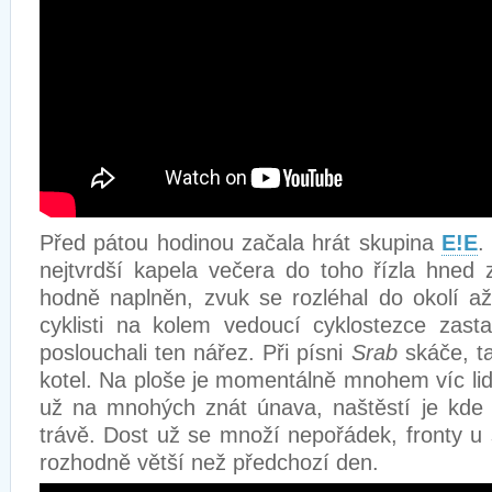
Před pátou hodinou začala hrát skupina
E!E
.
nejtvrdší kapela večera do toho řízla hned z
hodně naplněn, zvuk se rozléhal do okolí až
cyklisti na kolem vedoucí cyklostezce zast
poslouchali ten nářez. Při písni
Srab
skáče, ta
kotel. Na ploše je momentálně mnohem víc lid
už na mnohých znát únava, naštěstí je kde 
trávě. Dost už se množí nepořádek, fronty u 
rozhodně větší než předchozí den.