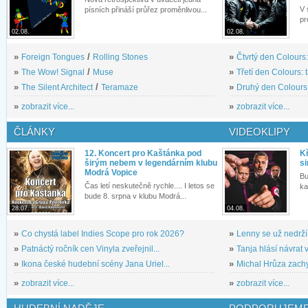
V 
písních přináší průřez proměnlivou...
pr
02.08.
02.08.
»
Foreign Tongues
/
Rolling Stones
»
Čtvrtý den Colours:
»
The Wow! Signal
/
Muse
»
Třetí den Colours: 
»
The Silent Architect
/
Teramaze
»
Druhý den Colours: 
»
zobrazit více...
»
zobrazit více...
ČLÁNKY
VIDEOKLIPY
12. Koncert pro Kaštánka pod
Kř
širým nebem v legendárním klubu
si
Modrá Vopice
Bu
Čas letí neskutečně rychle.... I letos se
ka
bude 8. srpna v klubu Modrá...
28.07.
04.08.
»
Co chystá label Indies Scope pro rok 2026?
»
Lenny se už nedrží
»
Patnáctý ročník cen Vinyla zveřejnil...
»
Tanja hlásí návrat v
»
Ikona české hudební scény Jana Uriel...
»
Michal Hrůza zachyc
»
zobrazit více...
»
zobrazit více...