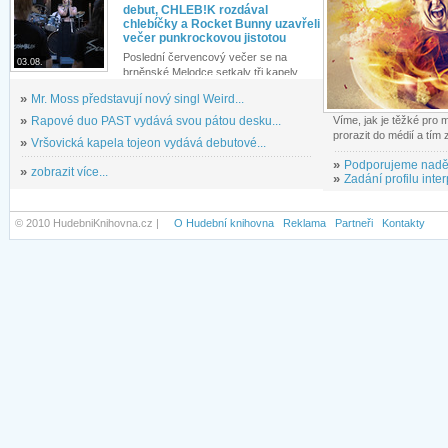
debut, CHLEB!K rozdával
chlebíčky a Rocket Bunny uzavřeli
večer punkrockovou jistotou
Poslední červencový večer se na
03.08.
brněnské Melodce setkaly tři kapely...
»
Mr. Moss představují nový singl Weird...
»
Rapové duo PAST vydává svou pátou desku...
Víme, jak je těžké pro
prorazit do médií a tím
»
Vršovická kapela tojeon vydává debutové...
»
Podporujeme nadě
»
zobrazit více...
»
Zadání profilu inter
© 2010 HudebniKnihovna.cz |
O Hudební knihovna
Reklama
Partneři
Kontakty