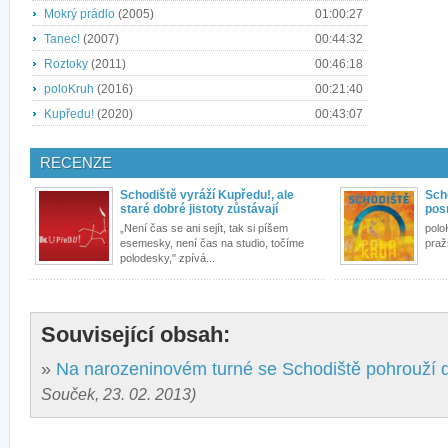
Mokrý prádlo
(2005)
01:00:27
Tanec!
(2007)
00:44:32
Roztoky
(2011)
00:46:18
poloKruh
(2016)
00:21:40
Kupředu!
(2020)
00:43:07
RECENZE
Schodiště vyráží Kupředu!, ale
Scho
staré dobré jistoty zůstávají
pos
„Není čas se ani sejít, tak si píšem
polo
esemesky, není čas na studio, točíme
praž
polodesky," zpívá...
Související obsah:
»
Na narozeninovém turné se Schodiště pohrouží d
Souček, 23. 02. 2013)