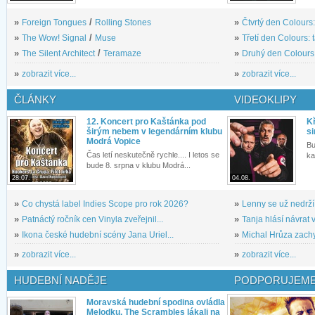
»
Foreign Tongues
/
Rolling Stones
»
Čtvrtý den Colours:
»
The Wow! Signal
/
Muse
»
Třetí den Colours: 
»
The Silent Architect
/
Teramaze
»
Druhý den Colours: 
»
zobrazit více...
»
zobrazit více...
ČLÁNKY
VIDEOKLIPY
12. Koncert pro Kaštánka pod
Kř
širým nebem v legendárním klubu
si
Modrá Vopice
Bu
Čas letí neskutečně rychle.... I letos se
ka
bude 8. srpna v klubu Modrá...
28.07.
04.08.
»
Co chystá label Indies Scope pro rok 2026?
»
Lenny se už nedrží
»
Patnáctý ročník cen Vinyla zveřejnil...
»
Tanja hlásí návrat v
»
Ikona české hudební scény Jana Uriel...
»
Michal Hrůza zachyc
»
zobrazit více...
»
zobrazit více...
HUDEBNÍ NADĚJE
PODPORUJEME
Moravská hudební spodina ovládla
Melodku. The Scrambles lákali na