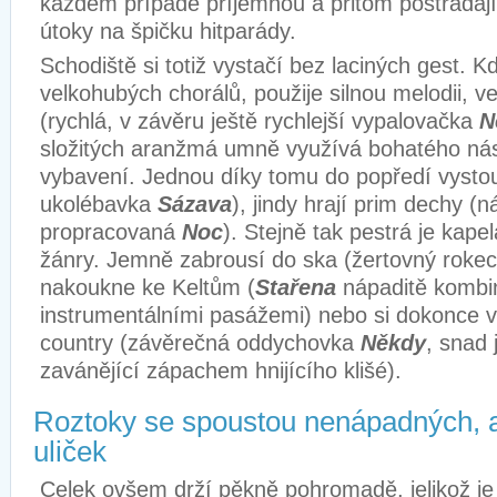
každém případě příjemnou a přitom postrádajíc
útoky na špičku hitparády.
Schodiště si totiž vystačí bez laciných gest. Kd
velkohubých chorálů, použije silnou melodii, v
(rychlá, v závěru ještě rychlejší vypalovačka
N
složitých aranžmá umně využívá bohatého ná
vybavení. Jednou díky tomu do popředí vystou
ukolébavka
Sázava
), jindy hrají prim dechy (n
propracovaná
Noc
). Stejně tak pestrá je kape
žánry. Jemně zabrousí do ska (žertovný roke
nakoukne ke Keltům (
Stařena
nápaditě kombin
instrumentálními pasážemi) nebo si dokonce v
country (závěrečná oddychovka
Někdy
, snad 
zavánějící zápachem hnijícího klišé).
Roztoky se spoustou nenápadných, a
uliček
Celek ovšem drží pěkně pohromadě, jelikož je