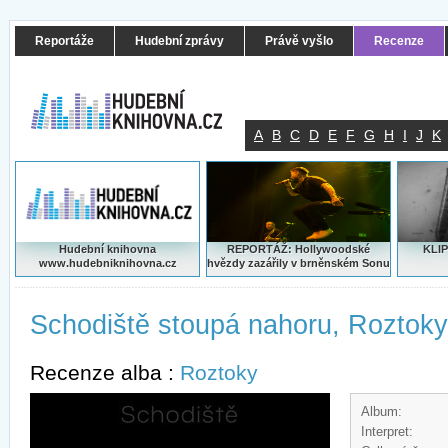
Reportáže
Hudební zprávy
Právě vyšlo
Recenze
A
B
C
D
E
F
G
H
I
J
K
Hudební knihovna
REPORTÁŽ: Hollywoodské
KLIP
www.hudebniknihovna.cz
hvězdy zazářily v brněnském Sonu
Schodiště stoupá nahoru, Roztoky
Recenze alba :
Roztoky
Album:
Interpret: