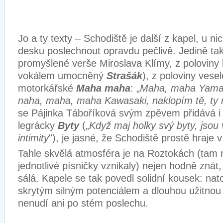
Jo a ty texty – Schodiště je další z kapel, u nic
desku poslechnout opravdu pečlivě. Jedině tak
promyšlené verše Miroslava Klímy, z poloviny 
vokálem umocněný
Strašák
), z poloviny vese
motorkářské
Maha maha
: „
Maha, maha Yama
naha, maha, maha Kawasaki, naklopím tě, ty 
se Pájinka Táboříková svým zpěvem přidává i
legrácky
Byty
(„
Když maj holky svý byty, jsou
intimity
"), je jasné, že Schodiště prostě hraje 
Tahle skvělá atmosféra je na Roztokách (tam 
jednotlivé písničky vznikaly) nejen hodně znát, 
sálá. Kapele se tak povedl solidní kousek: nat
skrytým silným potenciálem a dlouhou užitnou
nenudí ani po stém poslechu.