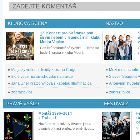
ZADEJTE KOMENTÁŘ
KLUBOVÁ SCÉNA
NAŽIVO
12. Koncert pro Kaštánka pod
S
širým nebem v legendárním klubu
p
Modrá Vopice
v
Čas letí neskutečně rychle.... I letos se
O
bude 8. srpna v klubu Modrá...
s
28.07.
05.08.
»
Magický večer a dvojitý křest na Cargo...
»
Mezi melancholií a
»
Indie večer na smíchovské náplavce
»
Steve'n'Seagulls v 
»
Jana Uriel Kratochvílová s kapelou Illuminati.ca...
»
Anonymní hudební 
»
zobrazit více...
»
zobrazit více...
PRÁVĚ VYŠLO
FESTIVALY
Montáž 1996–2014
Fe
»
Traband
rů
g
Nová retrospektiva v dvaceti jedna
V 
písních přináší průřez proměnlivou...
pr
02.08.
02.08.