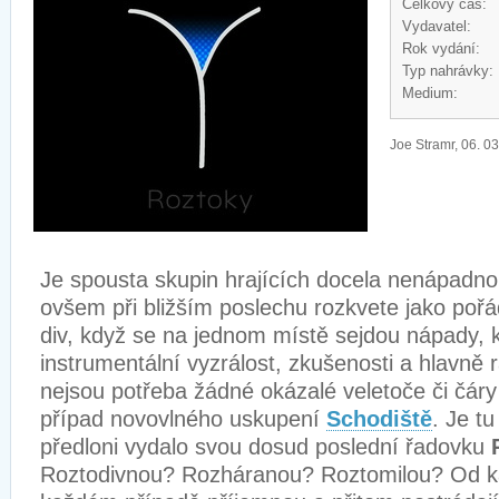
Celkový čas:
Vydavatel:
Rok vydání:
Typ nahrávky:
Medium:
Joe Stramr, 06. 0
Je spousta skupin hrajících docela nenápadno
ovšem při bližším poslechu rozkvete jako poř
div, když se na jednom místě sejdou nápady, kr
instrumentální vyzrálost, zkušenosti a hlavně r
nejsou potřeba žádné okázalé veletoče či čáry
případ novovlného uskupení
Schodiště
. Je tu
předloni vydalo svou dosud poslední řadovku
Roztodivnou? Rozháranou? Roztomilou? Od k