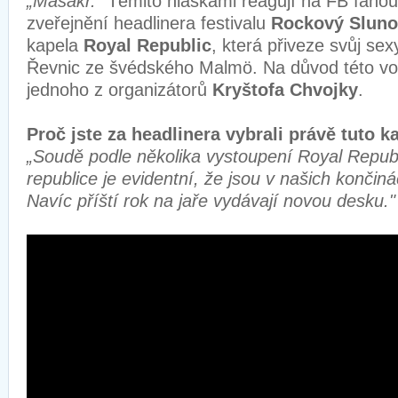
„Masakr."
Těmito hláškami reagují na FB fanou
zveřejnění headlinera festivalu
Rockový Sluno
kapela
Royal Republic
, která přiveze svůj sexy
Řevnic ze švédského Malmö. Na důvod této vol
jednoho z organizátorů
Kryštofa Chvojky
.
Proč jste za headlinera vybrali právě tuto 
„Soudě podle několika vystoupení Royal Repub
republice je evidentní, že jsou v našich končin
Navíc příští rok na jaře vydávají novou desku."