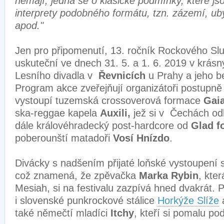
nemají, jedná se o klasické podmínky, které js
interprety podobného formátu, tzn. zázemí, uby
apod."
Jen pro připomenutí, 13. ročník Rockového Sl
uskuteční ve dnech 31. 5. a 1. 6. 2019 v krás
Lesního divadla v
Řevnicích
u Prahy a jeho b
Program akce zveřejňují organizátoři postupně 
vystoupí tuzemská crossoverová formace
Gai
ska-reggae kapela
Auxili,
jež si v Čechách od
dále královéhradecký post-hardcore od
Glad f
poberounští matadoři
Vosí Hnízdo
.
Divácky s nadšením přijaté loňské vystoupení 
což znamená, že zpěvačka
Marka Rybin
, kte
Mesiah, si na festivalu zazpívá hned dvakrát. 
i slovenské punkrockové stálice
Horkýže Slíže
a
také němečtí mladíci
Itchy
, kteří si pomalu p