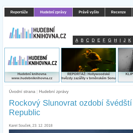
Reportáže
Hudební zprávy
Právě vyšlo
Recenze
A
B
C
D
E
F
G
H
I
J
K
Hudební knihovna
REPORTÁŽ: Hollywoodské
KLIP
www.hudebniknihovna.cz
hvězdy zazářily v brněnském Sonu
Úvodní strana
|
Hudební zprávy
Rockový Slunovrat ozdobí švédští
Republic
Karel Souček, 23. 12. 2018