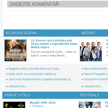
ZADEJTE KOMENTÁŘ
KLUBOVÁ SCÉNA
NAŽIVO
12. Koncert pro Kaštánka pod
S
širým nebem v legendárním klubu
p
Modrá Vopice
v
Čas letí neskutečně rychle.... I letos se
O
bude 8. srpna v klubu Modrá...
s
28.07.
05.08.
»
Magický večer a dvojitý křest na Cargo...
»
Mezi melancholií a
»
Indie večer na smíchovské náplavce
»
Steve'n'Seagulls v 
»
Jana Uriel Kratochvílová s kapelou Illuminati.ca...
»
Anonymní hudební 
»
zobrazit více...
»
zobrazit více...
PRÁVĚ VYŠLO
FESTIVALY
Montáž 1996–2014
Fe
»
Traband
rů