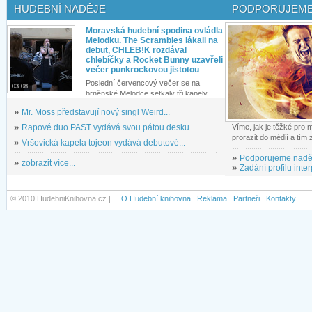
HUDEBNÍ NADĚJE
PODPORUJEME
Moravská hudební spodina ovládla
Melodku. The Scrambles lákali na
debut, CHLEB!K rozdával
chlebíčky a Rocket Bunny uzavřeli
večer punkrockovou jistotou
Poslední červencový večer se na
03.08.
brněnské Melodce setkaly tři kapely...
»
Mr. Moss představují nový singl Weird...
»
Rapové duo PAST vydává svou pátou desku...
Víme, jak je těžké pro
prorazit do médií a tím
»
Vršovická kapela tojeon vydává debutové...
»
Podporujeme nadě
»
zobrazit více...
»
Zadání profilu inter
© 2010 HudebniKnihovna.cz |
O Hudební knihovna
Reklama
Partneři
Kontakty