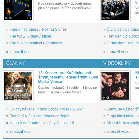
g
Nová retrospektiva v dvaceti jedna
V 
písních přináší průřez proměnlivou...
pr
02.08.
02.08.
»
Foreign Tongues
/
Rolling Stones
»
Čtvrtý den Colours:
»
The Wow! Signal
/
Muse
»
Třetí den Colours: 
»
The Silent Architect
/
Teramaze
»
Druhý den Colours: 
»
zobrazit více...
»
zobrazit více...
ČLÁNKY
VIDEOKLIPY
12. Koncert pro Kaštánka pod
Kř
širým nebem v legendárním klubu
si
Modrá Vopice
Bu
Čas letí neskutečně rychle.... I letos se
ka
bude 8. srpna v klubu Modrá...
28.07.
04.08.
»
Co chystá label Indies Scope pro rok 2026?
»
Lenny se už nedrží
»
Patnáctý ročník cen Vinyla zveřejnil...
»
Tanja hlásí návrat v
»
Ikona české hudební scény Jana Uriel...
»
Michal Hrůza zachyc
»
zobrazit více...
»
zobrazit více...