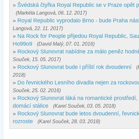
»
Švédská čtyřka Royal Republic se v Praze opět p
(Markéta Langová, 06. 12. 2017)
»
Royal Republic vyprodalo Brno - bude Praha nás
Langová, 22. 11. 2017)
»
Na Rock for People přijedou Royal Republic, Sau
Ho99o9
(David Malý, 07. 01. 2016)
»
Rockový Slunovrat nabídne za málo peněz hodn
Souček, 15. 05. 2017)
»
Rockový Slunovrat bude i příští rok dvoudenní
(
2018)
»
Do řevnického Lesního divadla nejen za rockov
Souček, 25. 02. 2016)
»
Rockový Slunovrat láká na romantické prostředí,
domácí stálice
(Karel Souček, 03. 05. 2018)
»
Rockový Slunovrat bude letos dvoudenní, řevnick
rozroste
(Karel Souček, 28. 03. 2018)