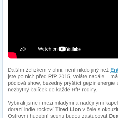
Dalším želízkem v ohni, není nikdo jiný než
Ent
jste po nich před RfP 2015, voláte nadále – má
pódiová show, bezedný prýštící gejzír energie a
nezbytný balíček do každé RfP rodiny.
Vybírali jsme i mezi mladými a nadějnými kapel
dorazí indie rockoví
Tired Lion
v čele s okouzl
Ostrovní hudební scénu budou zastupovat
De