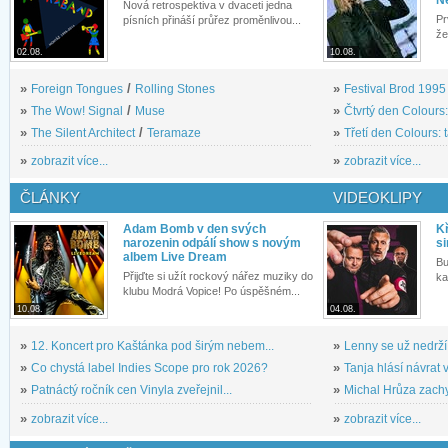
Nová retrospektiva v dvaceti jedna
Pr
písních přináší průřez proměnlivou...
že
02.08.
10.08.
»
Foreign Tongues
/
Rolling Stones
»
Festival Brod 1995 s
»
The Wow! Signal
/
Muse
»
Čtvrtý den Colours:
»
The Silent Architect
/
Teramaze
»
Třetí den Colours: 
»
zobrazit více...
»
zobrazit více...
ČLÁNKY
VIDEOKLIPY
Adam Bomb v den svých
Kř
narozenin odpálí show s novým
si
albem Live Dream
Bu
Přijďte si užít rockový nářez muziky do
ka
klubu Modrá Vopice! Po úspěšném...
10.08.
04.08.
»
12. Koncert pro Kaštánka pod širým nebem...
»
Lenny se už nedrží
»
Co chystá label Indies Scope pro rok 2026?
»
Tanja hlásí návrat v
»
Patnáctý ročník cen Vinyla zveřejnil...
»
Michal Hrůza zachyc
»
zobrazit více...
»
zobrazit více...