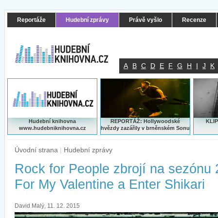
Reportáže
Hudební zprávy
Právě vyšlo
Recenze
A
B
C
D
E
F
G
H
I
J
K
Hudební knihovna
REPORTÁŽ: Hollywoodské
KLIP
www.hudebniknihovna.cz
hvězdy zazářily v brněnském Sonu
Úvodní strana
|
Hudební zprávy
Rock for People zbrojí na sezónu 
For My Valentine a Enter Shikari
David Malý, 11. 12. 2015