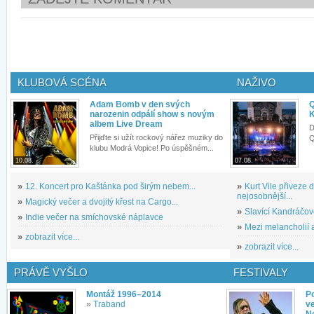
KLUBOVÁ SCÉNA
NAŽIVO
Adam Bomb v den svých
Q
narozenin odpálí show s novým
K
albem Live Dream
D
Přijďte si užít rockový nářez muziky do
Q
klubu Modrá Vopice! Po úspěšném...
10.08.
07.08.
»
12. Koncert pro Kaštánka pod širým nebem...
»
Kurt Vile přiveze
nejosobnější...
»
Magický večer a dvojitý křest na Cargo...
»
Slavící Kandráčov
»
Indie večer na smíchovské náplavce
»
Mezi melancholií a
»
zobrazit více...
»
zobrazit více...
PRÁVĚ VYŠLO
FESTIVALY
Montáž 1996–2014
P
»
Traband
ve
N