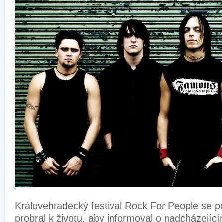
Královehradecký festival Rock For People se po
probral k životu, aby informoval o nadcházejí