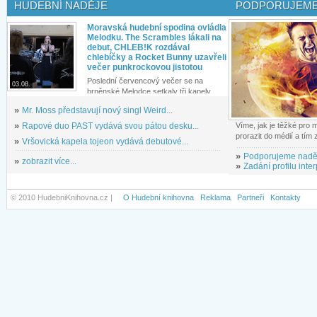
HUDEBNÍ NADĚJE
PODPORUJEME
Moravská hudební spodina ovládla
Melodku. The Scrambles lákali na
debut, CHLEB!K rozdával
chlebíčky a Rocket Bunny uzavřeli
večer punkrockovou jistotou
Poslední červencový večer se na
03.08.
brněnské Melodce setkaly tři kapely...
»
Mr. Moss představují nový singl Weird...
»
Rapové duo PAST vydává svou pátou desku...
Víme, jak je těžké pro
prorazit do médií a tím
»
Vršovická kapela tojeon vydává debutové...
»
Podporujeme nadě
»
zobrazit více...
»
Zadání profilu inter
© 2010 HudebniKnihovna.cz |
O Hudební knihovna
Reklama
Partneři
Kontakty