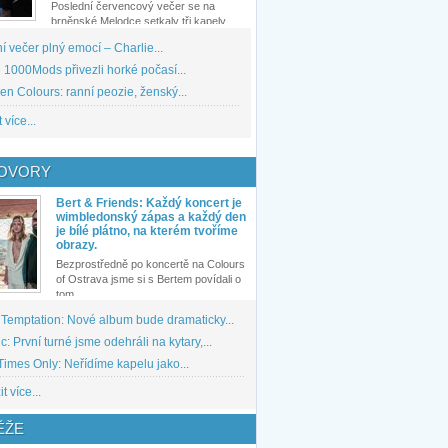
Poslední červencový večer se na
brněnské Melodce setkaly tři kapely...
 večer plný emocí – Charlie...
1000Mods přivezli horké počasí...
den Colours: ranní peozie, ženský...
 více...
OVORY
Bert & Friends: Každý koncert je
wimbledonský zápas a každý den
je bílé plátno, na kterém tvoříme
obrazy.
Bezprostředně po koncertě na Colours
of Ostrava jsme si s Bertem povídali o
tom,...
 Temptation: Nové album bude dramaticky...
: První turné jsme odehráli na kytary,...
imes Only: Neřídíme kapelu jako...
t více...
ĚŽE