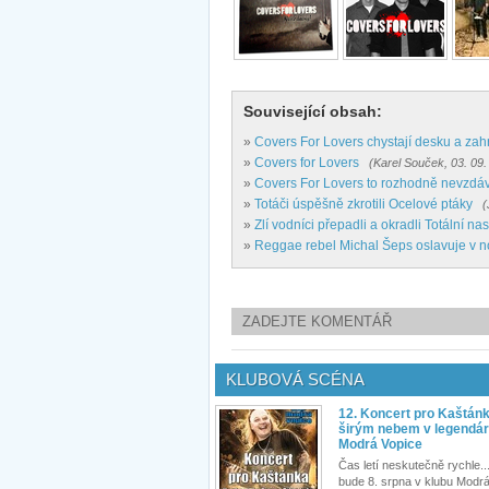
Související obsah:
»
Covers For Lovers chystají desku a zahra
»
Covers for Lovers
(Karel Souček, 03. 09.
»
Covers For Lovers to rozhodně nevzdáv
»
Totáči úspěšně zkrotili Ocelové ptáky
(
»
Zlí vodníci přepadli a okradli Totální na
»
Reggae rebel Michal Šeps oslavuje v n
ZADEJTE KOMENTÁŘ
KLUBOVÁ SCÉNA
12. Koncert pro Kaštán
širým nebem v legendár
Modrá Vopice
Čas letí neskutečně rychle...
bude 8. srpna v klubu Modrá