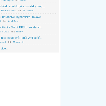
 Wow! Signal
Int.:
Muse
chitekt aneb když australský prog,...
Silent Architect
Int.:
Teramaze
, uhrančivé, hypnotické. Takové...
ic
Int.:
Acid Row
 Ptáci a Draci: EPčko, se kterým...
i a Draci
Int.:
Jinany
 se (studiově) loučí vynikající...
adeth
Int.:
Megadeth
 více...