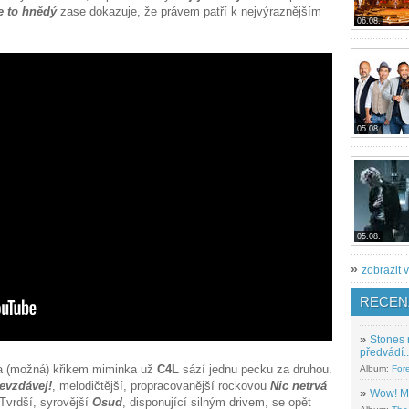
e to hnědý
zase dokazuje, že právem patří k nejvýraznějším
06.08.
05.08.
05.08.
»
zobrazit v
RECEN
»
Stones 
předvádí..
m a (možná) křikem miminka už
C4L
sází jednu pecku za druhou.
Album:
For
evzdávej!
, melodičtější, propracovanější rockovou
Nic netrvá
»
Wow! M
 Tvrdší, syrovější
Osud
, disponující silným drivem, se opět