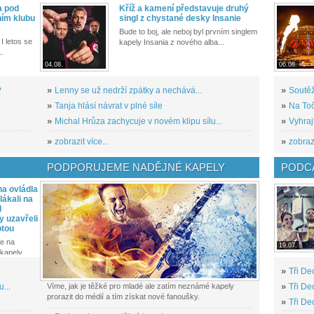
a pod
Kříž a kamení představuje druhý
ním klubu
singl z chystané desky Insanie
Bude to boj, ale neboj byl prvním singlem
I letos se
kapely Insania z nového alba...
..
04.08.
06.08.
?
»
Lenny se už nedrží zpátky a nechává...
»
Soutěž
»
Tanja hlásí návrat v plné síle
»
Na Toč
»
Michal Hrůza zachycuje v novém klipu sílu...
»
Vyhraj
»
zobrazit více...
»
zobrazi
PODPORUJEME NADĚJNÉ KAPELY
PODCA
a ovládla
ákali na
l
y uzavřeli
otou
e na
19.07.
kapely...
»
Tři De
...
Víme, jak je těžké pro mladé ale zatím neznámé kapely
»
Tři De
prorazit do médií a tím získat nové fanoušky.
»
Tři De