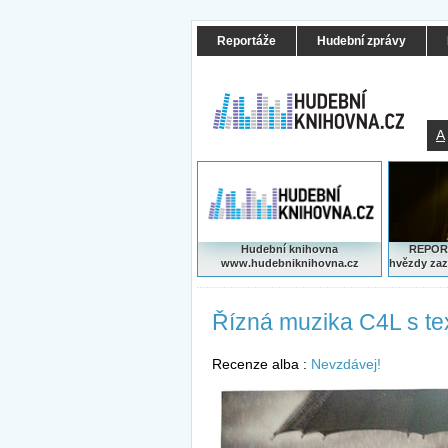
Reportáže
Hudební zprávy
A
Hudební knihovna
REPORT
www.hudebniknihovna.cz
hvězdy zaz
Řízná muzika C4L s te
Recenze alba :
Nevzdávej!