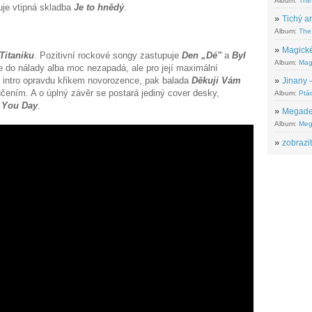
Album:
The
uje vtipná skladba
Je to hnědý
.
»
Tichý ar
Album:
The 
»
Magické
Titaniku
. Pozitivní rockové songy zastupuje
Den „Dé"
a
Byl
Album:
Mag
e do nálady alba moc nezapadá, ale pro její maximální
ní intro opravdu křikem novorozence, pak balada
Děkuji Vám
»
Jinany –
čením. A o úplný závěr se postará jediný cover desky,
Album:
Ptác
l You Day
.
»
Megadeth
Album:
Meg
»
zobrazit