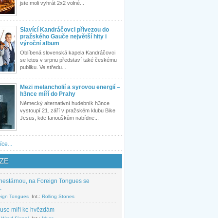
jste moli vyhrát 2x2 volné...
Slavící Kandráčovci přivezou do
pražského Gauče největší hity i
výroční album
Oblíbená slovenská kapela Kandráčovci
se letos v srpnu představí také českému
publiku. Ve středu...
Mezi melancholií a syrovou energií –
h3nce míří do Prahy
Německý alternativní hudebník h3nce
vystoupí 21. září v pražském klubu Bike
Jesus, kde fanouškům nabídne...
íce...
ZE
nestárnou, na Foreign Tongues se
.
eign Tongues
Int.:
Rolling Stones
use míří ke hvězdám