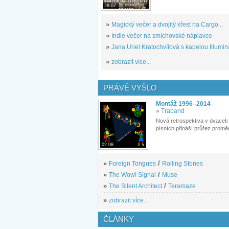
28.07.
»
Magický večer a dvojitý křest na Cargo...
»
Indie večer na smíchovské náplavce
»
Jana Uriel Kratochvílová s kapelou Illuminat
»
zobrazit více...
PRÁVĚ VYŠLO
Montáž 1996–2014
»
Traband
Nová retrospektiva v dvaceti
písních přináší průřez proměn
02.08.
»
Foreign Tongues
/
Rolling Stones
»
The Wow! Signal
/
Muse
»
The Silent Architect
/
Teramaze
»
zobrazit více...
ČLÁNKY