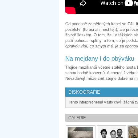
Od podobně zaměřených kapel se
C4L
l
poselství (to asi ani nechtějí), ale při
životě lidském. O tom, že i v těžkých si
patří pohoda i splíny, o tom, co je podst
opravdu vidí, co smysl má, je za oponou.
Na mejdany i do obýváku
Trojice muzikantů včetně stálého hosta
sebou hodně koncertů. A energii živého 
Nevzdávej! může znít stejně dobře na m
DISKOGRAFIE
Tento interpret nemá v tuto chvíli žádná z
GALERIE