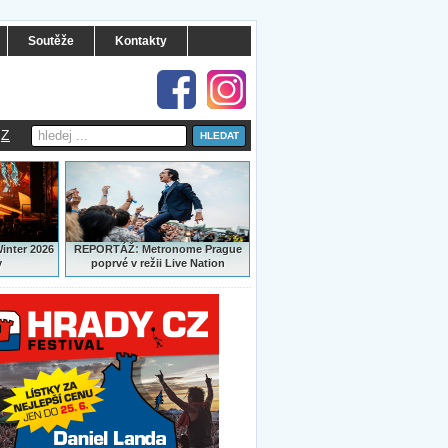
Soutěže
Kontakty
Z
:
Winter 2026
REPORTÁŽ
Metronome Prague
y
poprvé v režii Live Nation