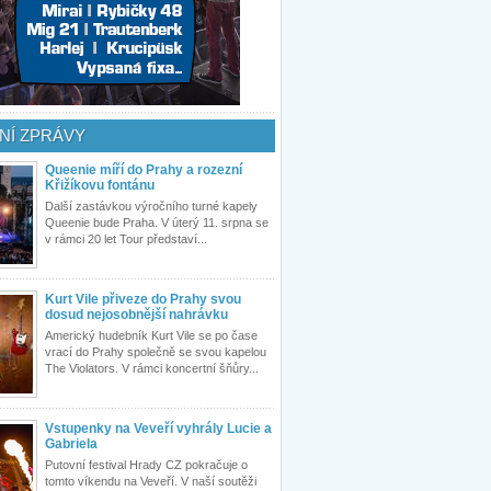
NÍ ZPRÁVY
Queenie míří do Prahy a rozezní
Křižíkovu fontánu
Další zastávkou výročního turné kapely
Queenie bude Praha. V úterý 11. srpna se
v rámci 20 let Tour představí...
Kurt Vile přiveze do Prahy svou
dosud nejosobnější nahrávku
Americký hudebník Kurt Vile se po čase
vrací do Prahy společně se svou kapelou
The Violators. V rámci koncertní šňůry...
Vstupenky na Veveří vyhrály Lucie a
Gabriela
Putovní festival Hrady CZ pokračuje o
tomto víkendu na Veveří. V naší soutěži