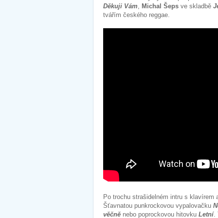
Děkuji Vám
,
Michal Šeps
ve skladbě
J
tvářím českého reggae.
Po trochu strašidelném intru s klavíre
Šťavnatou punkrockovou vypalovačku
N
věčně
nebo poprockovou hitovku
Letní
.