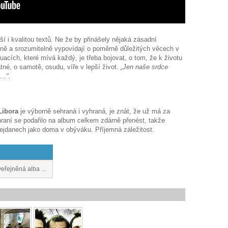
iší i kvalitou textů. Ne že by přinášely nějaká zásadní
rozeně a srozumitelně vypovídají o poměrně důležitých věcech v
tuacích, které mívá každý, je třeba bojovat, o tom, že k životu
atné, o samotě, osudu, víře v lepší život.
„Jen naše srdce
..".
Libora
je výborně sehraná i vyhraná, je znát, že už má za
hraní se podařilo na album celkem zdárně přenést, takže
ejdanech jako doma v obýváku. Příjemná záležitost.
veřejněná alba ...