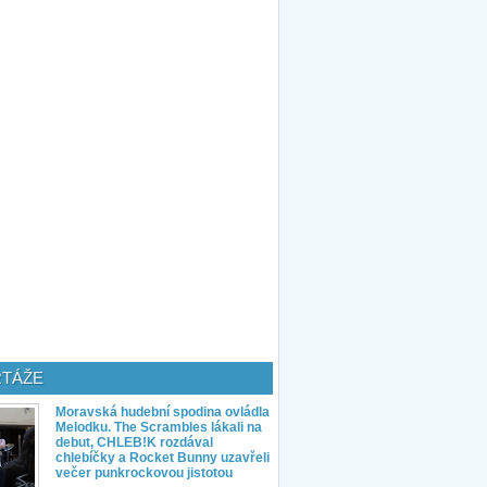
TÁŽE
Moravská hudební spodina ovládla
Melodku. The Scrambles lákali na
debut, CHLEB!K rozdával
chlebíčky a Rocket Bunny uzavřeli
večer punkrockovou jistotou