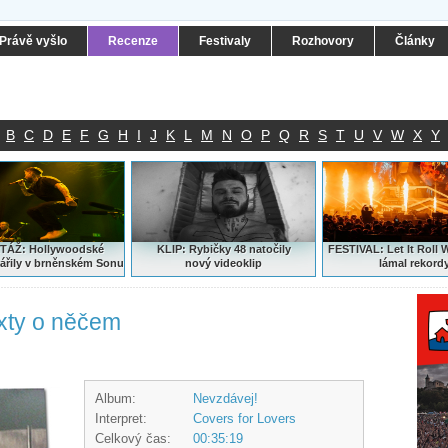
Právě vyšlo
Recenze
Festivaly
Rozhovory
Články
B
C
D
E
F
G
H
I
J
K
L
M
N
O
P
Q
R
S
T
U
V
W
X
Y
ÁŽ: Hollywoodské
KLIP: Rybičky 48 natočily
FESTIVAL:
Let It Roll 
ářily v brněnském Sonu
nový
videoklip
lámal rekord
xty o něčem
Album:
Nevzdávej!
Interpret:
Covers for Lovers
Celkový čas:
00:35:19