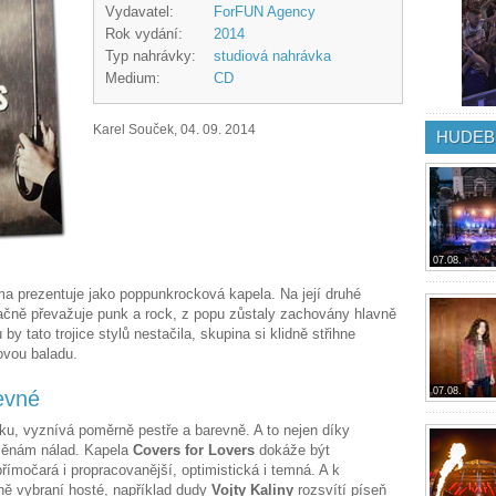
Vydavatel:
ForFUN Agency
Rok vydání:
2014
Typ nahrávky:
studiová nahrávka
Medium:
CD
Karel Souček, 04. 09. 2014
HUDEB
07.08.
a prezentuje jako poppunkrocková kapela. Na její druhé
čně převažuje punk a rock, z popu zůstaly zachovány hlavně
by tato trojice stylů nestačila, skupina si klidně střihne
ovou baladu.
07.08.
evné
ku, vyznívá poměrně pestře a barevně. A to nejen díky
měnám nálad. Kapela
Covers for Lovers
dokáže být
přímočará i propracovanější, optimistická i temná. A k
dně vybraní hosté, například dudy
Vojty Kaliny
rozsvítí píseň