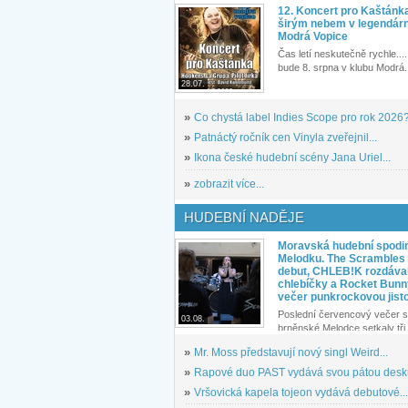
12. Koncert pro Kaštánk
širým nebem v legendár
Modrá Vopice
Čas letí neskutečně rychle.... 
bude 8. srpna v klubu Modrá.
28.07.
»
Co chystá label Indies Scope pro rok 2026
»
Patnáctý ročník cen Vinyla zveřejnil...
»
Ikona české hudební scény Jana Uriel...
»
zobrazit více...
HUDEBNÍ NADĚJE
Moravská hudební spodin
Melodku. The Scrambles l
debut, CHLEB!K rozdáva
chlebíčky a Rocket Bunn
večer punkrockovou jist
Poslední červencový večer s
03.08.
brněnské Melodce setkaly tři 
»
Mr. Moss představují nový singl Weird...
»
Rapové duo PAST vydává svou pátou desku
»
Vršovická kapela tojeon vydává debutové...