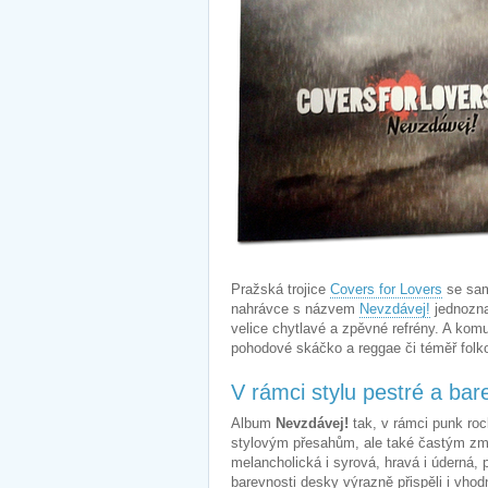
Pražská trojice
Covers for Lovers
se sam
nahrávce s názvem
Nevzdávej!
jednozna
velice chytlavé a zpěvné refrény. A komu 
pohodové skáčko a reggae či téměř folk
V rámci stylu pestré a bar
Album
Nevzdávej!
tak, v rámci punk roc
stylovým přesahům, ale také častým z
melancholická i syrová, hravá i úderná, 
barevnosti desky výrazně přispěli i vho