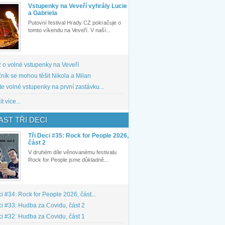
Vstupenky na Veveří vyhrály Lucie
a Gabriela
Putovní festival Hrady CZ pokračuje o
tomto víkendu na Veveří. V naší...
 o volné vstupenky na Veveří
ník se mohou těšit Nikola a Milan
te volné vstupenky na první zastávku...
t více...
ST TŘI DECI
Tři Deci #35: Rock for People 2026,
část 2
V druhém díle věnovanému festivalu
Rock for People jsme důkladně...
ci #34: Rock for People 2026, část...
ci #33: Hudba za Covidu, část 2
ci #32: Hudba za Covidu, část 1