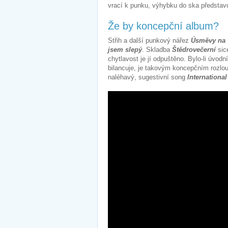
vrací k punku, výhybku do ska představ
Že by koncepční album?
Střih a další punkový nářez
Úsměvy na 
jsem slepý
. Skladba
Štědrovečerní
sic
chytlavost je jí odpuštěno. Bylo-li úvod
bilancuje, je takovým koncepčním rozlou
naléhavý, sugestivní song
Internationa