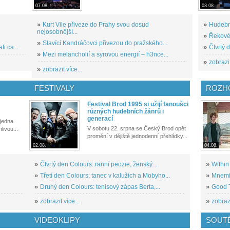
07.08.
03.08.
»
Kurt Vile přiveze do Prahy svou dosud
»
Hudební
nejosobnější...
»
Řekové 
»
Slavící Kandráčovci přivezou do pražského...
i.ca...
»
Čtvrtý 
»
Mezi melancholií a syrovou energií – h3nce...
»
zobrazit
»
zobrazit více...
FESTIVALY
ROZH
Festival Brod 1995 si užijí fanoušci
různých hudebních žánrů i
generací
 jedna
V sobotu 22. srpna se Český Brod opět
livou...
promění v dějiště jednodenní přehlídky...
02.08.
04.08.
»
Čtvrtý den Colours: ranní peozie, ženský...
»
Within
»
Třetí den Colours: tanec v kalužích a Mobyho...
»
Mnemic
»
Druhý den Colours: tenisový zápas Berta,...
»
Good T
»
zobrazit více...
»
zobrazi
VIDEOKLIPY
SOUT