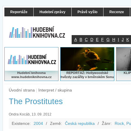
Reportáže
Hudební zprávy
Právě vyšlo
Recenze
A
B
C
D
E
F
G
H
I
J
K
Hudební knihovna
REPORTÁŽ: Hollywoodské
KLIP
www.hudebniknihovna.cz
hvězdy zazářily v brněnském Sonu
Úvodní strana
|
Interpret / skupina
The Prostitutes
Ondra Kocáb, 13. 09. 2012
Existence:
2004
/
Země:
Česká republika
/
Žánr:
Rock, Pu