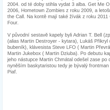
2004. od té doby stihla vydat 3 alba. Get Me O
2006, Hometown Zombies z roku 2009, a letošn
the Call. Na kontě mají také žívák z roku 201
Four.
V původní sestavě kapely byli Adrian T. Bell (zp
(alias Martin Destroyer - kytara), Lukáš Přikryl 
bubeník), klávesista Steve LFO ( Martin Převrát
Martin Jukebox ( Martin Dziuba). Po debutu kap
jeho nástupce Martin Chmátal odešel zase po 
nyněším baskytaristou tedy je bývalý frontma
Piaf.