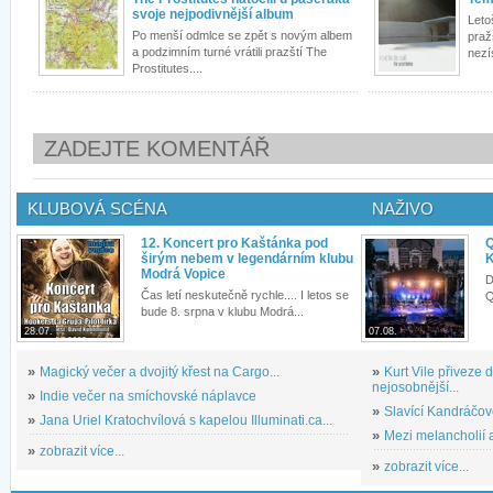
svoje nejpodivnější album
Leto
Po menší odmlce se zpět s novým albem
praž
a podzimním turné vrátili prazští The
nezís
Prostitutes....
ZADEJTE KOMENTÁŘ
KLUBOVÁ SCÉNA
NAŽIVO
12. Koncert pro Kaštánka pod
Q
širým nebem v legendárním klubu
K
Modrá Vopice
D
Čas letí neskutečně rychle.... I letos se
Q
bude 8. srpna v klubu Modrá...
28.07.
07.08.
»
Magický večer a dvojitý křest na Cargo...
»
Kurt Vile přiveze
nejosobnější...
»
Indie večer na smíchovské náplavce
»
Slavící Kandráčov
»
Jana Uriel Kratochvílová s kapelou Illuminati.ca...
»
Mezi melancholií a
»
zobrazit více...
»
zobrazit více...