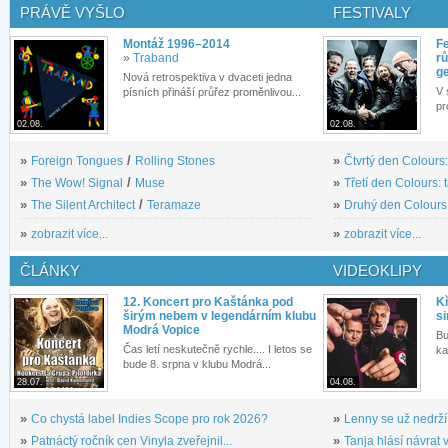
PRÁVĚ VYŠLO
FESTIVALY
Montáž 1996–2014
Fe
»
Traband
rů
g
Nová retrospektiva v dvaceti jedna
V 
písních přináší průřez proměnlivou...
pr
02.08.
02.08.
»
Foreign Tongues
/
Rolling Stones
»
Čtvrtý den Colours:
»
The Wow! Signal
/
Muse
»
Třetí den Colours: 
»
The Silent Architect
/
Teramaze
»
Druhý den Colours: 
»
zobrazit více...
»
zobrazit více...
ČLÁNKY
VIDEOKLIPY
12. Koncert pro Kaštánka pod
Kř
širým nebem v legendárním klubu
si
Modrá Vopice
Bu
Čas letí neskutečně rychle.... I letos se
ka
bude 8. srpna v klubu Modrá...
28.07.
04.08.
»
Co chystá label Indies Scope pro rok 2026?
»
Lenny se už nedrží
»
Patnáctý ročník cen Vinyla zveřejnil...
»
Tanja hlásí návrat v