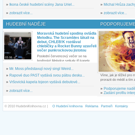
»
Ikona české hudební scény Jana Uriel...
»
Michal Hrůza zachyc
»
zobrazit více...
»
zobrazit více...
HUDEBNÍ NADĚJE
PODPORUJEME
Moravská hudební spodina ovládla
Melodku. The Scrambles lákali na
debut, CHLEB!K rozdával
chlebíčky a Rocket Bunny uzavřeli
večer punkrockovou jistotou
Poslední červencový večer se na
03.08.
brněnské Melodce setkaly tři kapely...
»
Mr. Moss představují nový singl Weird...
»
Rapové duo PAST vydává svou pátou desku...
Víme, jak je těžké pro
prorazit do médií a tím
»
Vršovická kapela tojeon vydává debutové...
»
Podporujeme nadě
»
zobrazit více...
»
Zadání profilu inter
© 2010 HudebniKnihovna.cz |
O Hudební knihovna
Reklama
Partneři
Kontakty