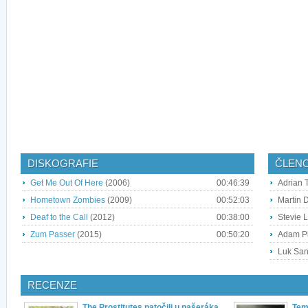
DISKOGRAFIE
ČLEN
Get Me Out Of Here
(2006)
00:46:39
Adrian T
Hometown Zombies
(2009)
00:52:03
Martin D
Deaf to the Call
(2012)
00:38:00
Stevie 
Zum Passer
(2015)
00:50:20
Adam Pi
Luk San
RECENZE
The Prostitutes natočili u pašeráka
Temn