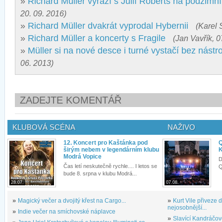
»
Richard Müller vyrazí s Julií Roberts na podzimní
20. 09. 2016)
»
Richard Müller dvakrát vyprodal Hybernii
(Karel 
»
Richard Müller a koncerty s Fragile
(Jan Vavřík, 0
»
Müller si na nové desce i turné vystačí bez nástr
06. 2013)
ZADEJTE KOMENTÁŘ
KLUBOVÁ SCÉNA
NAŽIVO
12. Koncert pro Kaštánka pod
Q
širým nebem v legendárním klubu
K
Modrá Vopice
D
Čas letí neskutečně rychle.... I letos se
Q
bude 8. srpna v klubu Modrá...
28.07.
07.08.
»
Magický večer a dvojitý křest na Cargo...
»
Kurt Vile přiveze
nejosobnější...
»
Indie večer na smíchovské náplavce
»
Slavící Kandráčov