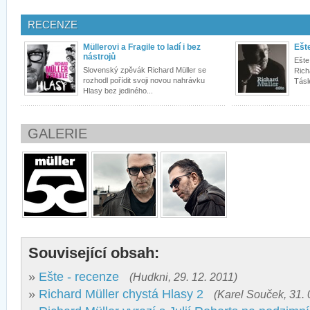
RECENZE
Müllerovi a Fragile to ladí i bez
Ešt
nástrojů
Ešte
Slovenský zpěvák Richard Müller se
Rich
rozhodl pořídit svoji novou nahrávku
Tásl
Hlasy bez jediného...
GALERIE
Související obsah:
»
Ešte - recenze
(Hudkni, 29. 12. 2011)
»
Richard Müller chystá Hlasy 2
(Karel Souček, 31. 