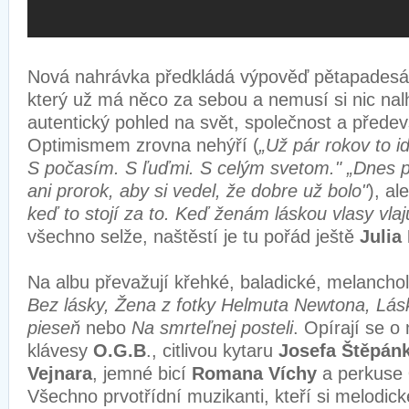
Nová nahrávka předkládá výpověď pětapadesát
který už má něco za sebou a nemusí si nic nal
autentický pohled na svět, společnost a předev
Optimismem zrovna nehýří (
„Už pár rokov to i
S počasím. S ľuďmi. S celým svetom." „Dnes 
ani prorok, aby si vedel, že dobre už bolo"
), al
keď to stojí za to. Keď ženám láskou vlasy vlajú
všechno selže, naštěstí je tu pořád ještě
Julia
Na albu převažují křehké, baladické, melanchol
Bez lásky, Žena z fotky Helmuta Newtona, Lá
pieseň
nebo
Na smrteľnej posteli
. Opírají se o
klávesy
O.G.B
., citlivou kytaru
Josefa Štěpán
Vejnara
, jemné bicí
Romana Víchy
a perkuse
Všechno prvotřídní muzikanti, kteří si melodic