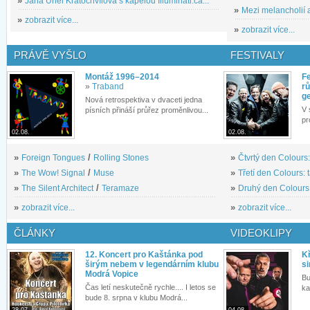
»
Jana Uriel Kratochvílová s kapelou Illuminati.ca...
»
Mezi melancholií a
»
zobrazit více...
»
zobrazit více...
PRÁVĚ VYŠLO
FESTIVALY
Montáž 1996–2014
Fe
»
Traband
rů
g
Nová retrospektiva v dvaceti jedna
V 
písních přináší průřez proměnlivou...
pr
02.08.
02.08.
»
Foreign Tongues
/
Rolling Stones
»
Čtvrtý den Colours:
»
The Wow! Signal
/
Muse
»
Třetí den Colours: 
»
The Silent Architect
/
Teramaze
»
Druhý den Colours: 
»
zobrazit více...
»
zobrazit více...
ČLÁNKY
VIDEOKLIPY
12. Koncert pro Kaštánka pod
Kř
širým nebem v legendárním klubu
si
Modrá Vopice
Bu
Čas letí neskutečně rychle.... I letos se
ka
bude 8. srpna v klubu Modrá...