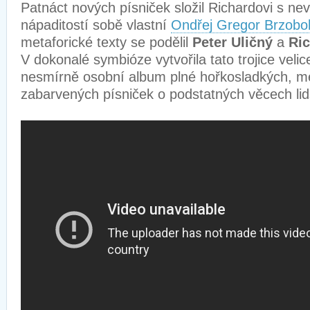
Patnáct nových písniček složil Richardovi s nev
nápaditostí sobě vlastní
Ondřej Gregor Brzobo
metaforické texty se podělil
Peter Uličný
a
Ric
V dokonalé symbióze vytvořila tato trojice veli
nesmírně osobní album plné hořkosladkých, me
zabarvených písniček o podstatných věcech li