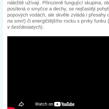
náležitě užívají. Přirozeně fungující skupina, 
posílená o smyčce a dechy, se nejčastěji pohyb
popových vodách, ale skvěle zvládá i přesahy d
na smrť
) či energičtějšího rocku s prvky funku 
v šesťdesiatych
).