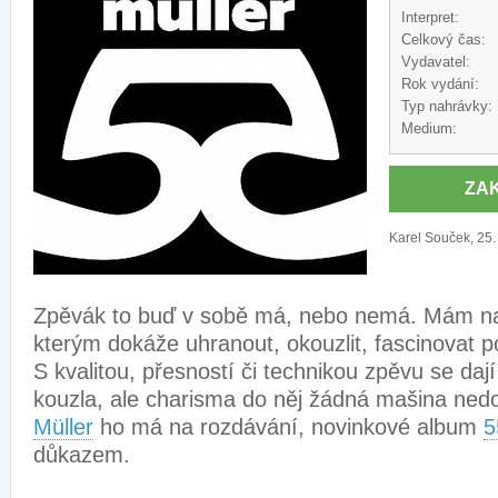
Interpret:
Celkový čas:
Vydavatel:
Rok vydání:
Typ nahrávky:
Medium:
ZA
Karel Souček, 25.
Zpěvák to buď v sobě má, nebo nemá. Mám na
kterým dokáže uhranout, okouzlit, fascinovat 
S kvalitou, přesností či technikou zpěvu se dají
kouzla, ale charisma do něj žádná mašina ned
Müller
ho má na rozdávání, novinkové album
5
důkazem.