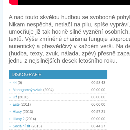
A nad touto skvělou hudbou se svobodně pohyb
Nikam nespěchá, netlačí na pilu, spíše vypráví
umocňuje již tak hodně silné vyznění osobních,
textů. Výše zmíněné charisma funguje stoproce
autentický a přesvědčivý v každém verši. Na 
(hudba, texty, zvuk, nálada, zpěv) přesně zapa
jednu z nejsilnějších desek letošního roku.
DISKOGRAFIE
44
(0)
00:58:43
Monogamný vzťah
(2004)
00:00:00
Už
(2010)
00:00:00
Ešte
(2011)
00:00:00
Hlasy
(2013)
00:57:21
Hlasy 2
(2014)
00:00:00
Sociální síť
(2015)
00:44:27