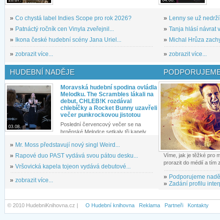
28.07.
04.08.
»
Co chystá label Indies Scope pro rok 2026?
»
Lenny se už nedrží
»
Patnáctý ročník cen Vinyla zveřejnil...
»
Tanja hlásí návrat v
»
Ikona české hudební scény Jana Uriel...
»
Michal Hrůza zachyc
»
zobrazit více...
»
zobrazit více...
HUDEBNÍ NADĚJE
PODPORUJEME
Moravská hudební spodina ovládla
Melodku. The Scrambles lákali na
debut, CHLEB!K rozdával
chlebíčky a Rocket Bunny uzavřeli
večer punkrockovou jistotou
Poslední červencový večer se na
03.08.
brněnské Melodce setkaly tři kapely...
»
Mr. Moss představují nový singl Weird...
»
Rapové duo PAST vydává svou pátou desku...
Víme, jak je těžké pro
prorazit do médií a tím
»
Vršovická kapela tojeon vydává debutové...
»
Podporujeme nadě
»
zobrazit více...
»
Zadání profilu inter
© 2010 HudebniKnihovna.cz |
O Hudební knihovna
Reklama
Partneři
Kontakty