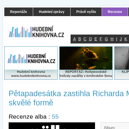
Reportáže
Hudební zprávy
Právě vyšlo
Recenze
A
B
C
D
E
F
G
H
I
J
K
Hudební knihovna
REPORTÁŽ: Hollywoodské
KLIP
www.hudebniknihovna.cz
hvězdy zazářily v brněnském Sonu
Pětapadesátka zastihla Richarda 
skvělé formě
Recenze alba :
55
Album: