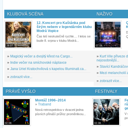
KLUBOVÁ SCÉNA
NAŽIVO
12. Koncert pro Kaštánka pod
Q
širým nebem v legendárním klubu
K
Modrá Vopice
D
Čas letí neskutečně rychle.... I letos se
Q
bude 8. srpna v klubu Modrá...
28.07.
07.08.
»
Magický večer a dvojitý křest na Cargo...
»
Kurt Vile přiveze
nejosobnější...
»
Indie večer na smíchovské náplavce
»
Slavící Kandráčov
»
Jana Uriel Kratochvílová s kapelou Illuminati.ca...
»
Mezi melancholií a
»
zobrazit více...
»
zobrazit více...
PRÁVĚ VYŠLO
FESTIVALY
Montáž 1996–2014
Fe
»
Traband
rů
g
Nová retrospektiva v dvaceti jedna
V 
písních přináší průřez proměnlivou...
pr
02.08.
02.08.