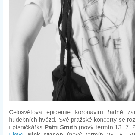
Celosvětová epidemie koronaviru řádně za
hudebních hvězd. Své pražské koncerty se roz
i písničkářka
Patti Smith
(nový termín 13. 7. 
Floyd
Nick Mason
(nový termín 23. 5. 20