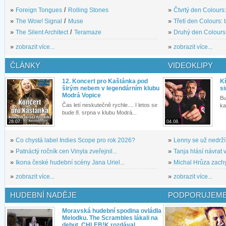
»
Foreign Tongues
/
Rolling Stones
»
Čtvrtý den Colours:
»
The Wow! Signal
/
Muse
»
Třetí den Colours: 
»
The Silent Architect
/
Teramaze
»
Druhý den Colours: 
»
zobrazit více...
»
zobrazit více...
ČLÁNKY
VIDEOKLIPY
12. Koncert pro Kaštánka pod
Kř
širým nebem v legendárním klubu
si
Modrá Vopice
Bu
Čas letí neskutečně rychle.... I letos se
ka
bude 8. srpna v klubu Modrá...
28.07.
04.08.
»
Co chystá label Indies Scope pro rok 2026?
»
Lenny se už nedrží
»
Patnáctý ročník cen Vinyla zveřejnil...
»
Tanja hlásí návrat v
»
Ikona české hudební scény Jana Uriel...
»
Michal Hrůza zachyc
»
zobrazit více...
»
zobrazit více...
HUDEBNÍ NADĚJE
PODPORUJEME
Moravská hudební spodina ovládla
Melodku. The Scrambles lákali na
debut, CHLEB!K rozdával