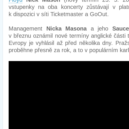
vstupenky na oba koncerty zůstávají v plat
k dispozici v síti Ticketmaster a GoOut.
Management
Nicka Masona
a jeho
Sauce
v březnu oznámil nové termíny anglické části 
Evropy je vyhlásil až před několika dny. Pra
proběhne přesně za rok, a to v populárním kar