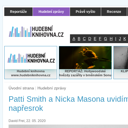
Reportáže
Hudební zprávy
Právě vyšlo
Recenze
A
B
C
D
E
F
G
H
I
J
K
Hudební knihovna
REPORTÁŽ: Hollywoodské
KLIP
www.hudebniknihovna.cz
hvězdy zazářily v brněnském Sonu
Úvodní strana
|
Hudební zprávy
Patti Smith a Nicka Masona uvidí
napřesrok
David Frei, 22. 05. 2020