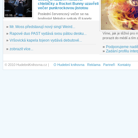
chlebíčky a Rocket Bunny uzavřeli
večer punkrockovou jistotou
Poslední červencový večer se na
03.08.
brněnské Melodce setkaly tři kapely...
»
Mr. Moss představují nový singl Weird...
»
Rapové duo PAST vydává svou pátou desku...
Víme, jak je těžké pro
prorazit do médií a tím
»
Vršovická kapela tojeon vydává debutové...
»
Podporujeme nadě
»
zobrazit více...
»
Zadání profilu inter
© 2010 HudebniKnihovna.cz |
O Hudební knihovna
Reklama
Partneři
Kontakty