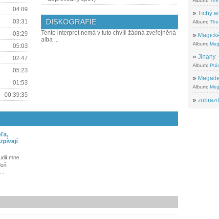
Album:
The
04:09
»
Tichý ar
DISKOGRAFIE
03:31
Album:
The 
Tento interpret nemá v tuto chvíli žádná zveřejněná
03:29
»
Magické
alba ...
Album:
Mag
05:03
»
Jinany –
02:47
Album:
Ptác
05:23
»
Megadeth
01:53
Album:
Meg
00:39:35
»
zobrazit
ľa,
zpívají
udií mne
doň
..