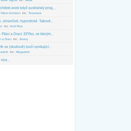
 Wow! Signal
Int.:
Muse
chitekt aneb když australský prog,...
Silent Architect
Int.:
Teramaze
, uhrančivé, hypnotické. Takové...
ic
Int.:
Acid Row
 Ptáci a Draci: EPčko, se kterým...
i a Draci
Int.:
Jinany
 se (studiově) loučí vynikající...
adeth
Int.:
Megadeth
 více...