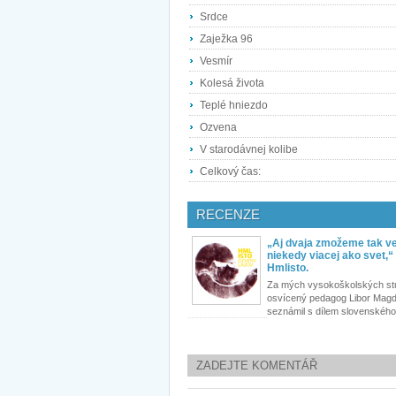
Srdce
Zaježka 96
Vesmír
Kolesá života
Teplé hniezdo
Ozvena
V starodávnej kolibe
Celkový čas:
RECENZE
„Aj dvaja zmožeme tak ve
niekedy viacej ako svet,“ 
Hmlisto.
Za mých vysokoškolských st
osvícený pedagog Libor Mag
seznámil s dílem slovenského.
ZADEJTE KOMENTÁŘ