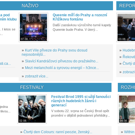
NAŽIVO
REPOR
ka pod
Queenie míří do Prahy a rozezní
ním klubu
Křižíkovu fontánu
Další zastávkou výročního turné kapely
. I letos se
Queenie bude Praha. V úterý...
...
07.08.
03.08.
»
Kurt Vile přiveze do Prahy svou dosud
»
Hudební
nejosobnější...
»
Řekové 
»
Slavící Kandráčovci přivezou do pražského...
i.ca...
»
Čtvrtý 
»
Mezi melancholií a syrovou energií – h3nce...
»
zobrazit
»
zobrazit více...
FESTIVALY
ROZH
Festival Brod 1995 si užijí fanoušci
různých hudebních žánrů i
generací
 jedna
V sobotu 22. srpna se Český Brod opět
livou...
promění v dějiště jednodenní přehlídky...
02.08.
04.08.
»
Čtvrtý den Colours: ranní peozie, ženský...
»
Within