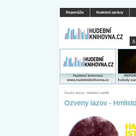
Reportáže
Hudební zprávy
A
Hudební knihovna
REPORT
www.hudebniknihovna.cz
hvězdy zaz
Úvodní strana
|
Hudební rejstřík
Ozveny lazov - Hmlist