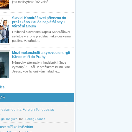
jste moli vyhrát 2x2 volné...
Slavící Kandráčovci přivezou do
pražského Gauče největší hity i
výroční album
Oblíbená slovenská kapela Kandráčovci
se letos v srpnu představí také českému
publiku. Ve středu...
Mezi melancholií a syrovou energií –
h3nce míří do Prahy
Německý alternativní hudebník h3nce
vystoupí 21. září v pražském klubu Bike
Jesus, kde fanouškům nabídne...
íce...
ZE
nestárnou, na Foreign Tongues se
.
eign Tongues
Int.:
Rolling Stones
use míří ke hvězdám