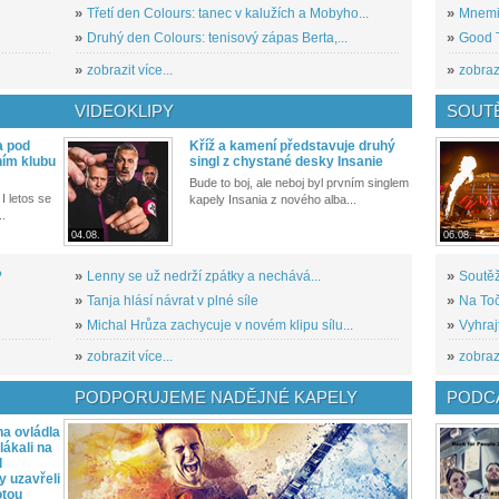
»
Třetí den Colours: tanec v kalužích a Mobyho...
»
Mnemic
»
Druhý den Colours: tenisový zápas Berta,...
»
Good T
»
zobrazit více...
»
zobrazi
VIDEOKLIPY
SOUT
a pod
Kříž a kamení představuje druhý
ním klubu
singl z chystané desky Insanie
Bude to boj, ale neboj byl prvním singlem
I letos se
kapely Insania z nového alba...
..
04.08.
06.08.
?
»
Lenny se už nedrží zpátky a nechává...
»
Soutěž
»
Tanja hlásí návrat v plné síle
»
Na Toč
»
Michal Hrůza zachycuje v novém klipu sílu...
»
Vyhraj
»
zobrazit více...
»
zobrazi
PODPORUJEME NADĚJNÉ KAPELY
PODCA
a ovládla
ákali na
l
y uzavřeli
otou