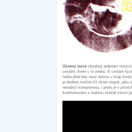
Ozveny lazov
obsahují jedenáct nových
cestám, které v ní vedou. K cestám fyz
našla před lety nový domov v kraji hor
je dodnes možné žít skoro stejně, jako s
nenabízí kompromisy, i proto je v písní
konfrontováno s realitou včetně všech j