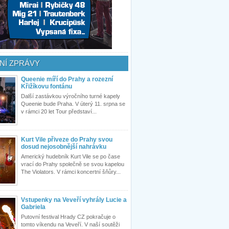
NÍ ZPRÁVY
Queenie míří do Prahy a rozezní
Křižíkovu fontánu
Další zastávkou výročního turné kapely
Queenie bude Praha. V úterý 11. srpna se
v rámci 20 let Tour představí...
Kurt Vile přiveze do Prahy svou
dosud nejosobnější nahrávku
Americký hudebník Kurt Vile se po čase
vrací do Prahy společně se svou kapelou
The Violators. V rámci koncertní šňůry...
Vstupenky na Veveří vyhrály Lucie a
Gabriela
Putovní festival Hrady CZ pokračuje o
tomto víkendu na Veveří. V naší soutěži