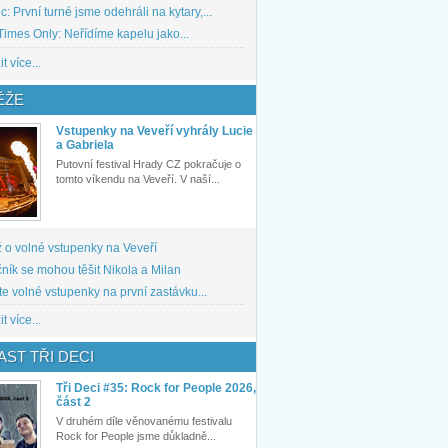
: První turné jsme odehráli na kytary,...
imes Only: Neřídíme kapelu jako...
t více...
ĚŽE
Vstupenky na Veveří vyhrály Lucie
a Gabriela
Putovní festival Hrady CZ pokračuje o
tomto víkendu na Veveří. V naší...
 o volné vstupenky na Veveří
ník se mohou těšit Nikola a Milan
te volné vstupenky na první zastávku...
t více...
ST TŘI DECI
Tři Deci #35: Rock for People 2026,
část 2
V druhém díle věnovanému festivalu
Rock for People jsme důkladně...