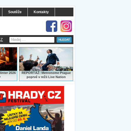
Soutěže
Kontakty
Z
:
Winter 2026
REPORTÁŽ
Metronome Prague
y
poprvé v režii Live Nation