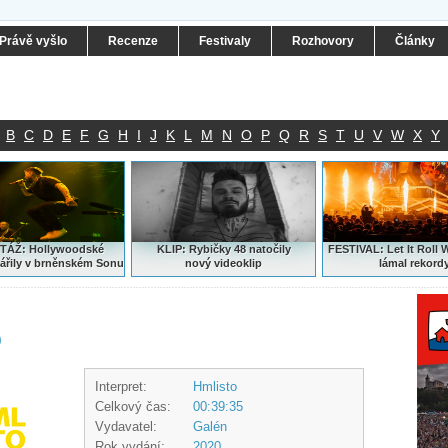
Právě vyšlo
Recenze
Festivaly
Rozhovory
Články
B
C
D
E
F
G
H
I
J
K
L
M
N
O
P
Q
R
S
T
U
V
W
X
Y
ÁŽ: Hollywoodské
KLIP: Rybičky 48 natočily
FESTIVAL:
Let It Roll 
ářily v brněnském Sonu
nový
videoklip
lámal rekord
o
Interpret:
Hmlisto
Celkový čas:
00:39:35
Vydavatel:
Galén
Rok vydání:
2020