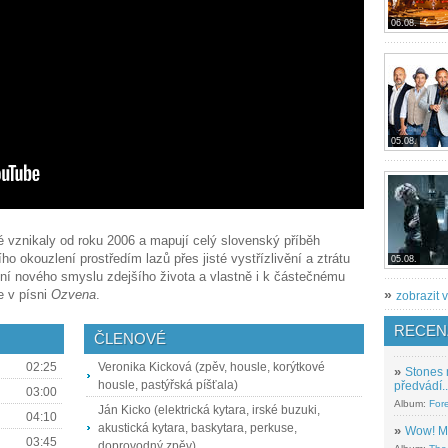
06.08.
05.08.
ré vznikaly od roku 2006 a mapují celý slovenský příběh
ího okouzlení prostředím lazů přes jisté vystřízlivění a ztrátu
05.08.
ení nového smyslu zdejšího života a vlastně i k částečnému
e v písni
Ozvena
.
»
zobrazit v
RECEN
ČLENOVÉ
02:25
Veronika Kicková (zpěv, housle, korýtkové
»
Stones 
housle, pastýřská píšťala)
předvádí..
03:00
Album:
For
Ján Kicko (elektrická kytara, irské buzuki,
04:10
akustická kytara, baskytara, perkuse,
»
Wow! M
03:45
doprovodný zpěv)