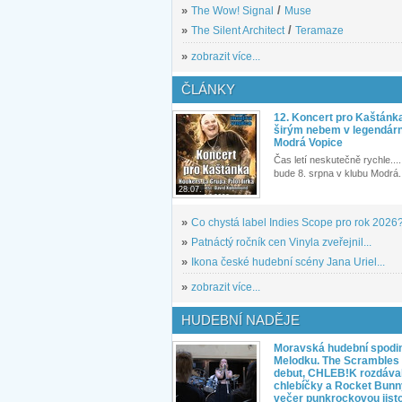
»
The Wow! Signal
/
Muse
»
The Silent Architect
/
Teramaze
»
zobrazit více...
ČLÁNKY
12. Koncert pro Kaštánk
širým nebem v legendár
Modrá Vopice
Čas letí neskutečně rychle.... 
bude 8. srpna v klubu Modrá.
28.07.
»
Co chystá label Indies Scope pro rok 2026
»
Patnáctý ročník cen Vinyla zveřejnil...
»
Ikona české hudební scény Jana Uriel...
»
zobrazit více...
HUDEBNÍ NADĚJE
Moravská hudební spodin
Melodku. The Scrambles l
debut, CHLEB!K rozdáva
chlebíčky a Rocket Bunn
večer punkrockovou jist