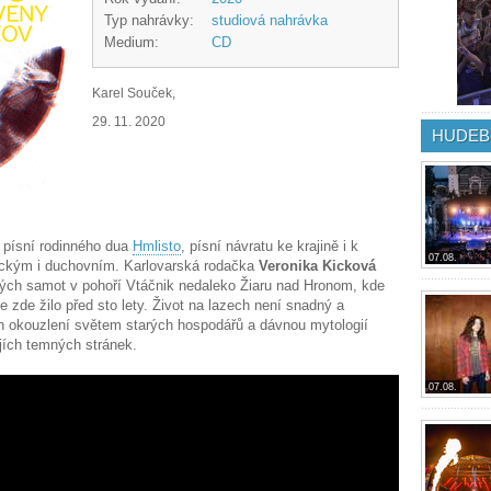
Typ nahrávky:
studiová nahrávka
Medium:
CD
Karel Souček,
29. 11. 2020
HUDEB
 písní rodinného dua
Hmlisto
, písní návratu ke krajině i k
07.08.
ickým i duchovním. Karlovarská rodačka
Veronika Kicková
ských samot v pohoří Vtáčnik nedaleko Žiaru nad Hronom, kde
e zde žilo před sto lety. Život na lazech není snadný a
ch okouzlení světem starých hospodářů a dávnou mytologií
ejích temných stránek.
07.08.