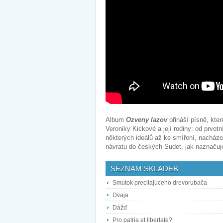
Album
Ozveny lazov
přináší písně, kte
Veroniky Kickové a její rodiny: od prvotn
některých ideálů až ke smíření, nacház
návratu do českých Sudet, jak naznačuj
SEZNAM SKLADEB
Smútok precitajúceho drevorubača
Dvaja
Dážď
Pro patria et libertate?