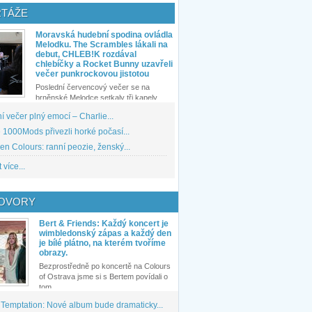
TÁŽE
Moravská hudební spodina ovládla
Melodku. The Scrambles lákali na
debut, CHLEB!K rozdával
chlebíčky a Rocket Bunny uzavřeli
večer punkrockovou jistotou
Poslední červencový večer se na
brněnské Melodce setkaly tři kapely...
 večer plný emocí – Charlie...
1000Mods přivezli horké počasí...
den Colours: ranní peozie, ženský...
 více...
OVORY
Bert & Friends: Každý koncert je
wimbledonský zápas a každý den
je bílé plátno, na kterém tvoříme
obrazy.
Bezprostředně po koncertě na Colours
of Ostrava jsme si s Bertem povídali o
tom,...
 Temptation: Nové album bude dramaticky...