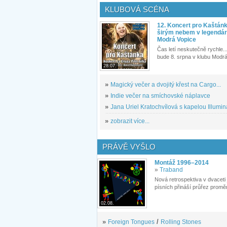
KLUBOVÁ SCÉNA
12. Koncert pro Kaštán
širým nebem v legendár
Modrá Vopice
Čas letí neskutečně rychle...
bude 8. srpna v klubu Modrá
28.07.
»
Magický večer a dvojitý křest na Cargo...
»
Indie večer na smíchovské náplavce
»
Jana Uriel Kratochvílová s kapelou Illuminat
»
zobrazit více...
PRÁVĚ VYŠLO
Montáž 1996–2014
»
Traband
Nová retrospektiva v dvaceti
písních přináší průřez proměn
02.08.
»
Foreign Tongues
/
Rolling Stones