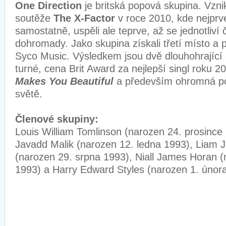
One Direction
je britská popová skupina. Vzni
soutěže
The X-Factor
v roce 2010, kde nejprve
samostatně, uspěli ale teprve, až se jednotliví 
dohromady. Jako skupina získali třetí místo a
Syco Music. Výsledkem jsou dvě dlouhohrající 
turné, cena Brit Award za nejlepší singl roku 2
Makes You Beautiful
a především ohromná po
světě.
Členové skupiny:
Louis William Tomlinson (narozen 24. prosince
Javadd Malik (narozen 12. ledna 1993), Liam
(narozen 29. srpna 1993), Niall James Horan (
1993) a Harry Edward Styles (narozen 1. únor