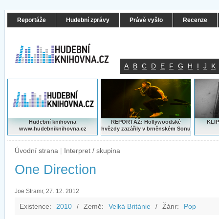
Reportáže
Hudební zprávy
Právě vyšlo
Recenze
A
B
C
D
E
F
G
H
I
J
K
Hudební knihovna
REPORTÁŽ: Hollywoodské
KLIP
www.hudebniknihovna.cz
hvězdy zazářily v brněnském Sonu
Úvodní strana
|
Interpret / skupina
One Direction
Joe Stramr, 27. 12. 2012
Existence:
2010
/
Země:
Velká Británie
/
Žánr:
Pop