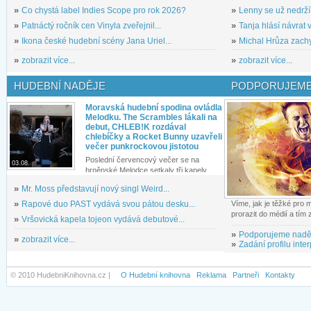
»
Co chystá label Indies Scope pro rok 2026?
»
Lenny se už nedrží
»
Patnáctý ročník cen Vinyla zveřejnil...
»
Tanja hlásí návrat v
»
Ikona české hudební scény Jana Uriel...
»
Michal Hrůza zachyc
»
zobrazit více...
»
zobrazit více...
HUDEBNÍ NADĚJE
PODPORUJEME
Moravská hudební spodina ovládla
Melodku. The Scrambles lákali na
debut, CHLEB!K rozdával
chlebíčky a Rocket Bunny uzavřeli
večer punkrockovou jistotou
Poslední červencový večer se na
03.08.
brněnské Melodce setkaly tři kapely...
»
Mr. Moss představují nový singl Weird...
»
Rapové duo PAST vydává svou pátou desku...
Víme, jak je těžké pro
prorazit do médií a tím
»
Vršovická kapela tojeon vydává debutové...
»
Podporujeme nadě
»
zobrazit více...
»
Zadání profilu inter
© 2010 HudebniKnihovna.cz |
O Hudební knihovna
Reklama
Partneři
Kontakty