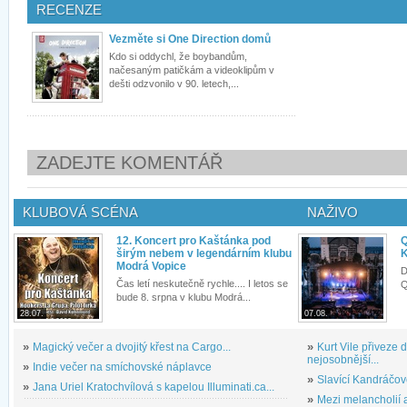
RECENZE
Vezměte si One Direction domů
Kdo si oddychl, že boybandům,
načesaným patičkám a videoklipům v
dešti odzvonilo v 90. letech,...
ZADEJTE KOMENTÁŘ
KLUBOVÁ SCÉNA
NAŽIVO
12. Koncert pro Kaštánka pod
Q
širým nebem v legendárním klubu
K
Modrá Vopice
D
Čas letí neskutečně rychle.... I letos se
Q
bude 8. srpna v klubu Modrá...
28.07.
07.08.
»
Magický večer a dvojitý křest na Cargo...
»
Kurt Vile přiveze
nejosobnější...
»
Indie večer na smíchovské náplavce
»
Slavící Kandráčov
»
Jana Uriel Kratochvílová s kapelou Illuminati.ca...
»
Mezi melancholií a