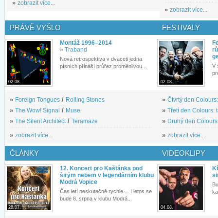
»
zobrazit více...
»
zobrazit více...
PRÁVĚ VYŠLO
FESTIVALY
Montáž 1996–2014
Fe
»
Traband
rů
g
Nová retrospektiva v dvaceti jedna
V 
písních přináší průřez proměnlivou...
pr
02.08.
02.08.
»
Foreign Tongues
/
Rolling Stones
»
Čtvrtý den Colours:
»
The Wow! Signal
/
Muse
»
Třetí den Colours: 
»
The Silent Architect
/
Teramaze
»
Druhý den Colours: 
»
zobrazit více...
»
zobrazit více...
ČLÁNKY
VIDEOKLIPY
12. Koncert pro Kaštánka pod
Kř
širým nebem v legendárním klubu
si
Modrá Vopice
Bu
Čas letí neskutečně rychle.... I letos se
ka
bude 8. srpna v klubu Modrá...
28.07.
04.08.