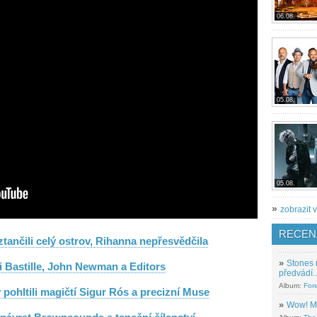
06.08.
05.08.
05.08.
»
zobrazit v
RECEN
ztančili celý ostrov, Rihanna nepřesvědčila
»
Stones 
li Bastille, John Newman a Editors
předvádí..
Album:
For
 pohltili magičtí Sigur Rós a precizní Muse
»
Wow! M