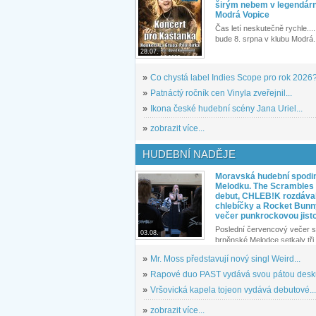
širým nebem v legendár
Modrá Vopice
Čas letí neskutečně rychle.... 
bude 8. srpna v klubu Modrá.
28.07.
»
Co chystá label Indies Scope pro rok 2026
»
Patnáctý ročník cen Vinyla zveřejnil...
»
Ikona české hudební scény Jana Uriel...
»
zobrazit více...
HUDEBNÍ NADĚJE
Moravská hudební spodin
Melodku. The Scrambles l
debut, CHLEB!K rozdáva
chlebíčky a Rocket Bunn
večer punkrockovou jist
Poslední červencový večer s
03.08.
brněnské Melodce setkaly tři 
»
Mr. Moss představují nový singl Weird...
»
Rapové duo PAST vydává svou pátou desku
»
Vršovická kapela tojeon vydává debutové...
»
zobrazit více...