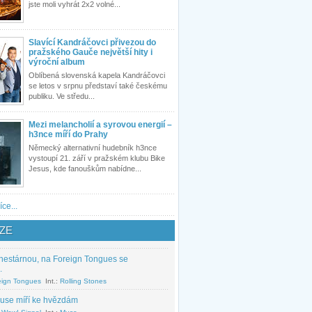
jste moli vyhrát 2x2 volné...
Slavící Kandráčovci přivezou do
pražského Gauče největší hity i
výroční album
Oblíbená slovenská kapela Kandráčovci
se letos v srpnu představí také českému
publiku. Ve středu...
Mezi melancholií a syrovou energií –
h3nce míří do Prahy
Německý alternativní hudebník h3nce
vystoupí 21. září v pražském klubu Bike
Jesus, kde fanouškům nabídne...
íce...
ZE
nestárnou, na Foreign Tongues se
.
eign Tongues
Int.:
Rolling Stones
use míří ke hvězdám