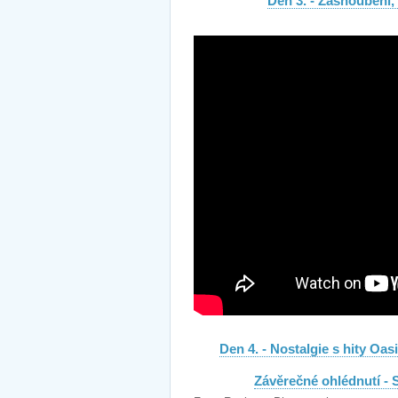
Den 3. - Zasnoubení,
Den 4. - Nostalgie s hity Oa
Závěrečné ohlédnutí - 