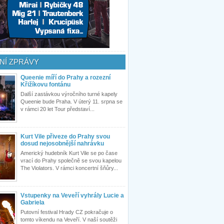
NÍ ZPRÁVY
Queenie míří do Prahy a rozezní
Křižíkovu fontánu
Další zastávkou výročního turné kapely
Queenie bude Praha. V úterý 11. srpna se
v rámci 20 let Tour představí...
Kurt Vile přiveze do Prahy svou
dosud nejosobnější nahrávku
Americký hudebník Kurt Vile se po čase
vrací do Prahy společně se svou kapelou
The Violators. V rámci koncertní šňůry...
Vstupenky na Veveří vyhrály Lucie a
Gabriela
Putovní festival Hrady CZ pokračuje o
tomto víkendu na Veveří. V naší soutěži