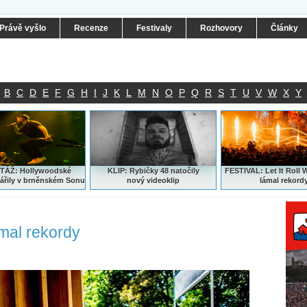
Právě vyšlo
Recenze
Festivaly
Rozhovory
Články
B
C
D
E
F
G
H
I
J
K
L
M
N
O
P
Q
R
S
T
U
V
W
X
Y
ÁŽ: Hollywoodské
KLIP: Rybičky 48 natočily
FESTIVAL:
Let It Roll 
ářily v brněnském Sonu
nový
videoklip
lámal rekord
mal rekordy