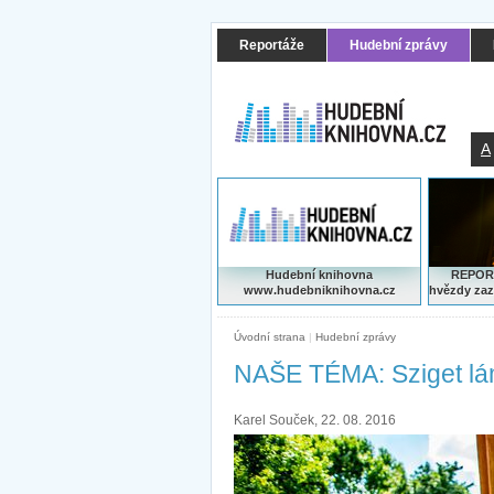
Reportáže
Hudební zprávy
A
Hudební knihovna
REPORT
www.hudebniknihovna.cz
hvězdy zaz
Úvodní strana
|
Hudební zprávy
NAŠE TÉMA: Sziget lá
Karel Souček, 22. 08. 2016