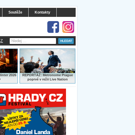
Soutěže
Kontakty
Z
:
Winter 2026
REPORTÁŽ
Metronome Prague
y
poprvé v režii Live Nation