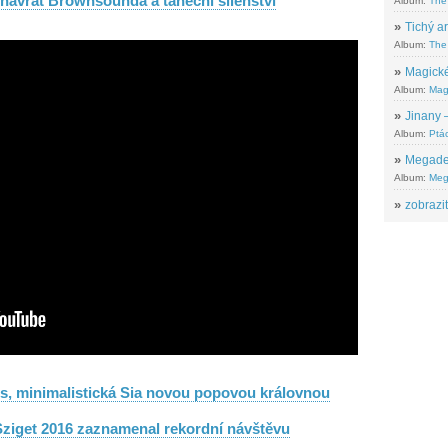
 návrat Brownsounda a taneční šílenství
Album:
The
»
Tichý ar
Album:
The 
»
Magické
Album:
Mag
»
Jinany –
Album:
Ptác
»
Megadeth
Album:
Meg
»
zobrazit
sis, minimalistická Sia novou popovou královnou
Sziget 2016 zaznamenal rekordní návštěvu