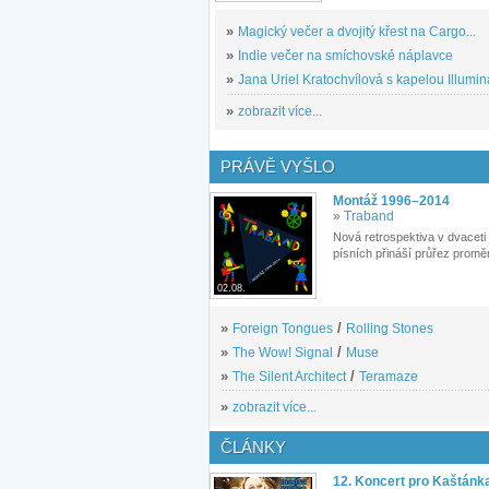
»
Magický večer a dvojitý křest na Cargo...
»
Indie večer na smíchovské náplavce
»
Jana Uriel Kratochvílová s kapelou Illuminat
»
zobrazit více...
PRÁVĚ VYŠLO
Montáž 1996–2014
»
Traband
Nová retrospektiva v dvaceti
písních přináší průřez proměn
02.08.
»
Foreign Tongues
/
Rolling Stones
»
The Wow! Signal
/
Muse
»
The Silent Architect
/
Teramaze
»
zobrazit více...
ČLÁNKY
12. Koncert pro Kaštánk