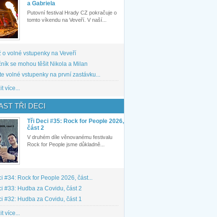
a Gabriela
Putovní festival Hrady CZ pokračuje o
tomto víkendu na Veveří. V naší...
 o volné vstupenky na Veveří
ník se mohou těšit Nikola a Milan
te volné vstupenky na první zastávku...
t více...
ST TŘI DECI
Tři Deci #35: Rock for People 2026,
část 2
V druhém díle věnovanému festivalu
Rock for People jsme důkladně...
ci #34: Rock for People 2026, část...
ci #33: Hudba za Covidu, část 2
ci #32: Hudba za Covidu, část 1
t více...