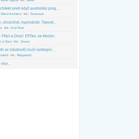
 Wow! Signal
Int.:
Muse
chitekt aneb když australský prog,...
Silent Architect
Int.:
Teramaze
, uhrančivé, hypnotické. Takové...
ic
Int.:
Acid Row
 Ptáci a Draci: EPčko, se kterým...
i a Draci
Int.:
Jinany
 se (studiově) loučí vynikající...
adeth
Int.:
Megadeth
 více...