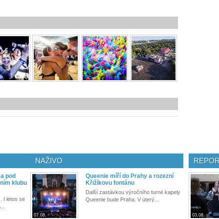
NAŽIVO
REPOR
ka pod
Queenie míří do Prahy a rozezní
ním klubu
Křižíkovu fontánu
Další zastávkou výročního turné kapely
. I letos se
Queenie bude Praha. V úterý...
...
07.08.
03.08.