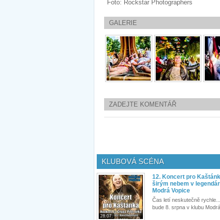
Foto: Rockstar Photographers
GALERIE
ZADEJTE KOMENTÁŘ
KLUBOVÁ SCÉNA
12. Koncert pro Kaštán
širým nebem v legendár
Modrá Vopice
Čas letí neskutečně rychle...
bude 8. srpna v klubu Modrá
28.07.