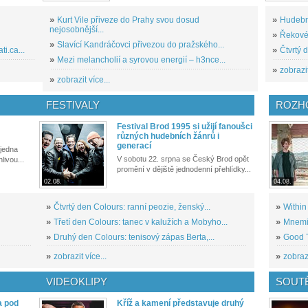
»
Kurt Vile přiveze do Prahy svou dosud
»
Hudební
nejosobnější...
»
Řekové 
»
Slavící Kandráčovci přivezou do pražského...
i.ca...
»
Čtvrtý 
»
Mezi melancholií a syrovou energií – h3nce...
»
zobrazit
»
zobrazit více...
FESTIVALY
ROZH
Festival Brod 1995 si užijí fanoušci
různých hudebních žánrů i
generací
 jedna
V sobotu 22. srpna se Český Brod opět
livou...
promění v dějiště jednodenní přehlídky...
02.08.
04.08.
»
Čtvrtý den Colours: ranní peozie, ženský...
»
Within
»
Třetí den Colours: tanec v kalužích a Mobyho...
»
Mnemic
»
Druhý den Colours: tenisový zápas Berta,...
»
Good T
»
zobrazit více...
»
zobrazi
VIDEOKLIPY
SOUT
a pod
Kříž a kamení představuje druhý