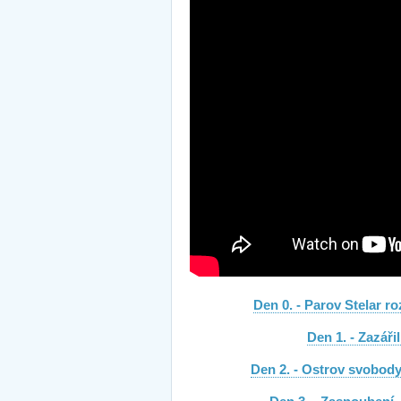
Den 0. - Parov Stelar ro
Den 1. - Zazáři
Den 2. - Ostrov svobody