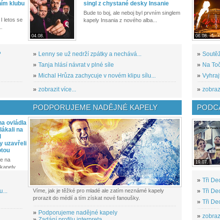
ním klubu
singl z chystané desky Insanie
Bude to boj, ale neboj byl prvním singlem
I letos se
kapely Insania z nového alba...
..
04.08.
06.08.
?
»
Lenny se už nedrží zpátky a nechává...
»
Soutěž
»
Tanja hlásí návrat v plné síle
»
Na Toč
»
Michal Hrůza zachycuje v novém klipu sílu...
»
Vyhraj
»
zobrazit více...
»
zobrazi
PODPORUJEME NADĚJNÉ KAPELY
PODCA
a ovládla
ákali na
l
y uzavřeli
otou
e na
19.07.
kapely...
»
Tři De
...
Víme, jak je těžké pro mladé ale zatím neznámé kapely
»
Tři De
prorazit do médií a tím získat nové fanoušky.
»
Tři De
»
Podporujeme nadějné kapely
»
zobrazi
»
Zadání profilu interpreta