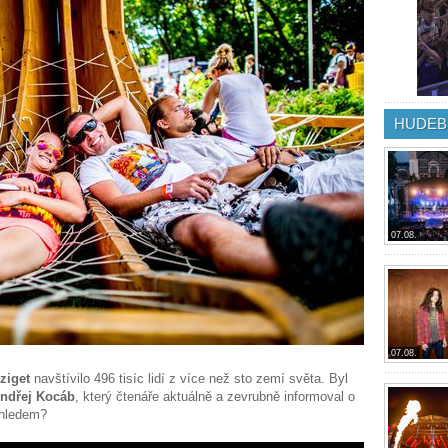
HUDEB
07.08.
07.08.
ziget
navštívilo 496 tisíc lidí z více než sto zemí světa. Byl
ndřej Kocáb
, který čtenáře aktuálně a zevrubně informoval o
pohledem?