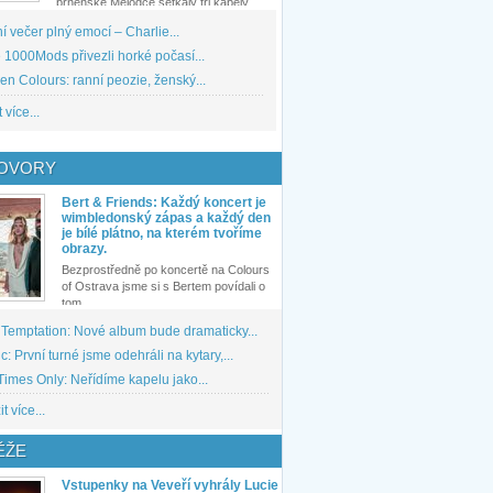
brněnské Melodce setkaly tři kapely...
 večer plný emocí – Charlie...
1000Mods přivezli horké počasí...
den Colours: ranní peozie, ženský...
 více...
OVORY
Bert & Friends: Každý koncert je
wimbledonský zápas a každý den
je bílé plátno, na kterém tvoříme
obrazy.
Bezprostředně po koncertě na Colours
of Ostrava jsme si s Bertem povídali o
tom,...
 Temptation: Nové album bude dramaticky...
: První turné jsme odehráli na kytary,...
imes Only: Neřídíme kapelu jako...
t více...
ĚŽE
Vstupenky na Veveří vyhrály Lucie