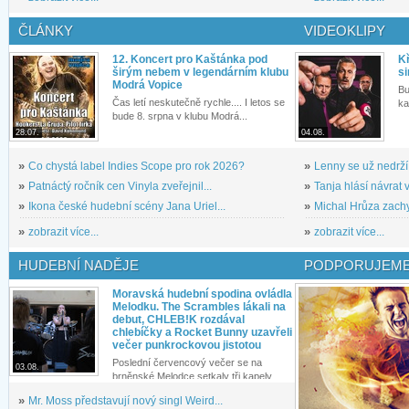
ČLÁNKY
VIDEOKLIPY
12. Koncert pro Kaštánka pod
Kř
širým nebem v legendárním klubu
si
Modrá Vopice
Bu
Čas letí neskutečně rychle.... I letos se
ka
bude 8. srpna v klubu Modrá...
28.07.
04.08.
»
Co chystá label Indies Scope pro rok 2026?
»
Lenny se už nedrží
»
Patnáctý ročník cen Vinyla zveřejnil...
»
Tanja hlásí návrat v
»
Ikona české hudební scény Jana Uriel...
»
Michal Hrůza zachyc
»
zobrazit více...
»
zobrazit více...
HUDEBNÍ NADĚJE
PODPORUJEME
Moravská hudební spodina ovládla
Melodku. The Scrambles lákali na
debut, CHLEB!K rozdával
chlebíčky a Rocket Bunny uzavřeli
večer punkrockovou jistotou
Poslední červencový večer se na
03.08.
brněnské Melodce setkaly tři kapely...
»
Mr. Moss představují nový singl Weird...