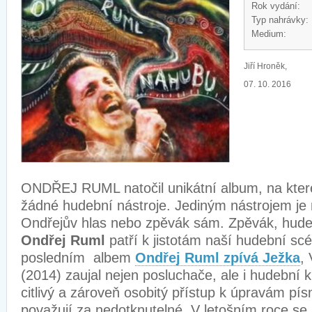
Rok vydání:
Typ nahrávky:
Medium:
Jiří Hroněk,
07. 10. 2016
ONDŘEJ RUML natočil unikátní album, na kter
žádné hudební nástroje. Jediným nástrojem j
Ondřejův hlas nebo zpěvák sám. Zpěvák, hude
Ondřej Ruml
patří k jistotám naší hudební sc
posledním albem
Ondřej Ruml zpívá Ježka
,
(2014) zaujal nejen posluchače, ale i hudební kri
citlivý a zároveň osobitý přístup k úpravám pís
považují za nedotknutelné. V letošním roce se p