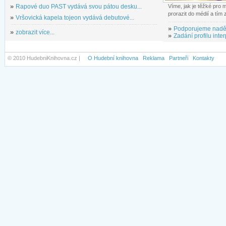
»
Rapové duo PAST vydává svou pátou desku...
Víme, jak je těžké pro
prorazit do médií a tím
»
Vršovická kapela tojeon vydává debutové...
»
Podporujeme nadě
»
zobrazit více...
»
Zadání profilu inter
© 2010 HudebniKnihovna.cz |
O Hudební knihovna
Reklama
Partneři
Kontakty