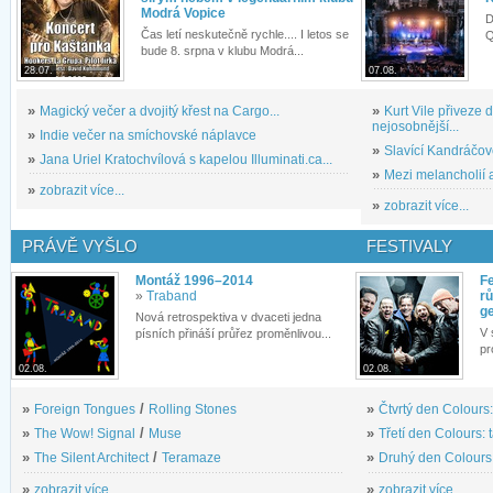
Modrá Vopice
D
Čas letí neskutečně rychle.... I letos se
Q
bude 8. srpna v klubu Modrá...
28.07.
07.08.
»
Magický večer a dvojitý křest na Cargo...
»
Kurt Vile přiveze
nejosobnější...
»
Indie večer na smíchovské náplavce
»
Slavící Kandráčov
»
Jana Uriel Kratochvílová s kapelou Illuminati.ca...
»
Mezi melancholií a
»
zobrazit více...
»
zobrazit více...
PRÁVĚ VYŠLO
FESTIVALY
Montáž 1996–2014
Fe
»
Traband
rů
g
Nová retrospektiva v dvaceti jedna
V 
písních přináší průřez proměnlivou...
pr
02.08.
02.08.
»
Foreign Tongues
/
Rolling Stones
»
Čtvrtý den Colours:
»
The Wow! Signal
/
Muse
»
Třetí den Colours: 
»
The Silent Architect
/
Teramaze
»
Druhý den Colours: 
»
zobrazit více...
»
zobrazit více...