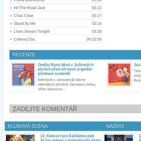
Praha bolestivosti
03:09
Hit The Road Jack
03:12
Chan Chan
05:27
Stand By Me
03:14
Lions Sleeps Tonight
03:28
Celkový čas:
00:32:56
RECENZE
Ondřej Ruml dává v Ježkových
Jaz
písních před věrností originálu
Témě
přednost svobodě
nový
Nahrávek s úpravami již dávno
Ruml
zlidovělých písniček Jaroslava Ježka,
Jiřího Voskovce...
ZADEJTE KOMENTÁŘ
KLUBOVÁ SCÉNA
NAŽIVO
12. Koncert pro Kaštánka pod
Q
širým nebem v legendárním klubu
K