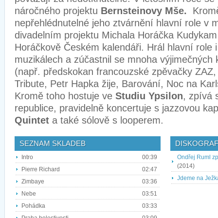
náročného projektu
Bernsteinovy Mše.
Kromě d
nepřehlédnutelné jeho ztvárnění hlavní role 
divadelním projektu Michala Horáčka Kudykam 
Horáčkově Českém kalendáři. Hrál hlavní role i
muzikálech a zúčastnil se mnoha výjimečných k
(např. předskokan francouzské zpěvačky ZAZ,
Tribute, Petr Hapka žije, Barování, Noc na Karlš
Kromě toho hostuje ve
Studiu Ypsilon
, zpívá 
republice, pravidelně koncertuje s jazzovou ka
Quintet
a také sólově s looperem.
SEZNAM SKLADEB
DISKOGRAF
Intro
00:39
Ondřej Ruml zp
(2014)
Pierre Richard
02:47
Jdeme na Ježk
Zimbaye
03:36
Nebe
03:51
Pohádka
03:33