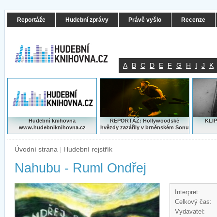
Reportáže
Hudební zprávy
Právě vyšlo
Recenze
A
B
C
D
E
F
G
H
I
J
K
Hudební knihovna
REPORTÁŽ: Hollywoodské
KLIP
www.hudebniknihovna.cz
hvězdy zazářily v brněnském Sonu
Úvodní strana
|
Hudební rejstřík
Nahubu - Ruml Ondřej
Interpret:
Celkový čas:
Vydavatel: