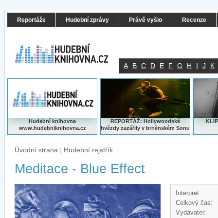
Reportáže
Hudební zprávy
Právě vyšlo
Recenze
A
B
C
D
E
F
G
H
I
J
K
Hudební knihovna
REPORTÁŽ: Hollywoodské
KLIP
www.hudebniknihovna.cz
hvězdy zazářily v brněnském Sonu
Úvodní strana
|
Hudební rejstřík
Meditace - Blue Effect
Interpret:
Celkový čas:
Vydavatel: