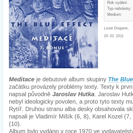
Rok vydání:
Typ nahrávky:
Medium:
Louie Disgane,
20. 02. 2011
Meditace
je debutové album skupiny
The Blue
začátku provázely problémy texty. Texty k pr
napsal původně
Jaroslav Hutka
. Jaroslav Hut
nebyl ideologicky povolen, a proto tyto texty 
Rytíř. Druhou stranu alba desky obsahovala skl
napsali je Vladimír Mišík (6, 8), Karel Kozel (7,
(10).
Album bylo vydáno v roce 1970 ve vydavatelst