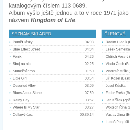
katalogovým číslem 113 0689.
Album vyšlo ještě jednou a to v roce 1971 jako
názvem
Kingdom of Life
.
SEZNAM SKLADEB
ČLENOVÉ
Paměť lásky
04:03
Radim Hladík (K
Blue Effect Street
04:04
Lešek Semelka 
Fénix
04:26
Oldřich Veselý 
Stroj na nic
02:25
Vlado Čech (Bu
Sluneční hrob
01:50
Vladimír Mišík 
Little Girl
03:54
Jiří Kozel (Bask
Deserted Alley
03:09
Josef Kůstka
Blues About Stone
07:59
Fedor Frešo (Ba
Rainy Day
03:57
Jan Křížek (Zpěv
Where Is My Star
03:27
Wojtěch Říha (B
Celkový čas:
00:39:14
Václav Zíma (B
Luboš Pospíšil 