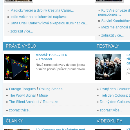
»
Magický večer a dvojitý křest na Cargo...
»
Kurt Vile přiveze
nejosobnější...
»
Indie večer na smíchovské náplavce
»
Slavící Kandráčov
»
Jana Uriel Kratochvílová s kapelou Illuminati.ca...
»
Mezi melancholií a
»
zobrazit více...
»
zobrazit více...
PRÁVĚ VYŠLO
FESTIVALY
Montáž 1996–2014
Fe
»
Traband
rů
g
Nová retrospektiva v dvaceti jedna
V 
písních přináší průřez proměnlivou...
pr
02.08.
02.08.
»
Foreign Tongues
/
Rolling Stones
»
Čtvrtý den Colours:
»
The Wow! Signal
/
Muse
»
Třetí den Colours: 
»
The Silent Architect
/
Teramaze
»
Druhý den Colours: 
»
zobrazit více...
»
zobrazit více...
ČLÁNKY
VIDEOKLIPY
12. Koncert pro Kaštánka pod
Kř