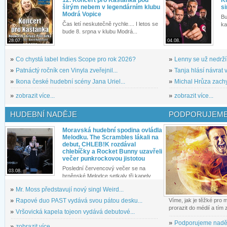
širým nebem v legendárním klubu
si
Modrá Vopice
Bu
Čas letí neskutečně rychle.... I letos se
ka
bude 8. srpna v klubu Modrá...
28.07.
04.08.
»
Co chystá label Indies Scope pro rok 2026?
»
Lenny se už nedrží
»
Patnáctý ročník cen Vinyla zveřejnil...
»
Tanja hlásí návrat v
»
Ikona české hudební scény Jana Uriel...
»
Michal Hrůza zachyc
»
zobrazit více...
»
zobrazit více...
HUDEBNÍ NADĚJE
PODPORUJEME
Moravská hudební spodina ovládla
Melodku. The Scrambles lákali na
debut, CHLEB!K rozdával
chlebíčky a Rocket Bunny uzavřeli
večer punkrockovou jistotou
Poslední červencový večer se na
03.08.
brněnské Melodce setkaly tři kapely...
»
Mr. Moss představují nový singl Weird...
»
Rapové duo PAST vydává svou pátou desku...
Víme, jak je těžké pro
prorazit do médií a tím
»
Vršovická kapela tojeon vydává debutové...
»
Podporujeme nadě
»
zobrazit více...