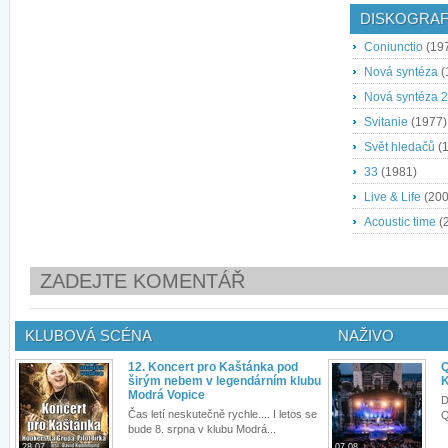
DISKOGRAF
Coniunctio
(19
Nová syntéza
(
Nová syntéza 2
Svitanie
(1977)
Svět hledačů
(1
33
(1981)
Live & Life
(200
Acoustic time
(
ZADEJTE KOMENTÁŘ
KLUBOVÁ SCÉNA
NAŽIVO
12. Koncert pro Kaštánka pod
Q
širým nebem v legendárním klubu
K
Modrá Vopice
D
Čas letí neskutečně rychle.... I letos se
Q
bude 8. srpna v klubu Modrá...
28.07.
07.08.