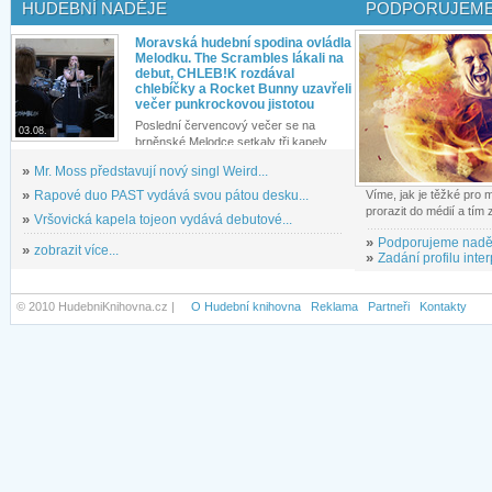
HUDEBNÍ NADĚJE
PODPORUJEME
Moravská hudební spodina ovládla
Melodku. The Scrambles lákali na
debut, CHLEB!K rozdával
chlebíčky a Rocket Bunny uzavřeli
večer punkrockovou jistotou
Poslední červencový večer se na
03.08.
brněnské Melodce setkaly tři kapely...
»
Mr. Moss představují nový singl Weird...
»
Rapové duo PAST vydává svou pátou desku...
Víme, jak je těžké pro
prorazit do médií a tím
»
Vršovická kapela tojeon vydává debutové...
»
Podporujeme nadě
»
zobrazit více...
»
Zadání profilu inter
© 2010 HudebniKnihovna.cz |
O Hudební knihovna
Reklama
Partneři
Kontakty