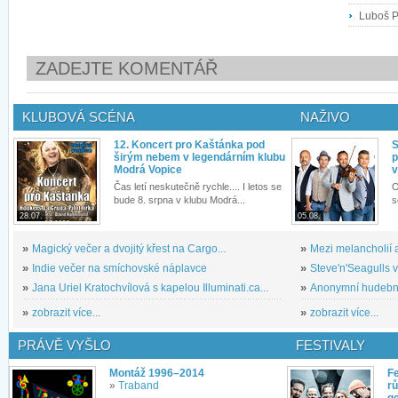
Luboš Po
ZADEJTE KOMENTÁŘ
KLUBOVÁ SCÉNA
NAŽIVO
12. Koncert pro Kaštánka pod
S
širým nebem v legendárním klubu
p
Modrá Vopice
v
Čas letí neskutečně rychle.... I letos se
O
bude 8. srpna v klubu Modrá...
s
28.07.
05.08.
»
Magický večer a dvojitý křest na Cargo...
»
Mezi melancholií a
»
Indie večer na smíchovské náplavce
»
Steve'n'Seagulls v 
»
Jana Uriel Kratochvílová s kapelou Illuminati.ca...
»
Anonymní hudební 
»
zobrazit více...
»
zobrazit více...
PRÁVĚ VYŠLO
FESTIVALY
Montáž 1996–2014
Fe
»
Traband
rů