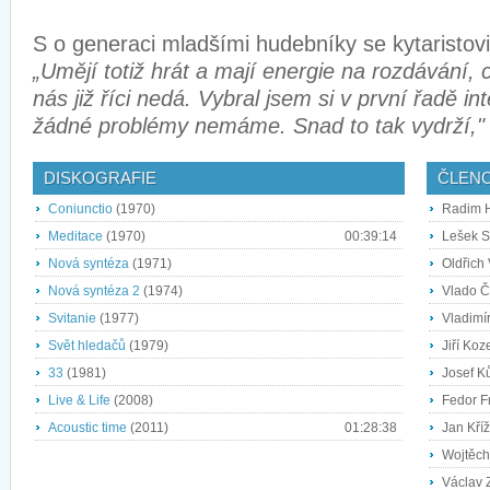
S o generaci mladšími hudebníky se kytaristovi
„Umějí totiž hrát a mají energie na rozdávání, 
nás již říci nedá. Vybral jsem si v první řadě inte
žádné problémy nemáme. Snad to tak vydrží,"
DISKOGRAFIE
ČLEN
Coniunctio
(1970)
Radim Hl
Meditace
(1970)
00:39:14
Lešek S
Nová syntéza
(1971)
Oldřich 
Nová syntéza 2
(1974)
Vlado Č
Svitanie
(1977)
Vladimí
Svět hledačů
(1979)
Jiří Koz
33
(1981)
Josef K
Live & Life
(2008)
Fedor Fr
Acoustic time
(2011)
01:28:38
Jan Kříž
Wojtěch
Václav 