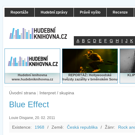
Reportáže
Hudební zprávy
Právě vyšlo
Recenze
A
B
C
D
E
F
G
H
I
J
K
Hudební knihovna
REPORTÁŽ: Hollywoodské
KLIP
www.hudebniknihovna.cz
hvězdy zazářily v brněnském Sonu
Úvodní strana
|
Interpret / skupina
Blue Effect
Louie Disgane, 20. 02. 2011
Existence:
1968
/
Země:
Česká republika
/
Žánr:
Rock and