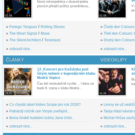
g
Nová retrospektiva v dvaceti jedna
V 
písních přináší průřez proměnlivou...
pr
02.08.
02.08.
»
Foreign Tongues
/
Rolling Stones
»
Čtvrtý den Colours:
»
The Wow! Signal
/
Muse
»
Třetí den Colours: 
»
The Silent Architect
/
Teramaze
»
Druhý den Colours: 
»
zobrazit více...
»
zobrazit více...
ČLÁNKY
VIDEOKLIPY
12. Koncert pro Kaštánka pod
Kř
širým nebem v legendárním klubu
si
Modrá Vopice
Bu
Čas letí neskutečně rychle.... I letos se
ka
bude 8. srpna v klubu Modrá...
28.07.
04.08.
»
Co chystá label Indies Scope pro rok 2026?
»
Lenny se už nedrží
»
Patnáctý ročník cen Vinyla zveřejnil...
»
Tanja hlásí návrat v
»
Ikona české hudební scény Jana Uriel...
»
Michal Hrůza zachyc
»
zobrazit více...
»
zobrazit více...