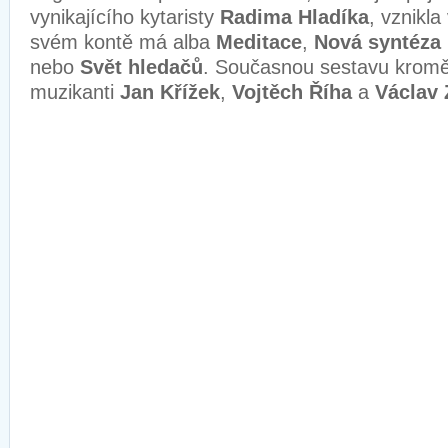
vynikajícího kytaristy
Radima Hladíka
, vznikl
svém kontě má alba
Meditace
,
Nová syntéza 
nebo
Svět hledačů
. Současnou sestavu krom
muzikanti
Jan Křížek
,
Vojtěch Říha
a
Václav