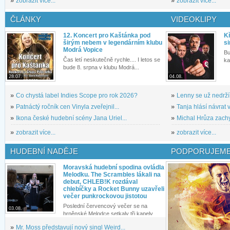
»
zobrazit více...
»
zobrazit více...
ČLÁNKY
VIDEOKLIPY
12. Koncert pro Kaštánka pod
Kř
širým nebem v legendárním klubu
si
Modrá Vopice
Bu
Čas letí neskutečně rychle.... I letos se
ka
bude 8. srpna v klubu Modrá...
28.07.
04.08.
»
Co chystá label Indies Scope pro rok 2026?
»
Lenny se už nedrží
»
Patnáctý ročník cen Vinyla zveřejnil...
»
Tanja hlásí návrat v
»
Ikona české hudební scény Jana Uriel...
»
Michal Hrůza zachyc
»
zobrazit více...
»
zobrazit více...
HUDEBNÍ NADĚJE
PODPORUJEME
Moravská hudební spodina ovládla
Melodku. The Scrambles lákali na
debut, CHLEB!K rozdával
chlebíčky a Rocket Bunny uzavřeli
večer punkrockovou jistotou
Poslední červencový večer se na
03.08.
brněnské Melodce setkaly tři kapely...
»
Mr. Moss představují nový singl Weird...