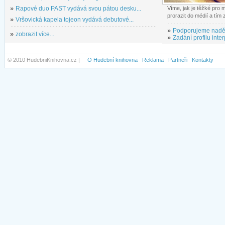
»
Rapové duo PAST vydává svou pátou desku...
Víme, jak je těžké pro
prorazit do médií a tím
»
Vršovická kapela tojeon vydává debutové...
»
Podporujeme nadě
»
zobrazit více...
»
Zadání profilu inter
© 2010 HudebniKnihovna.cz |
O Hudební knihovna
Reklama
Partneři
Kontakty