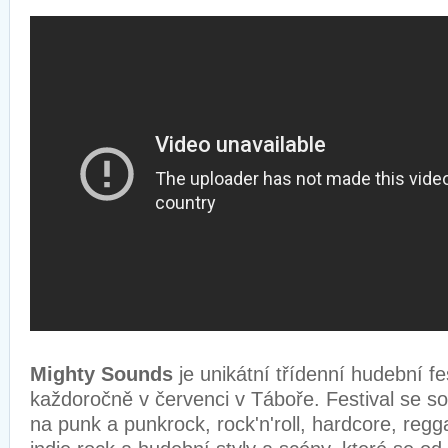
Mighty Sounds
je unikátní třídenní hudební fe
každoročně v červenci v Táboře. Festival se s
na punk a punkrock, rock'n'roll, hardcore, regga