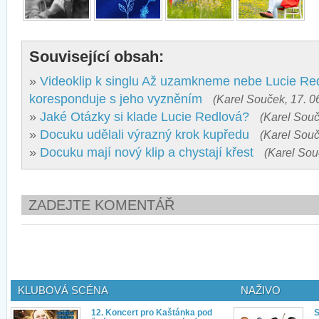
Související obsah:
»
Videoklip k singlu Až uzamkneme nebe Lucie Re
koresponduje s jeho vyzněním
(Karel Souček, 17. 0
»
Jaké Otázky si klade Lucie Redlová?
(Karel Souč
»
Docuku udělali výrazný krok kupředu
(Karel Souč
»
Docuku mají nový klip a chystají křest
(Karel Sou
ZADEJTE KOMENTÁŘ
KLUBOVÁ SCÉNA
NAŽIVO
12. Koncert pro Kaštánka pod
S