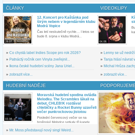
ČLÁNKY
VIDEOKLIPY
12. Koncert pro Kaštánka pod
Kř
širým nebem v legendárním klubu
si
Modrá Vopice
Bu
Čas letí neskutečně rychle.... I letos se
ka
bude 8. srpna v klubu Modrá...
28.07.
04.08.
»
Co chystá label Indies Scope pro rok 2026?
»
Lenny se už nedrží
»
Patnáctý ročník cen Vinyla zveřejnil...
»
Tanja hlásí návrat v
»
Ikona české hudební scény Jana Uriel...
»
Michal Hrůza zachyc
»
zobrazit více...
»
zobrazit více...
HUDEBNÍ NADĚJE
PODPORUJEME
Moravská hudební spodina ovládla
Melodku. The Scrambles lákali na
debut, CHLEB!K rozdával
chlebíčky a Rocket Bunny uzavřeli
večer punkrockovou jistotou
Poslední červencový večer se na
03.08.
brněnské Melodce setkaly tři kapely...
»
Mr. Moss představují nový singl Weird...