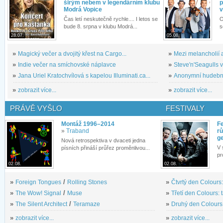
širým nebem v legendárním klubu
p
Modrá Vopice
v
Čas letí neskutečně rychle.... I letos se
O
bude 8. srpna v klubu Modrá...
s
28.07.
05.08.
»
Magický večer a dvojitý křest na Cargo...
»
Mezi melancholií a
»
Indie večer na smíchovské náplavce
»
Steve'n'Seagulls v 
»
Jana Uriel Kratochvílová s kapelou Illuminati.ca...
»
Anonymní hudební 
»
zobrazit více...
»
zobrazit více...
PRÁVĚ VYŠLO
FESTIVALY
Montáž 1996–2014
Fe
»
Traband
rů
g
Nová retrospektiva v dvaceti jedna
V 
písních přináší průřez proměnlivou...
pr
02.08.
02.08.
»
Foreign Tongues
/
Rolling Stones
»
Čtvrtý den Colours:
»
The Wow! Signal
/
Muse
»
Třetí den Colours: 
»
The Silent Architect
/
Teramaze
»
Druhý den Colours: 
»
zobrazit více...
»
zobrazit více...