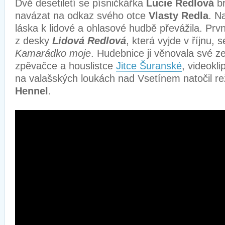
Dvě desetiletí se písničkářka
Lucie Redlová
br
navázat na odkaz svého otce
Vlasty Redla
. N
láska k lidové a ohlasové hudbě převážila. Prv
z desky
Lidová Redlová
, která vyjde v říjnu, 
Kamarádko moje
. Hudebnice ji věnovala své 
zpěvačce a houslistce
Jitce Šuranské
, videokl
na valašských loukách nad Vsetínem natočil re
Hennel
.