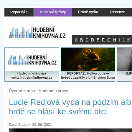
Reportáže
Hudební zprávy
Právě vyšlo
Recenze
A
B
C
D
E
F
G
H
I
J
K
Hudební knihovna
REPORTÁŽ: Hollywoodské
KLIP
www.hudebniknihovna.cz
hvězdy zazářily v brněnském Sonu
Úvodní strana
|
Hudební zprávy
Lucie Redlová vydá na podzim alb
hrdě se hlásí ke svému otci
Karel Souček, 25. 06. 2021