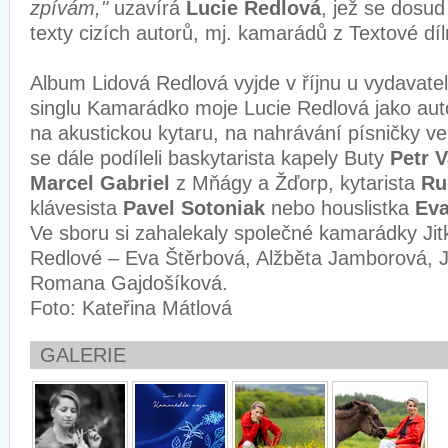
zpívám,"
uzavírá
Lucie Redlová
, jež se dosud
texty cizích autorů, mj. kamarádů z Textové dí
Album Lidová Redlová vyjde v říjnu u vydavatel
singlu Kamarádko moje Lucie Redlová jako auto
na akustickou kytaru, na nahrávání písničky v
se dále podíleli baskytarista kapely Buty
Petr V
Marcel Gabriel
z Mňágy a Žďorp, kytarista
Ru
klávesista
Pavel Sotoniak
nebo houslistka
Eva
Ve sboru si zahalekaly společné kamarádky Jit
Redlové – Eva Štěrbová, Alžběta Jamborová, 
Romana Gajdošíková.
Foto: Kateřina Mátlová
GALERIE