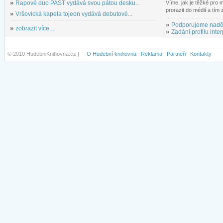
»
Rapové duo PAST vydává svou pátou desku...
Víme, jak je těžké pro
prorazit do médií a tím
»
Vršovická kapela tojeon vydává debutové...
»
Podporujeme nadě
»
zobrazit více...
»
Zadání profilu inter
© 2010 HudebniKnihovna.cz |
O Hudební knihovna
Reklama
Partneři
Kontakty