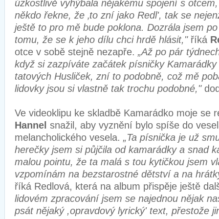
úzkostlivě vyhýbala nějakému spojení s otcem,
někdo řekne, že ‚to zní jako Redl', tak se neje
ještě to pro mě bude poklona. Dozrála jsem po
tomu, že se k jeho dílu chci hrdě hlásit,"
říká
R
otce v sobě stejně nezapře.
„Až po pár týdnech
když si zazpíváte začátek písničky Kamarádky
tatových Husliček, zní to podobně, což mě pob
lidovky jsou si vlastně tak trochu podobné,"
dod
Ve videoklipu ke skladbě Kamarádko moje se r
Hannel
snažil, aby vyznění bylo spíše do vese
melancholického vesela.
„Ta písnička je už smu
herečky jsem si půjčila od kamarádky a snad k
malou pointu, že ta malá s tou kytičkou jsem vl
vzpomínám na bezstarostné dětství a na hrátk
říká Redlová, která na album přispěje ještě dal
lidovém zpracování jsem se najednou nějak našl
psát nějaký ,opravdový lyrický' text, přestože j