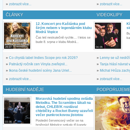
»
zobrazit více...
»
zobrazit více...
ČLÁNKY
VIDEOKLIPY
12. Koncert pro Kaštánka pod
Kř
širým nebem v legendárním klubu
si
Modrá Vopice
Bu
Čas letí neskutečně rychle.... I letos se
ka
bude 8. srpna v klubu Modrá...
28.07.
04.08.
»
Co chystá label Indies Scope pro rok 2026?
»
Lenny se už nedrží
»
Patnáctý ročník cen Vinyla zveřejnil...
»
Tanja hlásí návrat v
»
Ikona české hudební scény Jana Uriel...
»
Michal Hrůza zachyc
»
zobrazit více...
»
zobrazit více...
HUDEBNÍ NADĚJE
PODPORUJEME
Moravská hudební spodina ovládla
Melodku. The Scrambles lákali na
debut, CHLEB!K rozdával
chlebíčky a Rocket Bunny uzavřeli
večer punkrockovou jistotou
Poslední červencový večer se na
03.08.
brněnské Melodce setkaly tři kapely...