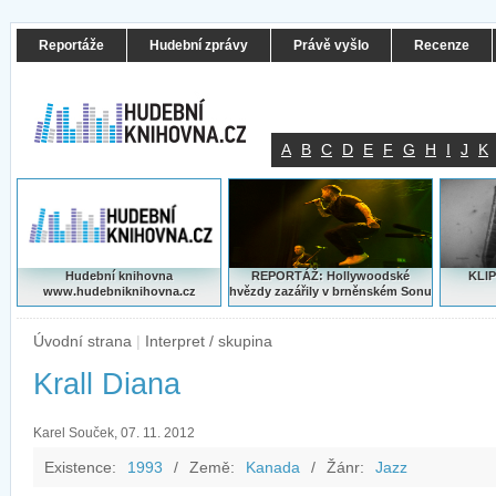
Reportáže
Hudební zprávy
Právě vyšlo
Recenze
A
B
C
D
E
F
G
H
I
J
K
Hudební knihovna
REPORTÁŽ: Hollywoodské
KLIP
www.hudebniknihovna.cz
hvězdy zazářily v brněnském Sonu
Úvodní strana
|
Interpret / skupina
Krall Diana
Karel Souček, 07. 11. 2012
Existence:
1993
/
Země:
Kanada
/
Žánr:
Jazz