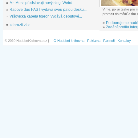
»
Mr. Moss představují nový singl Weird...
»
Rapové duo PAST vydává svou pátou desku...
Víme, jak je těžké pro
prorazit do médií a tím
»
Vršovická kapela tojeon vydává debutové...
»
Podporujeme nadě
»
zobrazit více...
»
Zadání profilu inter
© 2010 HudebniKnihovna.cz |
O Hudební knihovna
Reklama
Partneři
Kontakty