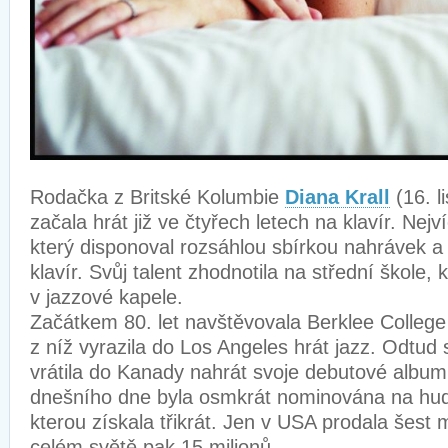
Rodačka z Britské Kolumbie
Diana Krall
(16. l
začala hrát již ve čtyřech letech na klavír. Nejvíc 
který disponoval rozsáhlou sbírkou nahrávek a 
klavír. Svůj talent zhodnotila na střední škole,
v jazzové kapele.
Začátkem 80. let navštěvovala Berklee College
z níž vyrazila do Los Angeles hrát jazz. Odtud
vrátila do Kanady nahrát svoje debutové albu
dnešního dne byla osmkrát nominována na h
kterou získala třikrát. Jen v USA prodala šest 
celém světě pak 15 milionů.