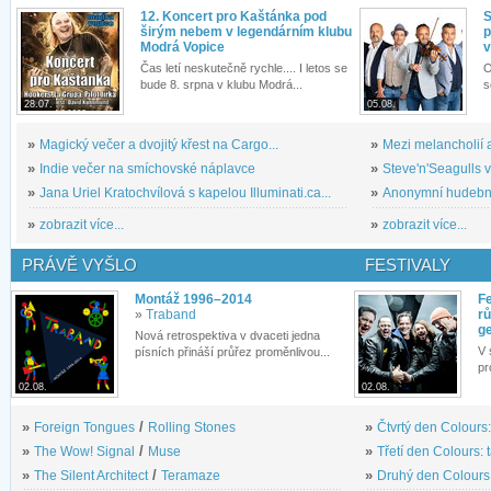
12. Koncert pro Kaštánka pod
S
širým nebem v legendárním klubu
p
Modrá Vopice
v
Čas letí neskutečně rychle.... I letos se
O
bude 8. srpna v klubu Modrá...
s
28.07.
05.08.
»
Magický večer a dvojitý křest na Cargo...
»
Mezi melancholií a
»
Indie večer na smíchovské náplavce
»
Steve'n'Seagulls v 
»
Jana Uriel Kratochvílová s kapelou Illuminati.ca...
»
Anonymní hudební 
»
zobrazit více...
»
zobrazit více...
PRÁVĚ VYŠLO
FESTIVALY
Montáž 1996–2014
Fe
»
Traband
rů
g
Nová retrospektiva v dvaceti jedna
V 
písních přináší průřez proměnlivou...
pr
02.08.
02.08.
»
Foreign Tongues
/
Rolling Stones
»
Čtvrtý den Colours:
»
The Wow! Signal
/
Muse
»
Třetí den Colours: 
»
The Silent Architect
/
Teramaze
»
Druhý den Colours: 