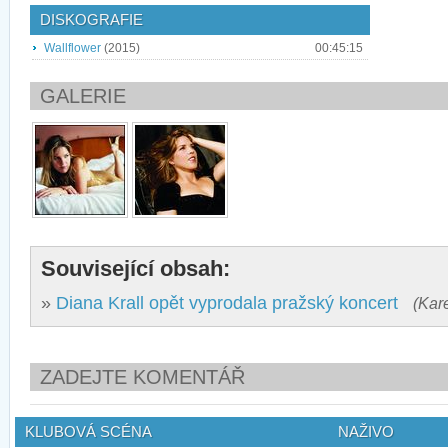
DISKOGRAFIE
Wallflower
(2015)
00:45:15
GALERIE
Související obsah:
»
Diana Krall opět vyprodala pražský koncert
(Kar
ZADEJTE KOMENTÁŘ
KLUBOVÁ SCÉNA
NAŽIVO