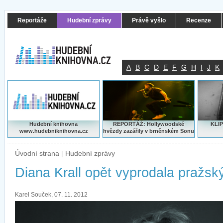
Reportáže
Hudební zprávy
Právě vyšlo
Recenze
A
B
C
D
E
F
G
H
I
J
K
Hudební knihovna
REPORTÁŽ: Hollywoodské
KLIP
www.hudebniknihovna.cz
hvězdy zazářily v brněnském Sonu
Úvodní strana
|
Hudební zprávy
Diana Krall opět vyprodala pražsk
Karel Souček, 07. 11. 2012