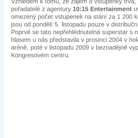
Vzhledem k tomu, že zájem o vstupenky trvá, 
pořadatelé z agentury
10:15 Entertainment
uv
omezený počet vstupenek na stání za 1 200 ko
jsou od pondělí 5. listopadu pouze v distribuční
Poprvé se tato nepřehlédnutelná superstar s 
hlasem u nás představila v prosinci 2004 v ho
aréně, poté v listopadu 2009 v beznadějně v
Kongresovém centru.