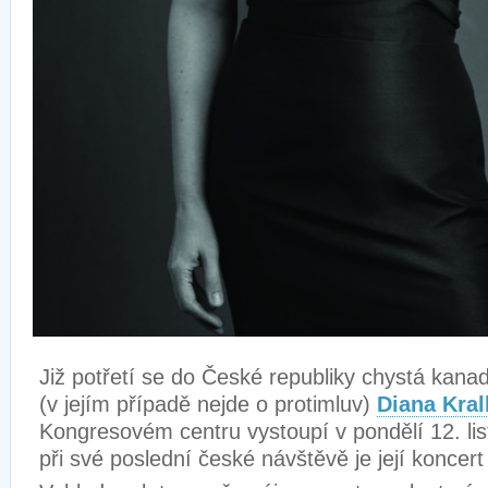
Již potřetí se do České republiky chystá kana
(v jejím případě nejde o protimluv)
Diana Kral
Kongresovém centru vystoupí v pondělí 12. lis
při své poslední české návštěvě je její koncer