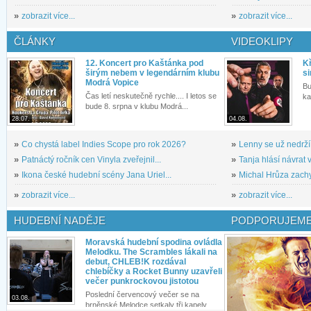
»
zobrazit více...
»
zobrazit více...
ČLÁNKY
VIDEOKLIPY
12. Koncert pro Kaštánka pod
Kř
širým nebem v legendárním klubu
si
Modrá Vopice
Bu
Čas letí neskutečně rychle.... I letos se
ka
bude 8. srpna v klubu Modrá...
28.07.
04.08.
»
Co chystá label Indies Scope pro rok 2026?
»
Lenny se už nedrží
»
Patnáctý ročník cen Vinyla zveřejnil...
»
Tanja hlásí návrat v
»
Ikona české hudební scény Jana Uriel...
»
Michal Hrůza zachyc
»
zobrazit více...
»
zobrazit více...
HUDEBNÍ NADĚJE
PODPORUJEME
Moravská hudební spodina ovládla
Melodku. The Scrambles lákali na
debut, CHLEB!K rozdával
chlebíčky a Rocket Bunny uzavřeli
večer punkrockovou jistotou
Poslední červencový večer se na
03.08.
brněnské Melodce setkaly tři kapely...