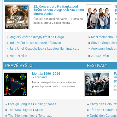
12. Koncert pro Kaštánka pod
S
širým nebem v legendárním klubu
p
Modrá Vopice
v
Čas letí neskutečně rychle.... I letos se
O
bude 8. srpna v klubu Modrá...
s
28.07.
05.08.
»
Magický večer a dvojitý křest na Cargo...
»
Mezi melancholií a
»
Indie večer na smíchovské náplavce
»
Steve'n'Seagulls v 
»
Jana Uriel Kratochvílová s kapelou Illuminati.ca...
»
Anonymní hudební 
»
zobrazit více...
»
zobrazit více...
PRÁVĚ VYŠLO
FESTIVALY
Montáž 1996–2014
Fe
»
Traband
rů
g
Nová retrospektiva v dvaceti jedna
V 
písních přináší průřez proměnlivou...
pr
02.08.
02.08.
»
Foreign Tongues
/
Rolling Stones
»
Čtvrtý den Colours:
»
The Wow! Signal
/
Muse
»
Třetí den Colours: 
»
The Silent Architect
/
Teramaze
»
Druhý den Colours: 