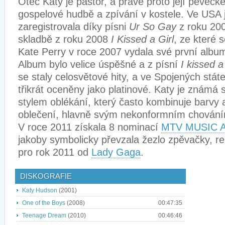
Otec Katy je pastor, a právě proto její pěveck
gospelové hudbě a zpívání v kostele. Ve USA j
zaregistrovala díky písni
Ur So Gay
z roku 200
skladbě z roku 2008
I Kissed a Girl
, ze které s
Kate Perry v roce 2007 vydala své první alb
Album bylo velice úspěšné a z písní
I kissed a
se staly celosvětové hity, a ve Spojených stát
třikrát oceněny jako platinové. Katy je znám
stylem oblékání, který často kombinuje barvy 
oblečení, hlavně svým nekonformním chován
V roce 2011 získala 8 nominací
MTV MUSIC 
jakoby symbolicky převzala žezlo zpěvačky, reb
pro rok 2011 od
Lady Gaga
.
DISKOGRAFIE
Katy Hudson
(2001)
One of the Boys
(2008)
00:47:35
Teenage Dream
(2010)
00:46:46