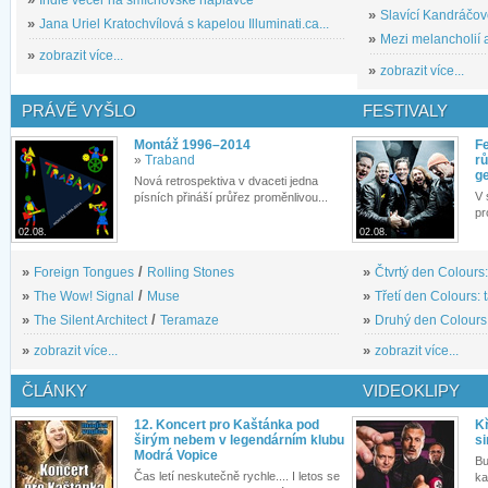
»
Indie večer na smíchovské náplavce
»
Slavící Kandráčov
»
Jana Uriel Kratochvílová s kapelou Illuminati.ca...
»
Mezi melancholií a
»
zobrazit více...
»
zobrazit více...
PRÁVĚ VYŠLO
FESTIVALY
Montáž 1996–2014
Fe
»
Traband
rů
g
Nová retrospektiva v dvaceti jedna
V 
písních přináší průřez proměnlivou...
pr
02.08.
02.08.
»
Foreign Tongues
/
Rolling Stones
»
Čtvrtý den Colours:
»
The Wow! Signal
/
Muse
»
Třetí den Colours: 
»
The Silent Architect
/
Teramaze
»
Druhý den Colours: 
»
zobrazit více...
»
zobrazit více...
ČLÁNKY
VIDEOKLIPY
12. Koncert pro Kaštánka pod
Kř
širým nebem v legendárním klubu
si
Modrá Vopice
Bu
Čas letí neskutečně rychle.... I letos se
ka