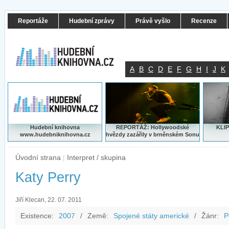
Reportáže
Hudební zprávy
Právě vyšlo
Recenze
A
B
C
D
E
F
G
H
I
J
K
Hudební knihovna
REPORTÁŽ: Hollywoodské
KLIP
www.hudebniknihovna.cz
hvězdy zazářily v brněnském Sonu
Úvodní strana
|
Interpret / skupina
Katy Perry
Jiří Klecan, 22. 07. 2011
Existence:
2007
/
Země:
Spojené státy americké
/
Žánr:
P