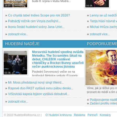
bude 8. srpna v klubu Modrá...
28.07.
04.08.
»
Co chystá label Indies Scope pro rok 2026?
»
Lenny se už nedrží
»
Patnáctý ročník cen Vinyla zveřejnil...
»
Tanja hlásí návrat v
»
Ikona české hudební scény Jana Uriel...
»
Michal Hrůza zachyc
»
zobrazit více...
»
zobrazit více...
HUDEBNÍ NADĚJE
PODPORUJEME
Moravská hudební spodina ovládla
Melodku. The Scrambles lákali na
debut, CHLEB!K rozdával
chlebíčky a Rocket Bunny uzavřeli
večer punkrockovou jistotou
Poslední červencový večer se na
03.08.
brněnské Melodce setkaly tři kapely...
»
Mr. Moss představují nový singl Weird...
»
Rapové duo PAST vydává svou pátou desku...
Víme, jak je těžké pro
prorazit do médií a tím
»
Vršovická kapela tojeon vydává debutové...
»
Podporujeme nadě
»
zobrazit více...
»
Zadání profilu inter
© 2010 HudebniKnihovna.cz |
O Hudební knihovna
Reklama
Partneři
Kontakty