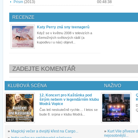
Prism
(2013)
00:48:38
RECENZE
Katy Perry zná sny teenagerů
Když se v květnu 2008 v televizích a
všemožných světových rádií (a
kupodivu i u nás) objevil...
ZADEJTE KOMENTÁŘ
KLUBOVÁ SCÉNA
NAŽIVO
12. Koncert pro Kaštánka pod
Q
širým nebem v legendárním klubu
K
Modrá Vopice
D
Čas letí neskutečně rychle.... I letos se
Q
bude 8. srpna v klubu Modrá...
28.07.
07.08.
»
Magický večer a dvojitý křest na Cargo...
»
Kurt Vile přiveze
nejosobnější...