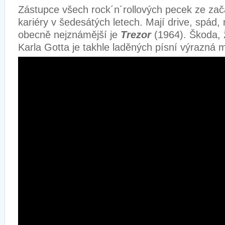
Zástupce všech rock´n´rollových pecek ze za
kariéry v šedesátých letech. Mají drive, spád, 
obecně nejznámější je
Trezor
(1964). Škoda, 
Karla Gotta je takhle laděných písní výrazná 