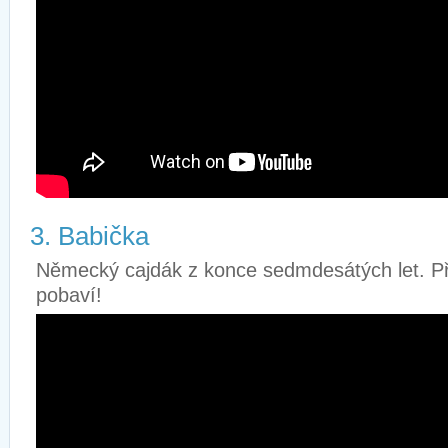
3. Babička
Německý cajdák z konce sedmdesátých let. Př
pobaví!