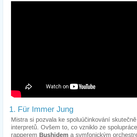
1. Für Immer Jung
Mistra si pozvala ke spoluúčinkování skutečn
interpretů. Ovšem to, co vzniklo ze spoluprá
rapperem
Bushidem
a symfonickým orchestre