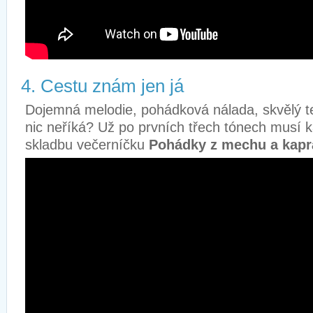
4. Cestu znám jen já
Dojemná melodie, pohádková nálada, skvělý t
nic neříká? Už po prvních třech tónech musí ka
skladbu večerníčku
Pohádky z mechu a kapr