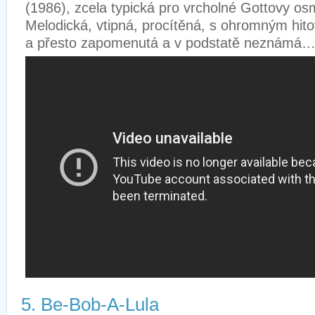
(1986), zcela typická pro vrcholné Gottovy os
Melodická, vtipná, procítěná, s ohromným hit
a přesto zapomenutá a v podstatě neznámá
5. Be-Bob-A-Lula