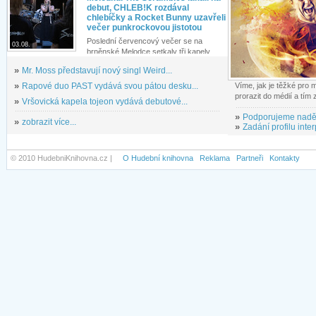
debut, CHLEB!K rozdával
chlebíčky a Rocket Bunny uzavřeli
večer punkrockovou jistotou
Poslední červencový večer se na
03.08.
brněnské Melodce setkaly tři kapely...
»
Mr. Moss představují nový singl Weird...
»
Rapové duo PAST vydává svou pátou desku...
Víme, jak je těžké pro
prorazit do médií a tím
»
Vršovická kapela tojeon vydává debutové...
»
Podporujeme nadě
»
zobrazit více...
»
Zadání profilu inter
© 2010 HudebniKnihovna.cz |
O Hudební knihovna
Reklama
Partneři
Kontakty