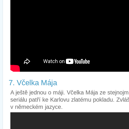
7. Včelka Mája
A ještě jednou o máji. Včelka Mája ze stejno
seriálu patří ke Karlovu zlatému pokladu. Zvl
v německém jazyce.