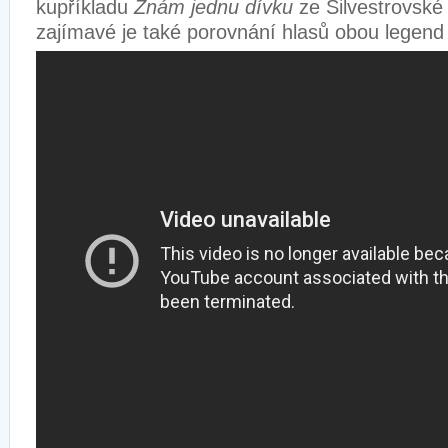
kupříkladu
Znám jednu dívku
ze Silvestrovské
zajímavé je také porovnání hlasů obou legen