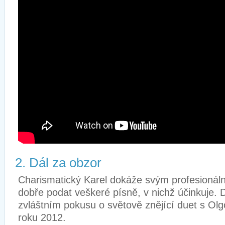
2. Dál za obzor
Charismatický Karel dokáže svým profesionál
dobře podat veškeré písně, v nichž účinkuje. 
zvláštním pokusu o světově znějící duet s Ol
roku 2012.