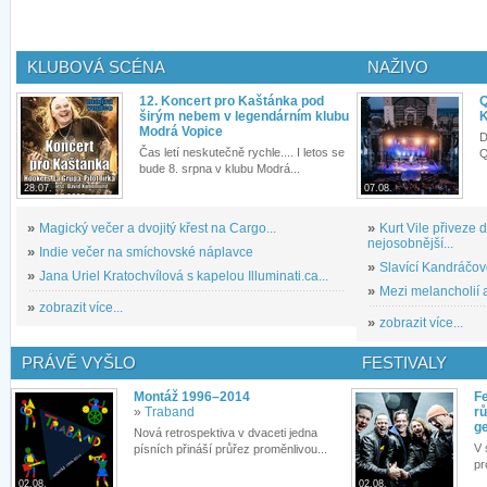
KLUBOVÁ SCÉNA
NAŽIVO
12. Koncert pro Kaštánka pod
Q
širým nebem v legendárním klubu
K
Modrá Vopice
D
Čas letí neskutečně rychle.... I letos se
Q
bude 8. srpna v klubu Modrá...
28.07.
07.08.
»
Magický večer a dvojitý křest na Cargo...
»
Kurt Vile přiveze
nejosobnější...
»
Indie večer na smíchovské náplavce
»
Slavící Kandráčov
»
Jana Uriel Kratochvílová s kapelou Illuminati.ca...
»
Mezi melancholií a
»
zobrazit více...
»
zobrazit více...
PRÁVĚ VYŠLO
FESTIVALY
Montáž 1996–2014
Fe
»
Traband
rů
g
Nová retrospektiva v dvaceti jedna
V 
písních přináší průřez proměnlivou...
pr
02.08.
02.08.