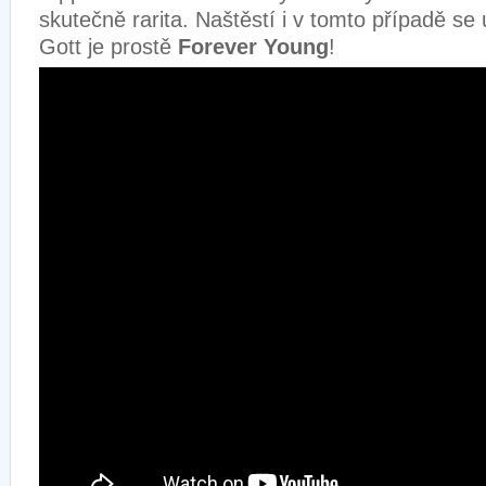
skutečně rarita. Naštěstí i v tomto případě se 
Gott je prostě
Forever Young
!