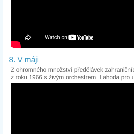
8. V máji
Z ohromného množství předělávek zahraničních
z roku 1966 s živým orchestrem. Lahoda pro u