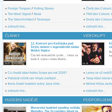
»
Foreign Tongues
/
Rolling Stones
»
Čtvrtý den Colours:
»
The Wow! Signal
/
Muse
»
Třetí den Colours: 
»
The Silent Architect
/
Teramaze
»
Druhý den Colours: 
»
zobrazit více...
»
zobrazit více...
ČLÁNKY
VIDEOKLIPY
12. Koncert pro Kaštánka pod
Kř
širým nebem v legendárním klubu
si
Modrá Vopice
Bu
Čas letí neskutečně rychle.... I letos se
ka
bude 8. srpna v klubu Modrá...
28.07.
04.08.
»
Co chystá label Indies Scope pro rok 2026?
»
Lenny se už nedrží
»
Patnáctý ročník cen Vinyla zveřejnil...
»
Tanja hlásí návrat v
»
Ikona české hudební scény Jana Uriel...
»
Michal Hrůza zachyc
»
zobrazit více...
»
zobrazit více...
HUDEBNÍ NADĚJE
PODPORUJEME
Moravská hudební spodina ovládla
Melodku. The Scrambles lákali na