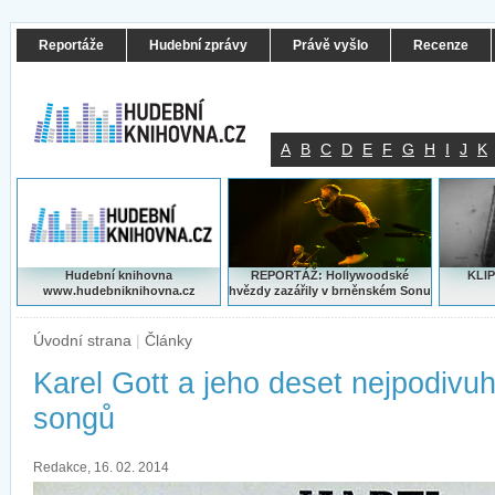
Reportáže
Hudební zprávy
Právě vyšlo
Recenze
A
B
C
D
E
F
G
H
I
J
K
Hudební knihovna
REPORTÁŽ: Hollywoodské
KLIP
www.hudebniknihovna.cz
hvězdy zazářily v brněnském Sonu
Úvodní strana
|
Články
Karel Gott a jeho deset nejpodivu
songů
Redakce, 16. 02. 2014