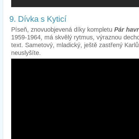
9. Dívka s Kyticí
Píseň, znovuobjevená díky kompletu
Pár hav
1959-1964, má skvělý rytmus, výraznou decho
text. Sametový, mladický, ještě zastřený Karlů
neuslyšíte.