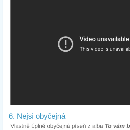
6. Nejsi obyčejná
Vlastně úplně obyčejná píseň z alba
To vám b