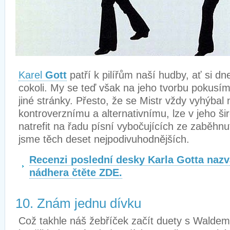
Karel
Gott
patří k pilířům naší hudby, ať si d
cokoli. My se teď však na jeho tvorbu pokusím
jiné stránky. Přesto, že se Mistr vždy vyhýba
kontroverznímu a alternativnímu, lze v jeho š
natrefit na řadu písní vybočujících ze zaběhnut
jsme těch deset nejpodivuhodnějších.
Recenzi poslední desky Karla Gotta nazv
nádhera čtěte ZDE.
10. Znám jednu dívku
Což takhle náš žebříček začít duety s Wald