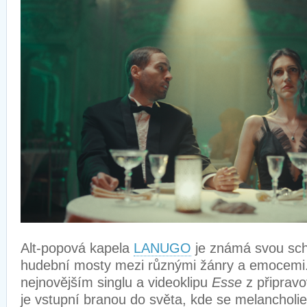
Alt-popová kapela
LANUGO
je známá svou scho
hudební mosty mezi různými žánry a emocemi. 
nejnovějším singlu a videoklipu
Esse
z připravo
je vstupní branou do světa, kde se melancholie