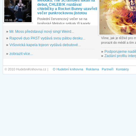
Melodku. The Scrambles lákali na
debut, CHLEB!K rozdával
chlebíčky a Rocket Bunny uzavřeli
večer punkrockovou jistotou
Poslední červencový večer se na
03.08.
brněnské Melodce setkaly tři kapely...
»
Mr. Moss představují nový singl Weird...
»
Rapové duo PAST vydává svou pátou desku...
Víme, jak je těžké pro
prorazit do médií a tím
»
Vršovická kapela tojeon vydává debutové...
»
Podporujeme nadě
»
zobrazit více...
»
Zadání profilu inter
© 2010 HudebniKnihovna.cz |
O Hudební knihovna
Reklama
Partneři
Kontakty