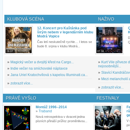
KLUBOVÁ SCÉNA
NAŽIVO
12. Koncert pro Kaštánka pod
Q
širým nebem v legendárním klubu
K
Modrá Vopice
D
Čas letí neskutečně rychle.... I letos se
Q
bude 8. srpna v klubu Modrá...
28.07.
07.08.
»
Magický večer a dvojitý křest na Cargo...
»
Kurt Vile přiveze
nejosobnější...
»
Indie večer na smíchovské náplavce
»
Slavící Kandráčov
»
Jana Uriel Kratochvílová s kapelou Illuminati.ca...
»
Mezi melancholií a
»
zobrazit více...
»
zobrazit více...
PRÁVĚ VYŠLO
FESTIVALY
Montáž 1996–2014
Fe
»
Traband
rů
g
Nová retrospektiva v dvaceti jedna
V 
písních přináší průřez proměnlivou...
pr