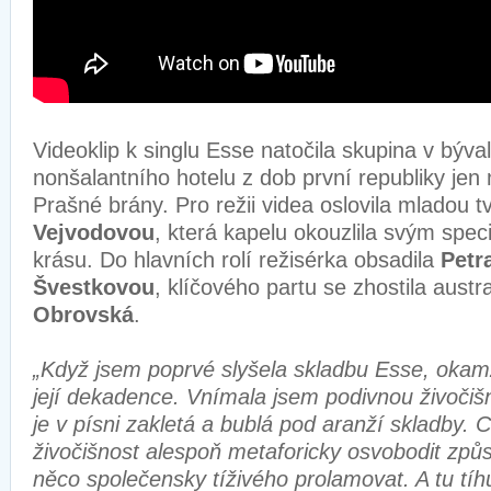
Videoklip k singlu Esse natočila skupina v bý
nonšalantního hotelu z dob první republiky jen 
Prašné brány. Pro režii videa oslovila mladou t
Vejvodovou
, která kapelu okouzlila svým spe
krásu. Do hlavních rolí režisérka obsadila
Petr
Švestkovou
, klíčového partu se zhostila aust
Obrovská
.
„Když jsem poprvé slyšela skladbu Esse, okamž
její dekadence. Vnímala jsem podivnou živočiš
je v písni zakletá a bublá pod aranží skladby. 
živočišnost alespoň metaforicky osvobodit zp
něco společensky tíživého prolamovat. A tu tí