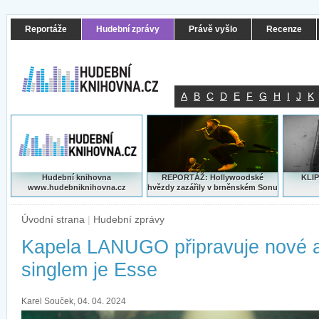
Reportáže
Hudební zprávy
Právě vyšlo
Recenze
A
B
C
D
E
F
G
H
I
J
K
Hudební knihovna
REPORTÁŽ: Hollywoodské
KLIP
www.hudebniknihovna.cz
hvězdy zazářily v brněnském Sonu
Úvodní strana
|
Hudební zprávy
Kapela LANUGO připravuje nové 
singlem je Esse
Karel Souček, 04. 04. 2024