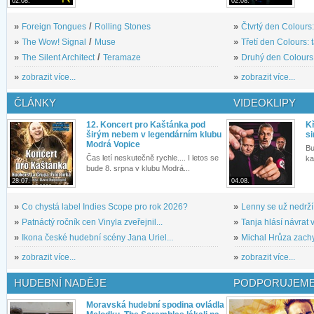
02.08.
02.08.
»
Foreign Tongues
/
Rolling Stones
»
Čtvrtý den Colours:
»
The Wow! Signal
/
Muse
»
Třetí den Colours: 
»
The Silent Architect
/
Teramaze
»
Druhý den Colours: 
»
zobrazit více...
»
zobrazit více...
ČLÁNKY
VIDEOKLIPY
12. Koncert pro Kaštánka pod
Kř
širým nebem v legendárním klubu
si
Modrá Vopice
Bu
Čas letí neskutečně rychle.... I letos se
ka
bude 8. srpna v klubu Modrá...
28.07.
04.08.
»
Co chystá label Indies Scope pro rok 2026?
»
Lenny se už nedrží
»
Patnáctý ročník cen Vinyla zveřejnil...
»
Tanja hlásí návrat v
»
Ikona české hudební scény Jana Uriel...
»
Michal Hrůza zachyc
»
zobrazit více...
»
zobrazit více...
HUDEBNÍ NADĚJE
PODPORUJEME
Moravská hudební spodina ovládla