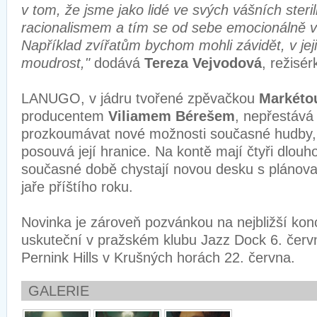
v tom, že jsme jako lidé ve svých vášních steril
racionalismem a tím se od sebe emocionálně 
Například zvířatům bychom mohli závidět, v jeji
moudrost,"
dodává
Tereza Vejvodová
, režisér
LANUGO, v jádru tvořené zpěvačkou
Markéto
producentem
Viliamem Bérešem
, nepřestává
prozkoumávat nové možnosti současné hudby,
posouvá její hranice. Na kontě mají čtyři dlouho
současné době chystají novou desku s pláno
jaře příštího roku.
Novinka je zároveň pozvánkou na nejbližší konc
uskuteční v pražském klubu Jazz Dock 6. červn
Pernink Hills v Krušných horách 22. června.
GALERIE