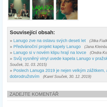
Související obsah:
»
Lanugo zve na oslavu svých deseti let
(Jitka Fia
»
Předvánoční projekt kapely Lanugo
(Jana Kleinb
»
Lanugo si v novém klipu hrají na lovce
(Ondra Ko
»
Svůj vysněný vinyl uvede kapela Lanugo v pra
Souček, 31. 03. 2015)
»
Poslech Lanuga 2019 je nejen velkým zážitkem, 
dobrodružstvím
(Karel Souček, 30. 12. 2019)
ZADEJTE KOMENTÁŘ