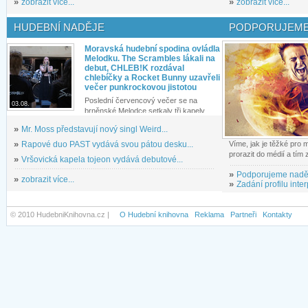
»
zobrazit více...
»
zobrazit více...
HUDEBNÍ NADĚJE
PODPORUJEME
Moravská hudební spodina ovládla
Melodku. The Scrambles lákali na
debut, CHLEB!K rozdával
chlebíčky a Rocket Bunny uzavřeli
večer punkrockovou jistotou
Poslední červencový večer se na
03.08.
brněnské Melodce setkaly tři kapely...
»
Mr. Moss představují nový singl Weird...
»
Rapové duo PAST vydává svou pátou desku...
Víme, jak je těžké pro
prorazit do médií a tím
»
Vršovická kapela tojeon vydává debutové...
»
Podporujeme nadě
»
zobrazit více...
»
Zadání profilu inter
© 2010 HudebniKnihovna.cz |
O Hudební knihovna
Reklama
Partneři
Kontakty