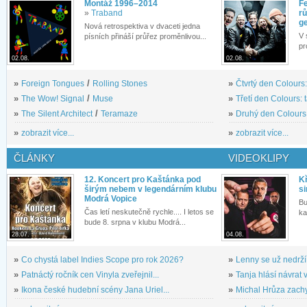
Montáž 1996–2014
Fe
»
Traband
rů
g
Nová retrospektiva v dvaceti jedna
V 
písních přináší průřez proměnlivou...
pr
02.08.
02.08.
»
Foreign Tongues
/
Rolling Stones
»
Čtvrtý den Colours:
»
The Wow! Signal
/
Muse
»
Třetí den Colours: 
»
The Silent Architect
/
Teramaze
»
Druhý den Colours: 
»
zobrazit více...
»
zobrazit více...
ČLÁNKY
VIDEOKLIPY
12. Koncert pro Kaštánka pod
Kř
širým nebem v legendárním klubu
si
Modrá Vopice
Bu
Čas letí neskutečně rychle.... I letos se
ka
bude 8. srpna v klubu Modrá...
28.07.
04.08.
»
Co chystá label Indies Scope pro rok 2026?
»
Lenny se už nedrží
»
Patnáctý ročník cen Vinyla zveřejnil...
»
Tanja hlásí návrat v
»
Ikona české hudební scény Jana Uriel...
»
Michal Hrůza zachyc