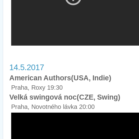
14.5.2017
American Authors(USA, Indie)
Praha, Roxy 19:30
Velká swingová noc(CZE, Swing)
Praha, Novotného lávka 20:00