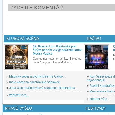
ZADEJTE KOMENTÁŘ
KLUBOVÁ SCÉNA
NAŽIVO
12. Koncert pro Kaštánka pod
Q
širým nebem v legendárním klubu
K
Modrá Vopice
D
Čas letí neskutečně rychle.... I letos se
Q
bude 8. srpna v klubu Modrá...
28.07.
07.08.
»
Magický večer a dvojitý křest na Cargo...
»
Kurt Vile přiveze
nejosobnější...
»
Indie večer na smíchovské náplavce
»
Slavící Kandráčov
»
Jana Uriel Kratochvílová s kapelou Illuminati.ca...
»
Mezi melancholií a
»
zobrazit více...
»
zobrazit více...
PRÁVĚ VYŠLO
FESTIVALY