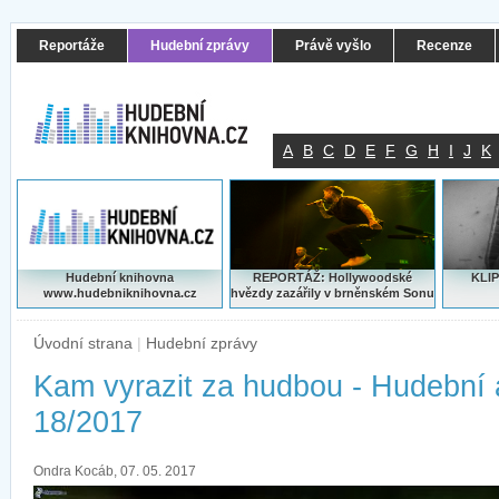
Reportáže
Hudební zprávy
Právě vyšlo
Recenze
A
B
C
D
E
F
G
H
I
J
K
Hudební knihovna
REPORTÁŽ: Hollywoodské
KLIP
www.hudebniknihovna.cz
hvězdy zazářily v brněnském Sonu
Úvodní strana
|
Hudební zprávy
Kam vyrazit za hudbou - Hudební
18/2017
Ondra Kocáb, 07. 05. 2017