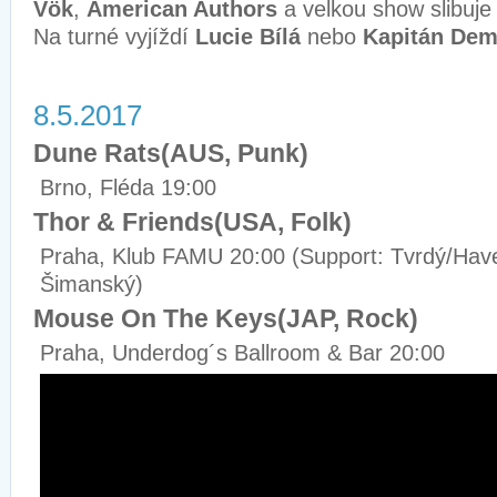
Vök
,
American Authors
a velkou show slibuj
Na turné vyjíždí
Lucie Bílá
nebo
Kapitán De
8.5.2017
Dune Rats(AUS, Punk)
Brno, Fléda 19:00
Thor & Friends(USA, Folk)
Praha, Klub FAMU 20:00 (Support: Tvrdý/Hav
Šimanský)
Mouse On The Keys(JAP, Rock)
Praha, Underdog´s Ballroom & Bar 20:00